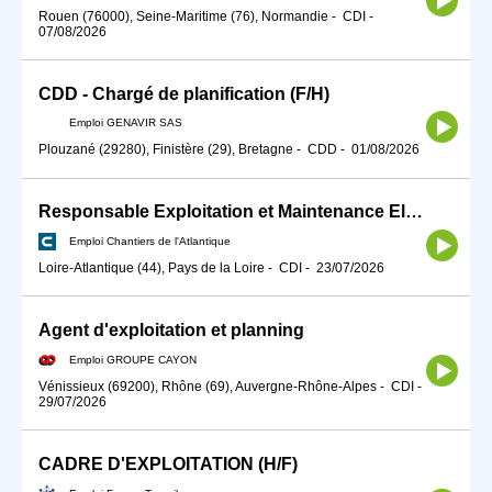
Rouen (76000), Seine-Maritime (76), Normandie
-
CDI
-
07/08/2026
CDD - Chargé de planification (F/H)
Emploi GENAVIR SAS
Plouzané (29280), Finistère (29), Bretagne
-
CDD
-
01/08/2026
Responsable Exploitation et Maintenance Electrique H/F
Emploi Chantiers de l'Atlantique
Loire-Atlantique (44), Pays de la Loire
-
CDI
-
23/07/2026
Agent d'exploitation et planning
Emploi GROUPE CAYON
Vénissieux (69200), Rhône (69), Auvergne-Rhône-Alpes
-
CDI
-
29/07/2026
CADRE D'EXPLOITATION (H/F)