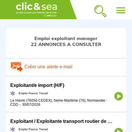
menu
Emploi exploitant manager
22 ANNONCES A CONSULTER
Créer une alerte e-mail
Exploitant/e import (H/F)
Emploi France Travail
Le Havre (76050 CEDEX), Seine-Maritime (76), Normandie
-
CDD
-
30/07/2026
Exploitant / Exploitante transport routier de marchandises (H/F)
Emploi France Travail