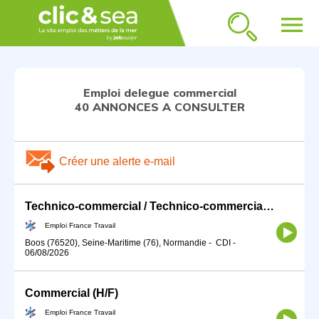
menu
Emploi delegue commercial
40 ANNONCES A CONSULTER
Créer une alerte e-mail
Technico-commercial / Technico-commerciale (H/F)
Emploi France Travail
Boos (76520), Seine-Maritime (76), Normandie
-
CDI
-
06/08/2026
Commercial (H/F)
Emploi France Travail