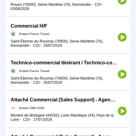
Rouen (76000), Seine-Maritime (76), Normandie
-
CDI
-
03/08/2026
Commercial H/F
Emploi France Travail
Saint-Étienne-du-Rouvray (76800), Seine-Maritime (76),
Normandie
-
CDI
-
29/07/2026
Technico-commercial itinérant / Technico-commerciale itinérante (H/F)
Emploi France Travail
Saint-Étienne-du-Rouvray (76800), Seine-Maritime (76),
Normandie
-
CDI
-
30/07/2026
Attaché Commercial (Sales Support) - Agence Montoir
Emploi CMA-CGM
Montoir-de-Bretagne (44550), Loire-Atlantique (44), Pays de la
Loire
-
CDI
-
27/07/2026