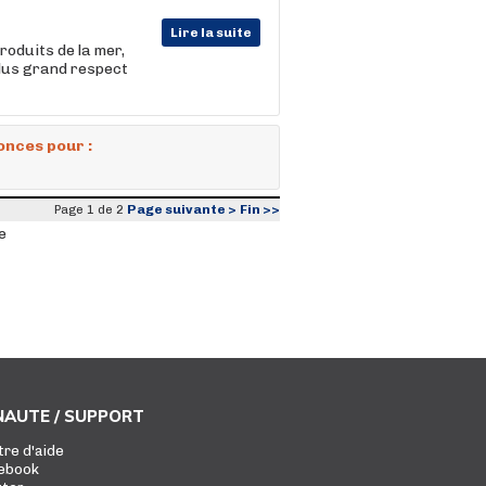
Lire la suite
roduits de la mer,
plus grand respect
onces pour :
Page suivante >
Fin >>
Page 1 de 2
e
AUTE / SUPPORT
tre d'aide
ebook