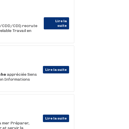
Lire la
im/CDD/CDI) recrute
suite
elable Travail en
Lire la suite
che
appréciée Sens
ion Informations
Lire la suite
la mer Préparer,
 et servir la