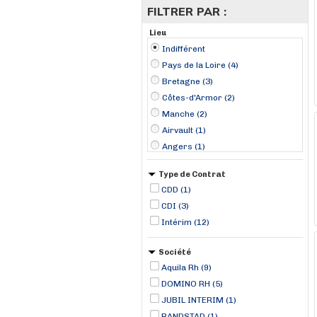
FILTRER PAR :
Lieu
Indifférent
Pays de la Loire (4)
Bretagne (3)
Côtes-d'Armor (2)
Manche (2)
Airvault (1)
Angers (1)
Beauvais (1)
Type de Contrat
Carentan (1)
CDD (1)
Compiègne (1)
CDI (3)
Les Sables d'Olonne (1)
Intérim (12)
Loudun (1)
Narbonne (1)
Société
Paimbuf (1)
Aquila Rh (9)
Plancoët (1)
DOMINO RH (5)
JUBIL INTERIM (1)
RANDSTAD (1)