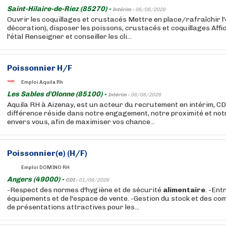
Saint-Hilaire-de-Riez (85270) -
Intérim -
06/08/2026
Ouvrir les coquillages et crustacés Mettre en place/rafraîchir l'é
décoration), disposer les poissons, crustacés et coquillages Affic
l'étal Renseigner et conseiller les cli...
Poissonnier H/F
Emploi Aquila Rh
Les Sables d'Olonne (85100) -
Intérim -
06/08/2026
Aquila RH à Aizenay, est un acteur du recrutement en intérim, CD
différence réside dans notre engagement, notre proximité et no
envers vous, afin de maximiser vos chance...
Poissonnier(e) (H/F)
Emploi DOMINO RH
Angers (49000) -
CDI -
01/08/2026
-Respect des normes d'hygiène et de sécurité
alimentaire
. -Ent
équipements et de l'espace de vente. -Gestion du stock et des c
de présentations attractives pour les...