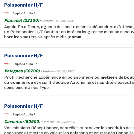
Poissonnier H/F
Emploi Aquila Rh
Plancoët (22130) -
Intérim -
07/08/2026
Aquila Rh à Dinan, agence de recrutement indépendante (Intér
un Poissonnier H/F Contrat en intérim long terme mission renouv
horaires matins ou après midis (
comm...
Poissonnier H/F
Emploi Aquila Rh
Valognes (50700) -
Intérim -
04/08/2026
Profil recherché Expérience en poissonnerie ou
métiers
de
bou
du
commerce
et esprit d'équipe Autonomie et rapidité d'exécut
complémentaires Type ...
Poissonnier H/F
Emploi Aquila Rh
Carentan (50500) -
Intérim -
04/08/2026
Vos missions Réceptionner, contrôler et stocker les produits de 
découper et mettre en valeur les poissons et crustacés Conseiller