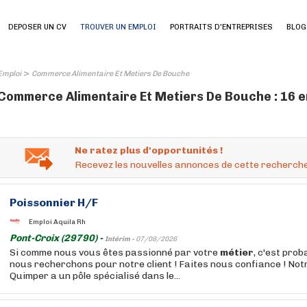
DEPOSER UN CV
TROUVER UN EMPLOI
PORTRAITS D'ENTREPRISES
BLOG
>
Emploi
Commerce Alimentaire Et Metiers De Bouche
Commerce Alimentaire Et Metiers De Bouche : 16 e
Ne ratez plus d'opportunités !
Recevez les nouvelles annonces de cette recherche
Poissonnier H/F
Emploi Aquila Rh
Pont-Croix (29790) -
Intérim -
07/08/2026
Si comme nous vous êtes passionné par votre
métier
, c'est pro
nous recherchons pour notre client ! Faites nous confiance ! No
Quimper a un pôle spécialisé dans le...