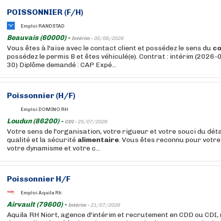
POISSONNIER (F/H)
Emploi RANDSTAD
Beauvais (60000) -
Intérim -
05/08/2026
Vous êtes à l'aise avec le contact client et possédez le sens du
c
possédez le permis B et êtes véhiculé(e). Contrat : intérim (202
30) Diplôme demandé : CAP Expé...
Poissonnier (H/F)
Emploi DOMINO RH
Loudun (86200) -
CDI -
25/07/2026
Votre sens de l'organisation, votre rigueur et votre souci du déta
qualité et la sécurité
alimentaire
. Vous êtes reconnu pour votre 
votre dynamisme et votre c...
Poissonnier H/F
Emploi Aquila Rh
Airvault (79600) -
Intérim -
21/07/2026
Aquila RH Niort, agence d'intérim et recrutement en CDD ou CDI,