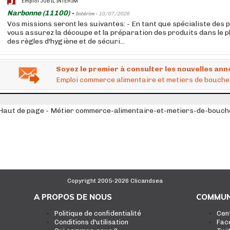
Emploi JUBIL INTERIM
Narbonne (11100) -
Intérim -
10/07/2026
Vos missions seront les suivantes: - En tant que spécialiste des p
vous assurez la découpe et la préparation des produits dans le 
des règles d'hygiène et de sécuri...
Soyez le premier à consulter les nouvelles ann
Emploi commerce alimentaire et metiers de bouche
Haut de page - Métier commerce-alimentaire-et-metiers-de-bouch
Copyright 2005-2026 Clicandsea
A PROPOS DE NOUS
COMMUN
Politique de confidentialité
Cen
Conditions d'utilisation
Fac