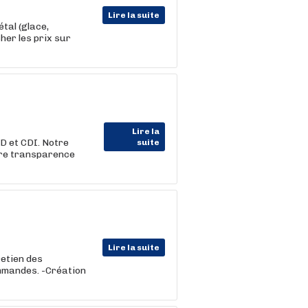
Lire la suite
tal (glace,
her les prix sur
Lire la
D et CDI. Notre
suite
tre transparence
Lire la suite
retien des
ommandes. -Création