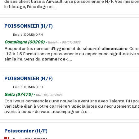
de ses client basé à Airvault, un.e poissonier.ère H/F. Vos missio
le filetage, l'écaillage et ...
POISSONNIER (H/F)
Emploi DOMINO RH
Compiègne (60200) -
Intérim -
09/07/2026
Respecter les normes d'hygiène et de sécurité
alimentaire
. Con
: 13 à 15 Formation en poissonnerie ou expérience significative 
similaire. Sens du
commerce<...
POISSONNIER (H/F)
Emploi DOMINO RH
Seltz (67470) -
CDI -
06/08/2026
Et si vous commenciez une nouvelle aventure avec Talenta RH po
véritable élan à votre carrière ? Spécialistes du recrutement (In
avons à coeur de vous accompagner à c...
Poissonnier (H/F)