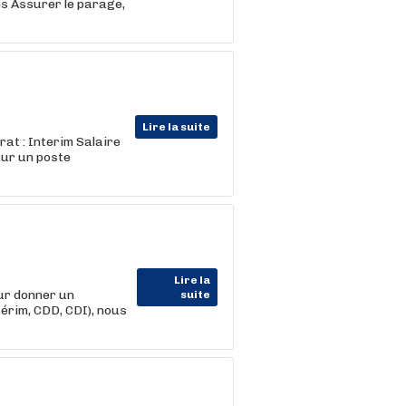
ns Assurer le parage,
Lire la suite
trat : Interim Salaire
sur un poste
Lire la
ur donner un
suite
térim, CDD, CDI), nous