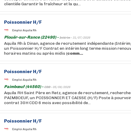
clientèle Garantir la fraîcheur et la qu...
Poissonnier H/F
Emploi Aquila Rh
Plouër-sur-Rance (22490) -
Intérim -
31/07/2026
Aquila Rh à Dinan, agence de recrutement indépendante (Intér
un Poissonnier H/F Contrat en intérim long terme mission renouv
horaires matins ou après midis (
comm...
Poissonnier H/F
Emploi Aquila Rh
Paimbœuf (44560) -
CDD -
05/08/2026
Aquila RH Saint Père en Retz, agence de recrutement, recherche 
PAIMBOEUF, un POISSONNIER ET CAISSE (H/F) Poste à pourvoir 
contrat 30H CDD 6 mois avec possibilité de...
Poissonnier H/F
Emploi Aquila Rh