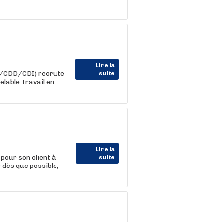
Lire la
im/CDD/CDI) recrute
suite
elable Travail en
Lire la
pour son client à
suite
dès que possible,