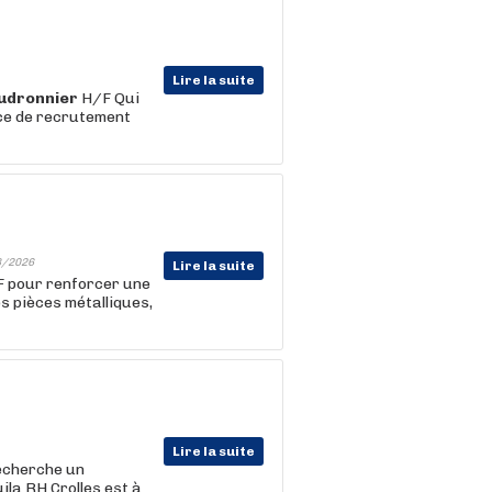
Lire la suite
udronnier
H/F Qui
ce de recrutement
8/2026
Lire la suite
 pour renforcer une
s pièces métalliques,
Lire la suite
recherche un
ila RH Crolles est à