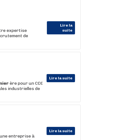
Lire la
tre expertise
suite
ecrutement de
Lire la suite
nier
ère pour un CDI
les industrielles de
Lire la suite
une entreprise à