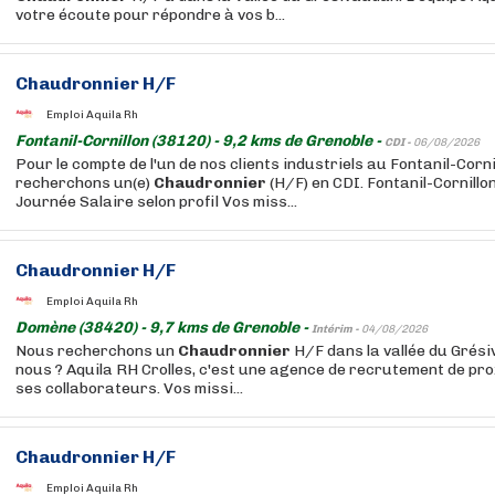
votre écoute pour répondre à vos b...
Chaudronnier
H/F
Emploi Aquila Rh
Fontanil-Cornillon (38120) - 9,2 kms de Grenoble -
CDI -
06/08/2026
Pour le compte de l'un de nos clients industriels au Fontanil-Corni
recherchons un(e)
Chaudronnier
(H/F) en CDI. Fontanil-Cornillo
Journée Salaire selon profil Vos miss...
Chaudronnier
H/F
Emploi Aquila Rh
Domène (38420) - 9,7 kms de Grenoble -
Intérim -
04/08/2026
Nous recherchons un
Chaudronnier
H/F dans la vallée du Grés
nous ? Aquila RH Crolles, c'est une agence de recrutement de pro
ses collaborateurs. Vos missi...
Chaudronnier
H/F
Emploi Aquila Rh