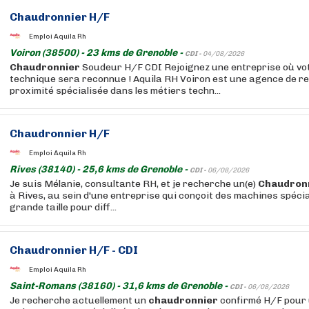
Chaudronnier
H/F
Emploi Aquila Rh
Voiron (38500) - 23 kms de Grenoble -
CDI -
04/08/2026
Chaudronnier
Soudeur H/F CDI Rejoignez une entreprise où vo
technique sera reconnue ! Aquila RH Voiron est une agence de r
proximité spécialisée dans les métiers techn...
Chaudronnier
H/F
Emploi Aquila Rh
Rives (38140) - 25,6 kms de Grenoble -
CDI -
06/08/2026
Je suis Mélanie, consultante RH, et je recherche un(e)
Chaudron
à Rives, au sein d'une entreprise qui conçoit des machines spécia
grande taille pour diff...
Chaudronnier
H/F - CDI
Emploi Aquila Rh
Saint-Romans (38160) - 31,6 kms de Grenoble -
CDI -
06/08/2026
Je recherche actuellement un
chaudronnier
confirmé H/F pour 