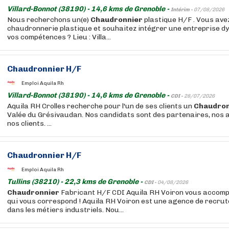
Villard-Bonnot (38190) - 14,6 kms de Grenoble -
Intérim -
07/08/2026
Nous recherchons un(e)
Chaudronnier
plastique H/F . Vous ave
chaudronnerie plastique et souhaitez intégrer une entreprise d
vos compétences ? Lieu : Villa...
Chaudronnier
H/F
Emploi Aquila Rh
Villard-Bonnot (38190) - 14,6 kms de Grenoble -
CDI -
28/07/2026
Aquila RH Crolles recherche pour l'un de ses clients un
Chaudron
Valée du Grésivaudan. Nos candidats sont des partenaires, no
nos clients. ...
Chaudronnier
H/F
Emploi Aquila Rh
Tullins (38210) - 22,3 kms de Grenoble -
CDI -
04/08/2026
Chaudronnier
Fabricant H/F CDI Aquila RH Voiron vous accomp
qui vous correspond ! Aquila RH Voiron est une agence de recru
dans les métiers industriels. Nou...