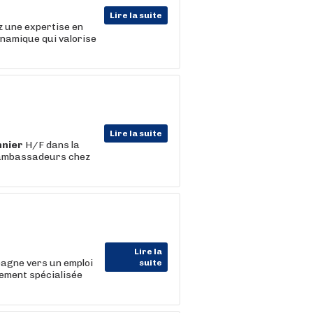
Lire la suite
z une expertise en
ynamique qui valorise
Lire la suite
nier
H/F dans la
s ambassadeurs chez
Lire la
agne vers un emploi
suite
tement spécialisée