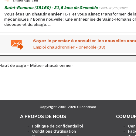
Emploi Aquila Rh
Saint-Romans (38160) - 31,6 kms de Grenoble -
CDI -
31/07/2026
Vous êtes un
chaudronnier
H/F et vous aimez transformer de la 
mécaniques ? Bonne nouvelle : une entreprise de Saint-Romans ch
découpe et du pliage. ...
Soyez le premier à consulter les nouvelles ann
Emploi chaudronnier - Grenoble (38)
Haut de page - Métier chaudronnier
Copyright 2005-2026 Clicandsea
A PROPOS DE NOUS
COMMUN
Politique de confidentialité
Cen
Conditions d'utilisation
Fac