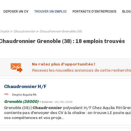
DEPOSER UN CV
TROUVER UN EMPLOI
PORTRAITS D'ENTREPRISES
BLOG
>
>
Emploi
Chaudronnier
Chaudronnier Grenoble (38)
Chaudronnier Grenoble (38) : 18 emplois trouvés
Ne ratez plus d'opportunités !
Recevez les nouvelles annonces de cette recherche
Chaudronnier
H/F
Emploi Aquila Rh
Grenoble (38000) -
Intérim -
04/08/2026
Grenoble (38) |
Chaudronnier
polyvalent H/F Chez Aquila RH Gren
contente pas d'envoyer des CV à la chaîne : on trouve LE poste qui 
vos compétences et vos proje...