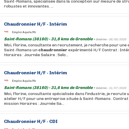
Saint-Romans, spécialisée dans la conception sur mesure de str
robustes et innovantes. ...
Chaudronnier
H/F - Intérim
Emploi Aquila Rh
Saint-Romans (38160) - 31,6 kms de Grenoble -
Intérim -
06/08/2026
Moi, Florine, consultante en recrutement, je recherche pour une 
Saint-Romans un
chaudronnier
expérimenté H/F Contrat : Inté
Horaires : Journée Salaire : Selo...
Chaudronnier
H/F - Intérim
Emploi Aquila Rh
Saint-Romans (38160) - 31,6 kms de Grenoble -
Intérim -
31/07/2026
Moi, Florine, consultante spécialisée dans l'industrie, je recrute
atelier H/F pour une entreprise située à Saint-Romans . Contrat 
mission Horaires : Journée Sa...
Chaudronnier
H/F - CDI