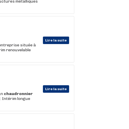
uctures métalliques
Lire la suite
entreprise située à
rim renouvelable
Lire la suite
 un
chaudronnier
: Intérim longue