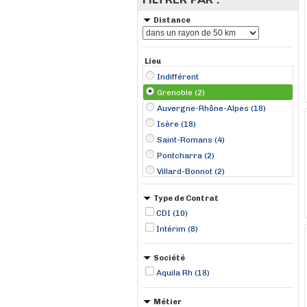
Distance
Lieu
Indifférent
Grenoble (2)
Auvergne-Rhône-Alpes (18)
Isère (18)
Saint-Romans (4)
Pontcharra (2)
Villard-Bonnot (2)
Domène (1)
Type de Contrat
Eybens (1)
CDI (10)
Fontanil-Cornillon (1)
Intérim (8)
Rives (1)
Saint-Martin-d'Hères (1)
Société
Saint-Étienne-de-Saint-Geoirs (1)
Aquila Rh (18)
Métier