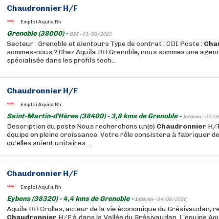
Chaudronnier
H/F
Emploi Aquila Rh
Grenoble (38000) -
CDI -
03/08/2026
Secteur : Grenoble et alentours Type de contrat : CDI Poste :
Cha
sommes-nous ? Chez Aquila RH Grenoble, nous sommes une agen
spécialisée dans les profils tech...
Chaudronnier
H/F
Emploi Aquila Rh
Saint-Martin-d'Hères (38400) - 3,8 kms de Grenoble -
Intérim -
04/0
Description du poste Nous recherchons un(e)
Chaudronnier
H/F
équipe en pleine croissance. Votre rôle consistera à fabriquer de
qu'elles soient unitaires ...
Chaudronnier
H/F
Emploi Aquila Rh
Eybens (38320) - 4,4 kms de Grenoble -
Intérim -
04/08/2026
Aquila RH Crolles, acteur de la vie économique du Grésivaudan, 
Chaudronnier
H/F à dans la Vallée du Grésivaudan. L'équipe Aqu