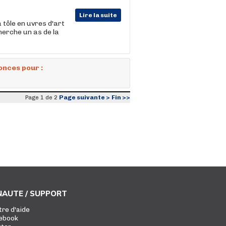
Lire la suite
tôle en uvres d'art
erche un as de la
onces pour :
Page suivante >
Fin >>
Page 1 de 2
AUTE / SUPPORT
tre d'aide
ebook