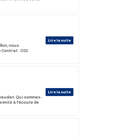
Lire la suite
llon, nous
n Contrat : CDI
Lire la suite
ivaudan. Qui sommes-
ximité à l'écoute de