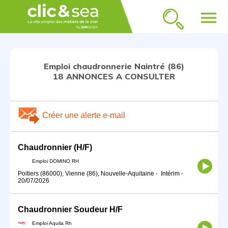
menu
Emploi chaudronnerie Naintré (86)
18 ANNONCES A CONSULTER
Créer une alerte e-mail
Chaudronnier (H/F)
Emploi DOMINO RH
Poitiers (86000), Vienne (86), Nouvelle-Aquitaine
-
Intérim
-
20/07/2026
Chaudronnier Soudeur H/F
Emploi Aquila Rh