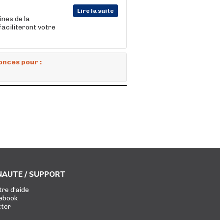
Lire la suite
nes de la
aciliteront votre
onces pour :
AUTE / SUPPORT
tre d'aide
ebook
tter