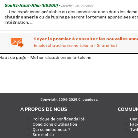
Soultz-Haut-Rhin (68360) -
Intérim -
10/07/2026
. - Une expérience préalable ou des connaissances dans les domai
chaudronnerie
ou de l'usinage seront fortement appréciées et f
intégration. ...
Soyez le premier à consulter les nouvelles ann
Emploi chaudronnerie tolerie - Grand Est
Haut de page - Métier chaudronnerie-tolerie
Copyright 2005-2026 Clicandsea
A PROPOS DE NOUS
COMMUN
Politique de confidentialité
Cen
Conditions d'utilisation
Fac
Qui sommes-nous ?
Twi
Site mobile