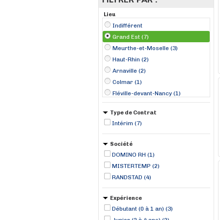
Lieu
Indifférent
Grand Est (7)
Meurthe-et-Moselle (3)
Haut-Rhin (2)
Arnaville (2)
Colmar (1)
Fléville-devant-Nancy (1)
Soultz-Haut-Rhin (1)
Type de Contrat
Strasbourg (1)
Intérim (7)
Vitry-le-François (1)
Société
DOMINO RH (1)
MISTERTEMP (2)
RANDSTAD (4)
Expérience
Débutant (0 à 1 an) (3)