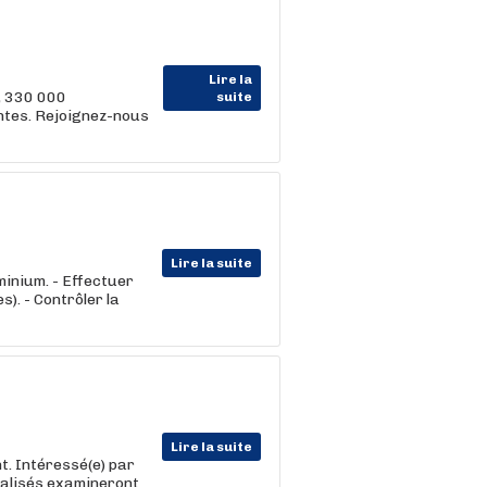
Lire la
, 330 000
suite
entes. Rejoignez-nous
Lire la suite
minium. - Effectuer
. - Contrôler la
Lire la suite
t. Intéressé(e) par
cialisés examineront