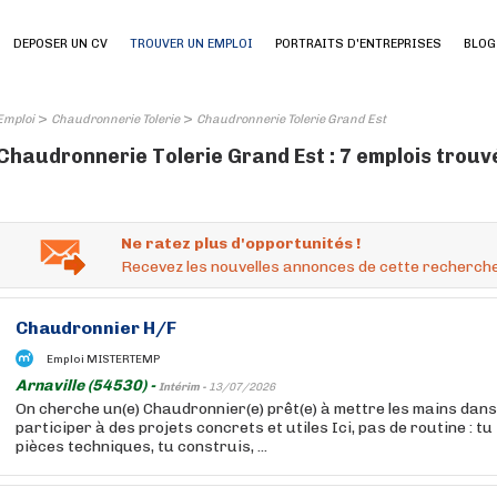
DEPOSER UN CV
TROUVER UN EMPLOI
PORTRAITS D'ENTREPRISES
BLOG
>
>
Emploi
Chaudronnerie Tolerie
Chaudronnerie Tolerie Grand Est
Chaudronnerie Tolerie Grand Est : 7 emplois trouv
Ne ratez plus d'opportunités !
Recevez les nouvelles annonces de cette recherche
Chaudronnier H/F
Emploi MISTERTEMP
Arnaville (54530) -
Intérim -
13/07/2026
On cherche un(e) Chaudronnier(e) prêt(e) à mettre les mains dans 
participer à des projets concrets et utiles Ici, pas de routine : tu
pièces techniques, tu construis, ...