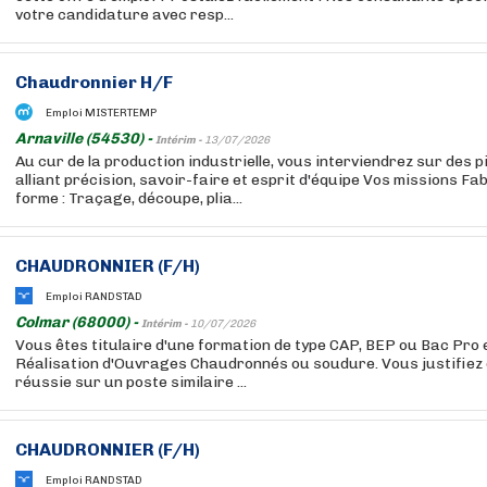
votre candidature avec resp...
Chaudronnier H/F
Emploi MISTERTEMP
Arnaville (54530) -
Intérim -
13/07/2026
Au cur de la production industrielle, vous interviendrez sur des 
alliant précision, savoir-faire et esprit d'équipe Vos missions Fa
forme : Traçage, découpe, plia...
CHAUDRONNIER (F/H)
Emploi RANDSTAD
Colmar (68000) -
Intérim -
10/07/2026
Vous êtes titulaire d'une formation de type CAP, BEP ou Bac Pro
Réalisation d'Ouvrages Chaudronnés ou soudure. Vous justifiez
réussie sur un poste similaire ...
CHAUDRONNIER (F/H)
Emploi RANDSTAD