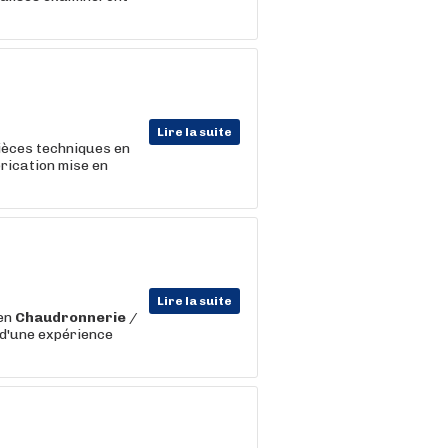
Lire la suite
pièces techniques en
brication mise en
Lire la suite
 en
Chaudronnerie
/
 d'une expérience