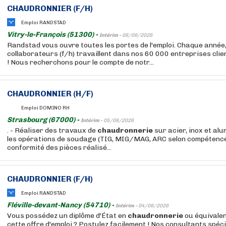
CHAUDRONNIER (F/H)
Emploi RANDSTAD
Vitry-le-François (51300) -
Intérim -
08/08/2026
Randstad vous ouvre toutes les portes de l'emploi. Chaque année
collaborateurs (f/h) travaillent dans nos 60 000 entreprises cli
! Nous recherchons pour le compte de notr...
CHAUDRONNIER (H/F)
Emploi DOMINO RH
Strasbourg (67000) -
Intérim -
05/08/2026
. - Réaliser des travaux de
chaudronnerie
sur acier, inox et alu
les opérations de soudage (TIG, MIG/MAG, ARC selon compétences)
conformité des pièces réalisé...
CHAUDRONNIER (F/H)
Emploi RANDSTAD
Fléville-devant-Nancy (54710) -
Intérim -
04/08/2026
Vous possédez un diplôme d'État en
chaudronnerie
ou équivalen
cette offre d'emploi ? Postulez facilement ! Nos consultants spé