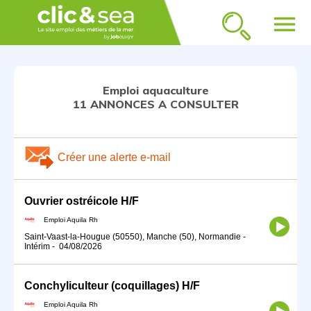
menu
Emploi aquaculture
11 ANNONCES A CONSULTER
Créer une alerte e-mail
Ouvrier ostréicole H/F
Emploi Aquila Rh
Saint-Vaast-la-Hougue (50550), Manche (50), Normandie
-
Intérim
-
04/08/2026
Conchyliculteur (coquillages) H/F
Emploi Aquila Rh