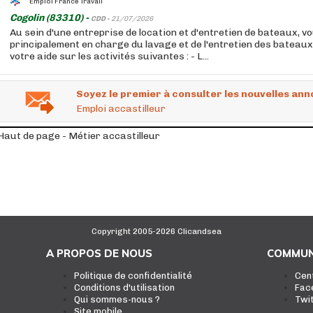
Emploi France Travail
Cogolin (83310) -
CDD -
21/07/2026
Au sein d'une entreprise de location et d'entretien de bateaux, v
principalement en charge du lavage et de l'entretien des bateau
votre aide sur les activités suivantes : - L...
Soyez le premier à consulter les nouvelles ann
Emploi accastilleur
Haut de page - Métier accastilleur
Copyright 2005-2026 Clicandsea
A PROPOS DE NOUS
COMMUN
Politique de confidentialité
Cen
Conditions d'utilisation
Fac
Qui sommes-nous ?
Twi
Site mobile