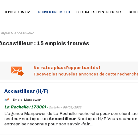
DEPOSER UN CV
TROUVER UN EMPLOI
PORTRAITS D'ENTREPRISES
BLOG
>
Emploi
Accastilleur
Accastilleur : 15 emplois trouvés
Ne ratez plus d'opportunités !
Recevez les nouvelles annonces de cette recherche
Accastilleur
(H/F)
Emploi Manpower
La Rochelle (17000) -
Intérim -
06/08/2026
L'agence Manpower de La Rochelle recherche pour son client, a
secteur nautique, un
Accastilleur
Nautique H/F. Vous souhaite
entreprise reconnue pour son savoir-fair...