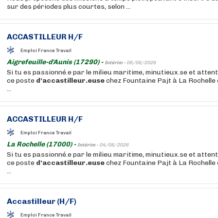
sur des périodes plus courtes, selon ...
ACCASTILLEUR
H/F
Emploi France Travail
Aigrefeuille-d'Aunis (17290) -
Intérim -
06/08/2026
Si tu es passionné.e par le milieu maritime, minutieux.se et attent
ce poste
d'accastilleur.euse
chez Fountaine Pajt à La Rochelle e
...
ACCASTILLEUR
H/F
Emploi France Travail
La Rochelle (17000) -
Intérim -
04/08/2026
Si tu es passionné.e par le milieu maritime, minutieux.se et attent
ce poste
d'accastilleur.euse
chez Fountaine Pajt à La Rochelle e
...
Accastilleur
(H/F)
Emploi France Travail