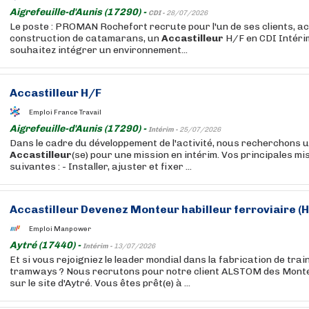
Aigrefeuille-d'Aunis (17290) -
CDI -
28/07/2026
Le poste : PROMAN Rochefort recrute pour l'un de ses clients, a
construction de catamarans, un
Accastilleur
H/F en CDI Intéri
souhaitez intégrer un environnement...
Accastilleur
H/F
Emploi France Travail
Aigrefeuille-d'Aunis (17290) -
Intérim -
25/07/2026
Dans le cadre du développement de l'activité, nous recherchons u
Accastilleur
(se) pour une mission en intérim. Vos principales mi
suivantes : - Installer, ajuster et fixer ...
Accastilleur
Devenez Monteur habilleur ferroviaire (H
Emploi Manpower
Aytré (17440) -
Intérim -
13/07/2026
Et si vous rejoigniez le leader mondial dans la fabrication de trai
tramways ? Nous recrutons pour notre client ALSTOM des Mont
sur le site d'Aytré. Vous êtes prêt(e) à ...