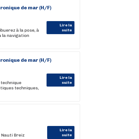
ronique de mar (H/F)
Lire la
buerez à la pose, à
suite
 la navigation
ronique de mar (H/F)
Lire la
t technique
suite
atiques techniques,
Lire la
 Nauti Breiz
suite