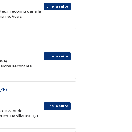
Lire la suite
cteur reconnu dans la
maire. Vous
Lire la suite
n(e)
ssions seront les
/F)
Lire la suite
ns TGV et de
eurs-Habilleurs H/F