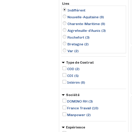
Lieu
Indifférent
Nouvelle-Aquitaine (9)
Charente-Maritime (9)
Aigrefeuille-d'Aunis (3)
Rochefort (3)
Bretagne (2)
Var (2)
La Rochelle (2)
Type de Contrat
Arzon (1)
CDD (2)
Aytré (1)
CDI (5)
Canet-en-Roussillon (1)
Intérim (8)
Cogolin (1)
La Grande Motte (1)
Société
Roquebrune-sur Argens (1)
DOMINO RH (3)
Saint-Quay-Perros (1)
France Travail (10)
Manpower (2)
Expérience