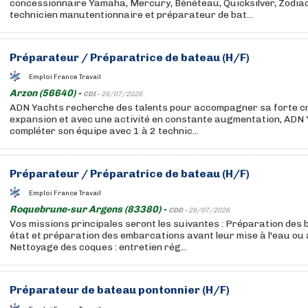
concessionnaire Yamaha, Mercury, Bénéteau, Quicksilver, Zodiac
technicien manutentionnaire et préparateur de bat...
Préparateur / Préparatrice de bateau (H/F)
Emploi France Travail
Arzon (56640) -
CDI -
28/07/2026
ADN Yachts recherche des talents pour accompagner sa forte cro
expansion et avec une activité en constante augmentation, ADN
compléter son équipe avec 1 à 2 technic...
Préparateur / Préparatrice de bateau (H/F)
Emploi France Travail
Roquebrune-sur Argens (83380) -
CDD -
28/07/2026
Vos missions principales seront les suivantes : Préparation des 
état et préparation des embarcations avant leur mise à l'eau ou 
Nettoyage des coques : entretien rég...
Préparateur de bateau pontonnier (H/F)