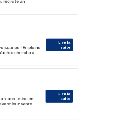
, recrute un
Lire la
issance ! En pleine
suite
 Yachts cherche à
Lire la
bateaux : mise en
suite
avant leur vente.