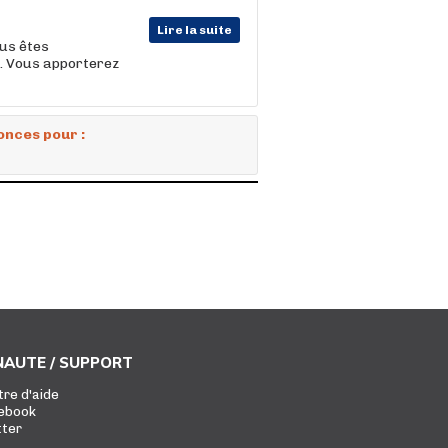
Lire la suite
ous êtes
x. Vous apporterez
onces pour :
AUTE / SUPPORT
tre d'aide
ebook
tter