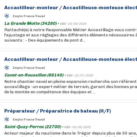
Accastilleur
-monteur / Accastilleuse-monteuse élect
Emploi France Travail
La Grande Motte (34280) -
CDI -
03/08/2026
Rattaché(e) à notre Responsable Métier Accastillage vous contri
l'ajustage et aux réglages des différents éléments nécessaires à
suivants : - Des équipements de pont d...
Accastilleur
-monteur / Accastilleuse-monteuse élect
Emploi France Travail
Canet-en-Roussillon (66140) -
CDI -
22/07/2026
Notre chantier naval en pleine expansion recherche son référen
accastillage : un expert métier de terrain, garant des bonnes pr
de la montée en compétence des équipes et ...
Préparateur / Préparatrice de bateau (H/F)
Emploi France Travail
Saint-Quay-Perros (22700) -
CDI -
06/08/2026
Acteur majeur du nautisme dans le Trégor depuis plus de 30 ans,