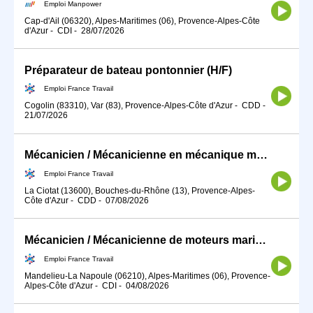
Emploi Manpower
Cap-d'Ail (06320), Alpes-Maritimes (06), Provence-Alpes-Côte
d'Azur
-
CDI
-
28/07/2026
Préparateur de bateau pontonnier (H/F)
Emploi France Travail
Cogolin (83310), Var (83), Provence-Alpes-Côte d'Azur
-
CDD
-
21/07/2026
Mécanicien / Mécanicienne en mécanique marine ou navale (H/F)
Emploi France Travail
La Ciotat (13600), Bouches-du-Rhône (13), Provence-Alpes-
Côte d'Azur
-
CDD
-
07/08/2026
Mécanicien / Mécanicienne de moteurs marins (H/F)
Emploi France Travail
Mandelieu-La Napoule (06210), Alpes-Maritimes (06), Provence-
Alpes-Côte d'Azur
-
CDI
-
04/08/2026