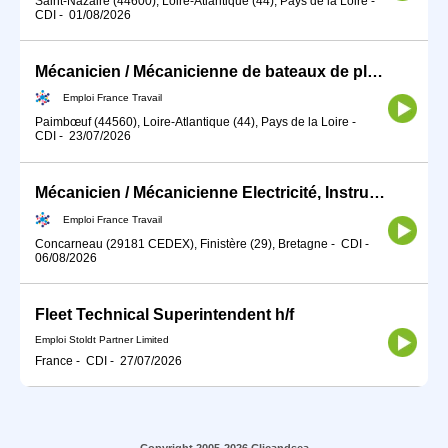
Saint-Nazaire (44600), Loire-Atlantique (44), Pays de la Loire
-
CDI
-
01/08/2026
Mécanicien / Mécanicienne de bateaux de plaisance (H/F)
Emploi France Travail
Paimbœuf (44560), Loire-Atlantique (44), Pays de la Loire
-
CDI
-
23/07/2026
Mécanicien / Mécanicienne Electricité, Instrument de bord, Radio (H/F)
Emploi France Travail
Concarneau (29181 CEDEX), Finistère (29), Bretagne
-
CDI
-
06/08/2026
Fleet Technical Superintendent h/f
Emploi Stoldt Partner Limited
France
-
CDI
-
27/07/2026