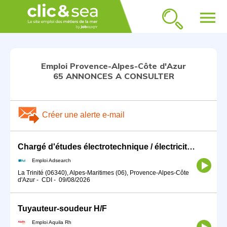
menu
Emploi Provence-Alpes-Côte d'Azur
65 ANNONCES A CONSULTER
Créer une alerte e-mail
Chargé d'études électrotechnique / électricité / CVC (H/F)
Emploi Adsearch
La Trinité (06340), Alpes-Maritimes (06), Provence-Alpes-Côte
d'Azur
-
CDI
-
09/08/2026
Tuyauteur-soudeur H/F
Emploi Aquila Rh