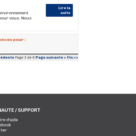
Lire la
 environnement
suite
 pour vous. Nous
onces pour :
cédente
Page suivante >
Fin >>
Page 3 de 6
AUTE / SUPPORT
tre d'aide
ebook
tter