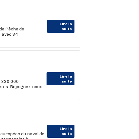
Lire la
 de Pêche de
suite
s avec 84
Lire la
, 330 000
suite
entes. Rejoignez-nous
Lire la
 européen du naval de
suite