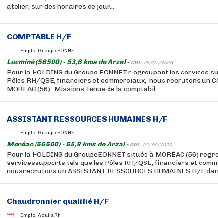
atelier, sur des horaires de jour...
COMPTABLE H/F
Emploi Groupe EONNET
Locminé (56500) - 53,6 kms de Arzal -
CDI -
28/07/2026
Pour la HOLDING du Groupe EONNET r egroupant les services sup
Pôles RH/QSE, financiers et commerciaux, nous recrutons un
MOREAC (56) . Missions Tenue de la comptabil...
ASSISTANT RESSOURCES HUMAINES H/F
Emploi Groupe EONNET
Moréac (56500) - 55,8 kms de Arzal -
CDI -
03/08/2026
Pour la HOLDING du GroupeEONNET située à MORÉAC (56) regro
servicessupports tels que les Pôles RH/QSE, financiers et comm
nousrecrutons un ASSISTANT RESSOURCES HUMAINES H/F dans l
Chaudronnier qualifié H/F
Emploi Aquila Rh