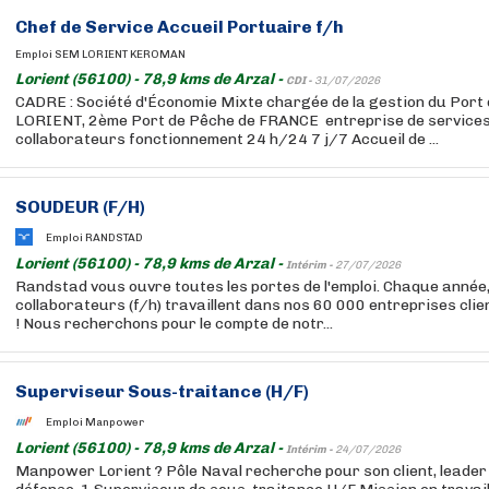
Chef de Service Accueil Portuaire f/h
Emploi SEM LORIENT KEROMAN
Lorient (56100) - 78,9 kms de Arzal -
CDI -
31/07/2026
CADRE : Société d'Économie Mixte chargée de la gestion du Port
LORIENT, 2ème Port de Pêche de FRANCE entreprise de service
collaborateurs fonctionnement 24 h/24 7 j/7 Accueil de ...
SOUDEUR (F/H)
Emploi RANDSTAD
Lorient (56100) - 78,9 kms de Arzal -
Intérim -
27/07/2026
Randstad vous ouvre toutes les portes de l'emploi. Chaque année
collaborateurs (f/h) travaillent dans nos 60 000 entreprises cli
! Nous recherchons pour le compte de notr...
Superviseur Sous-traitance (H/F)
Emploi Manpower
Lorient (56100) - 78,9 kms de Arzal -
Intérim -
24/07/2026
Manpower Lorient ? Pôle Naval recherche pour son client, leader