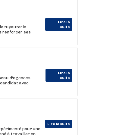
Lire la
 de tuyauterie
suite
e renforcer ses
Lire la
éseau d'agences
suite
 candidat avec
Lire la suite
expérimenté pour une
né à travailler en