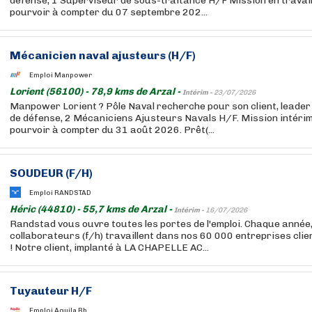
défense, 1 Superviseur de sous-traitance H/F Mission en travai
pourvoir à compter du 07 septembre 202...
Mécanicien naval ajusteurs (H/F)
Emploi Manpower
Lorient (56100) - 78,9 kms de Arzal -
Intérim -
23/07/2026
Manpower Lorient ? Pôle Naval recherche pour son client, leader
de défense, 2 Mécaniciens Ajusteurs Navals H/F. Mission intérim
pourvoir à compter du 31 août 2026. Prêt(...
SOUDEUR (F/H)
Emploi RANDSTAD
Héric (44810) - 55,7 kms de Arzal -
Intérim -
16/07/2026
Randstad vous ouvre toutes les portes de l'emploi. Chaque année
collaborateurs (f/h) travaillent dans nos 60 000 entreprises cli
! Notre client, implanté à LA CHAPELLE AC...
Tuyauteur H/F
Emploi Aquila Rh