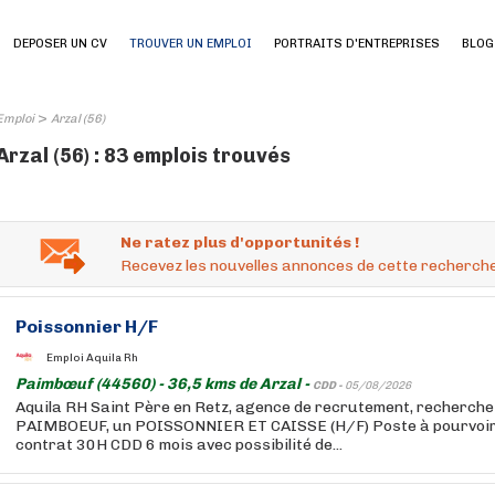
DEPOSER UN CV
TROUVER UN EMPLOI
PORTRAITS D'ENTREPRISES
BLOG
>
Emploi
Arzal (56)
Arzal (56) : 83 emplois trouvés
Ne ratez plus d'opportunités !
Recevez les nouvelles annonces de cette recherche
Poissonnier H/F
Emploi Aquila Rh
Paimbœuf (44560) - 36,5 kms de Arzal -
CDD -
05/08/2026
Aquila RH Saint Père en Retz, agence de recrutement, recherche 
PAIMBOEUF, un POISSONNIER ET CAISSE (H/F) Poste à pourvoir 
contrat 30H CDD 6 mois avec possibilité de...