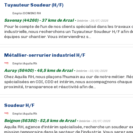
Tuyauteur Soudeur (H/F)
Emploi DOMINO RH
Savenay (44260) - 37 kms de Arzal -
Intérim -
29/07/2026
Pour le compte de l'un de nos clients spécialisé dans les travaux
industrielle, nous recherchons un Tuyauteur Soudeur H/F afin d
équipes sur chantier. Vous interviendrez s...
Métallier-serrurier industriel H/F
Emploi Aquila Rh
Auray (56400) - 48,5 kms de Arzal -
Intérim -
03/08/2026
Chez Aquila RH, nous plaçons l'humain au cur de notre métier. R
spécialisées en CDI, CDD et intérim, nous accompagnons chaque
proximité, transparence et réactivité afin de...
Soudeur H/F
Emploi Aquila Rh
Beignon (56380) - 52,8 kms de Arzal -
Intérim -
29/07/2026
Aquila RH, agence d'intérim spécialisée, recherche un soudeur 
mission temporaire dans le secteur de l'industrie. Vous serez ame