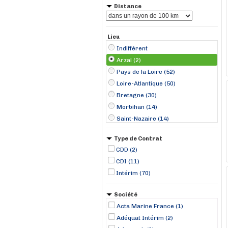
Distance
Lieu
Indifférent
Arzal (2)
Pays de la Loire (52)
Loire-Atlantique (50)
Bretagne (30)
Morbihan (14)
Saint-Nazaire (14)
Lorient (4)
Type de Contrat
Ancenis (3)
CDD (2)
Carquefou (3)
CDI (11)
Quimperlé (3)
Intérim (70)
Saint-Philbert-de-Grand-Lieu (3)
Cordemais (2)
Société
Montoir-de-Bretagne (2)
Acta Marine France (1)
Nantes (2)
Adéquat Intérim (2)