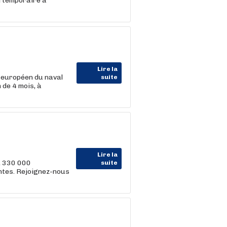
l temporaire à
Lire la
 européen du naval
suite
 de 4 mois, à
Lire la
, 330 000
suite
entes. Rejoignez-nous