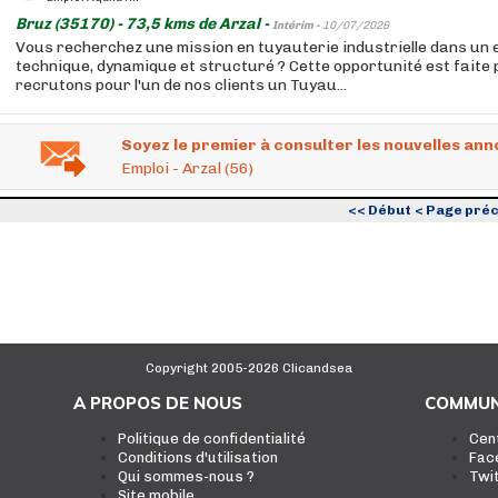
Bruz (35170) - 73,5 kms de Arzal -
Intérim -
10/07/2026
Vous recherchez une mission en tuyauterie industrielle dans un
technique, dynamique et structuré ? Cette opportunité est faite
recrutons pour l'un de nos clients un Tuyau...
Soyez le premier à consulter les nouvelles ann
Emploi - Arzal (56)
<< Début
< Page pré
Copyright 2005-2026 Clicandsea
A PROPOS DE NOUS
COMMUN
Politique de confidentialité
Cen
Conditions d'utilisation
Fac
Qui sommes-nous ?
Twi
Site mobile