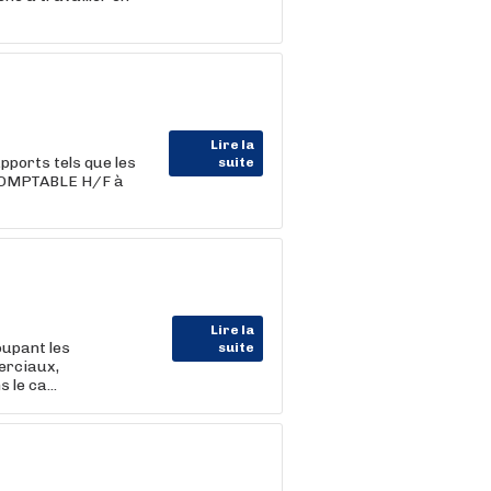
Lire la
ports tels que les
suite
 COMPTABLE H/F à
Lire la
upant les
suite
erciaux,
e ca...