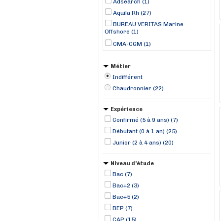
Adsearch (1)
Aquila Rh (27)
BUREAU VERITAS Marine
Offshore (1)
CMA-CGM (1)
DOMINO RH (3)
Métier
Groupe EONNET (2)
Indifférent
LD TIDE (1)
Chaudronnier (22)
Manpower (15)
RANDSTAD (26)
Expérience
SEM LORIENT KEROMAN (1)
Confirmé (5 à 9 ans) (7)
Stoldt Partner Limited (1)
Débutant (0 à 1 an) (25)
TOMA Interim (1)
Junior (2 à 4 ans) (20)
Niveau d'étude
Bac (7)
Bac+2 (3)
Bac+5 (2)
BEP (7)
CAP (15)