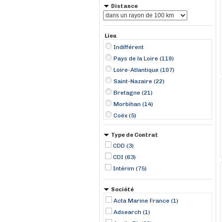
Distance
Lieu
Indifférent
Pays de la Loire (119)
Loire-Atlantique (107)
Saint-Nazaire (22)
Bretagne (21)
Morbihan (14)
Coëx (5)
Le Poiré-sur-Vie (4)
Type de Contrat
Lorient (4)
CDD (3)
Carquefou (3)
CDI (63)
Quimperlé (3)
Intérim (75)
Saint-Aignan-Grand-Lieu (3)
Saint-Philbert-de-Grand-Lieu (3)
Société
Arzal (2)
Acta Marine France (1)
Cordemais (2)
Adsearch (1)