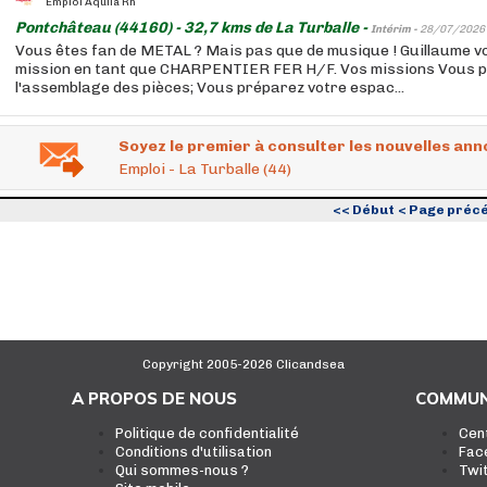
Emploi Aquila Rh
Pontchâteau (44160) - 32,7 kms de La Turballe -
Intérim -
28/07/2026
Vous êtes fan de METAL ? Mais pas que de musique ! Guillaume 
mission en tant que CHARPENTIER FER H/F. Vos missions Vous p
l'assemblage des pièces; Vous préparez votre espac...
Soyez le premier à consulter les nouvelles ann
Emploi - La Turballe (44)
<< Début
< Page préc
Copyright 2005-2026 Clicandsea
A PROPOS DE NOUS
COMMUN
Politique de confidentialité
Cen
Conditions d'utilisation
Fac
Qui sommes-nous ?
Twi