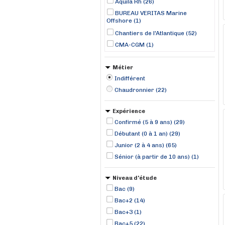
Aquila Rh (26)
BUREAU VERITAS Marine
Offshore (1)
Chantiers de l'Atlantique (52)
CMA-CGM (1)
DOMINO RH (1)
Métier
Groupe EONNET (2)
Indifférent
JUBIL INTERIM (2)
Chaudronnier (22)
LD TIDE (1)
Manpower (22)
Expérience
RANDSTAD (28)
Confirmé (5 à 9 ans) (29)
SEM LORIENT KEROMAN (1)
Débutant (0 à 1 an) (29)
Stoldt Partner Limited (1)
Junior (2 à 4 ans) (65)
TOMA Interim (1)
Sénior (à partir de 10 ans) (1)
Niveau d'étude
Bac (9)
Bac+2 (14)
Bac+3 (1)
Bac+5 (22)