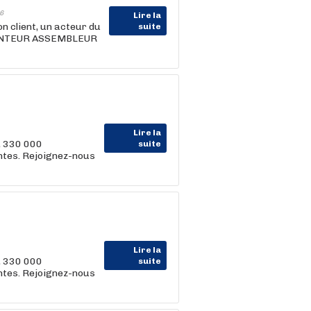
6
Lire la
client, un acteur du
suite
 MONTEUR ASSEMBLEUR
Lire la
, 330 000
suite
entes. Rejoignez-nous
Lire la
, 330 000
suite
entes. Rejoignez-nous