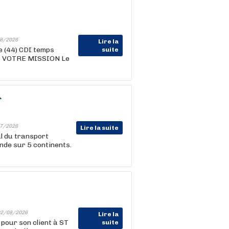
8/2026
Lire la
 (44) CDI temps
suite
ime VOTRE MISSION Le
r
7/2026
Lire la suite
l du transport
onde sur 5 continents.
2/08/2026
Lire la
pour son client à ST
suite