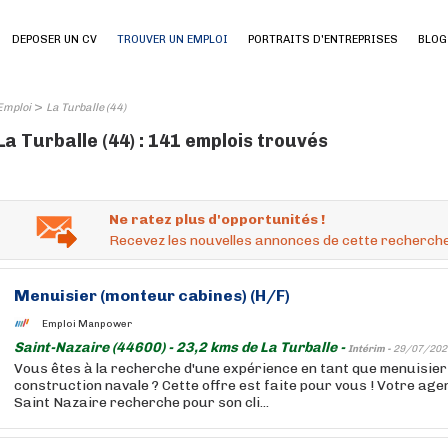
DEPOSER UN CV
TROUVER UN EMPLOI
PORTRAITS D'ENTREPRISES
BLOG
>
Emploi
La Turballe (44)
La Turballe (44) : 141 emplois trouvés
Ne ratez plus d'opportunités !
Recevez les nouvelles annonces de cette recherche
Menuisier (monteur cabines) (H/F)
Emploi Manpower
Saint-Nazaire (44600) - 23,2 kms de La Turballe -
Intérim -
29/07/202
Vous êtes à la recherche d'une expérience en tant que menuisier 
construction navale ? Cette offre est faite pour vous ! Votre
Saint Nazaire recherche pour son cli...