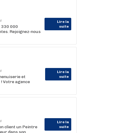
6
Lire la
, 330 000
suite
entes. Rejoignez-nous
6
Lire la
menuiserie et
suite
s ! Votre agence
6
Lire la
client un Peintre
suite
ajeur dans son