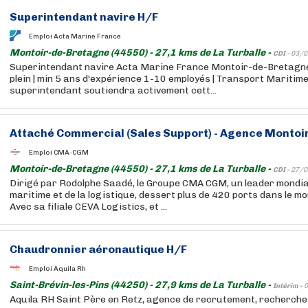
Superintendant navire H/F
Emploi Acta Marine France
Montoir-de-Bretagne (44550) - 27,1 kms de La Turballe -
CDI -
03/0
Superintendant navire Acta Marine France Montoir-de-Bretagne
plein | min 5 ans d'expérience 1-10 employés | Transport Marit
superintendant soutiendra activement cett...
Attaché Commercial (Sales Support) - Agence Montoi
Emploi CMA-CGM
Montoir-de-Bretagne (44550) - 27,1 kms de La Turballe -
CDI -
27/0
Dirigé par Rodolphe Saadé, le Groupe CMA CGM, un leader mondia
maritime et de la logistique, dessert plus de 420 ports dans le m
Avec sa filiale CEVA Logistics, et ...
Chaudronnier aéronautique H/F
Emploi Aquila Rh
Saint-Brévin-les-Pins (44250) - 27,9 kms de La Turballe -
Intérim -
0
Aquila RH Saint Père en Retz, agence de recrutement, recherche 