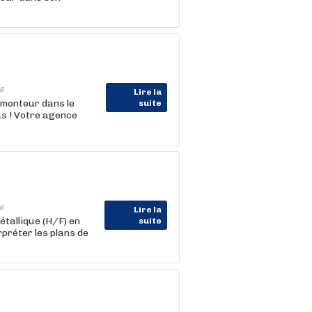
6
Lire la
 monteur dans le
suite
us ! Votre agence
6
Lire la
tallique (H/F) en
suite
rpréter les plans de