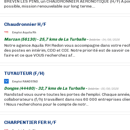
BREVIN LES PINS, un CHAUDRONNIER AERONOTIQUE (H/F) A pou
possible, mission renouvelable sur long terme....
Chaudronnier H/F
Emploi Aquila Rh
Marzan (56130) - 25,7 kms de La Turballe -
Intérim -
04/08/2026
Notre agence Aquila RH Redon vous accompagne dans votre rech
des postes en intérim, CDD et CDI. Notre priorité est de savoir 
faire et ce que VOUS recherchez af...
TUYAUTEUR (F/H)
Emploi RANDSTAD
Donges (44480) - 32,7 kms de La Turballe -
Intérim -
05/08/2026
Randstad vous ouvre toutes les portes de l'emploi. Chaque année
collaborateurs (f/h) travaillent dans nos 60 000 entreprises cli
! Nous recherchons pour le compte de notr...
CHARPENTIER FER H/F