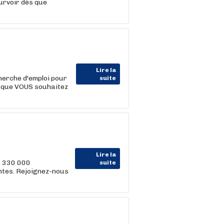
rvoir dès que
Lire la
erche d'emploi pour
suite
ce que VOUS souhaitez
Lire la
, 330 000
suite
entes. Rejoignez-nous