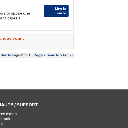
Lire la
vous propose une
suite
articipez à
onces pour :
édente
Page suivante >
Fin >>
Page 2 de 10
AUTE / SUPPORT
tre d'aide
ebook
tter