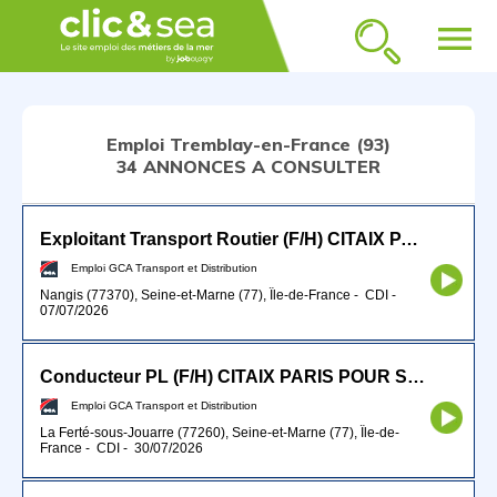
menu
Emploi Tremblay-en-France (93)
34 ANNONCES A CONSULTER
Exploitant Transport Routier (F/H) CITAIX PARIS
Emploi GCA Transport et Distribution
Nangis (77370), Seine-et-Marne (77), Île-de-France
-
CDI
-
07/07/2026
Conducteur PL (F/H) CITAIX PARIS POUR SEPTEMBRE 2026
Emploi GCA Transport et Distribution
La Ferté-sous-Jouarre (77260), Seine-et-Marne (77), Île-de-
France
-
CDI
-
30/07/2026