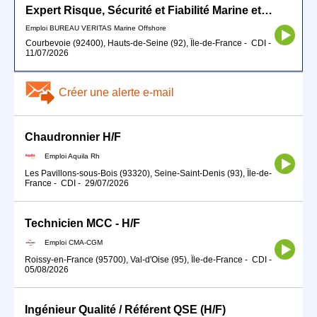
Expert Risque, Sécurité et Fiabilité Marine et Offshore
Emploi BUREAU VERITAS Marine Offshore
Courbevoie (92400), Hauts-de-Seine (92), Île-de-France
-
CDI
-
11/07/2026
Créer une alerte e-mail
Chaudronnier H/F
Emploi Aquila Rh
Les Pavillons-sous-Bois (93320), Seine-Saint-Denis (93), Île-de-
France
-
CDI
-
29/07/2026
Technicien MCC - H/F
Emploi CMA-CGM
Roissy-en-France (95700), Val-d'Oise (95), Île-de-France
-
CDI
-
05/08/2026
Ingénieur Qualité / Référent QSE (H/F)