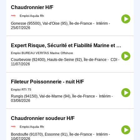
Chaudronnier H/F
Emploi Aquila Rh
Gonesse (95500), Val-d'Oise (95), Île-de-France
-
Intérim
-
25/07/2026
Expert Risque, Sécurité et Fiabilité Marine et Offshore
Emploi BUREAU VERITAS Marine Offshore
Courbevoie (92400), Hauts-de-Seine (92), Île-de-France
-
CDI
-
11/07/2026
Fileteur Poissonnerie - nuit H/F
Emploi RTI 75
Rungis (94150), Val-de-Marne (94), Île-de-France
-
Intérim
-
03/08/2026
Chaudronnier soudeur H/F
Emploi Aquila Rh
Bondoufle (91070), Essonne (91), Île-de-France
-
Intérim
-
10/07/2026