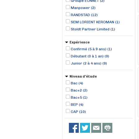
Groupe EONNET (2)
Manpower (2)
RANDSTAD (12)
SEM LORIENT KEROMAN (1)
Stoldt Partner Limited (1)
Expérience
Confirmé (5 à 9 ans) (1)
Débutant (0 à 1 an) (9)
Junior (2 à 4 ans) (9)
Niveau d'étude
Bac (4)
Bac+2 (2)
Bac+5 (1)
BEP (4)
CAP (10)