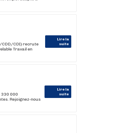
Lire la
im/CDD/CDI) recrute
suite
elable Travail en
Lire la
, 330 000
suite
entes. Rejoignez-nous