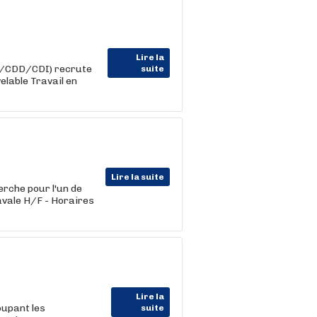
Lire la
im/CDD/CDI) recrute
suite
elable Travail en
Lire la suite
rche pour l'un de
avale H/F - Horaires
Lire la
upant les
suite