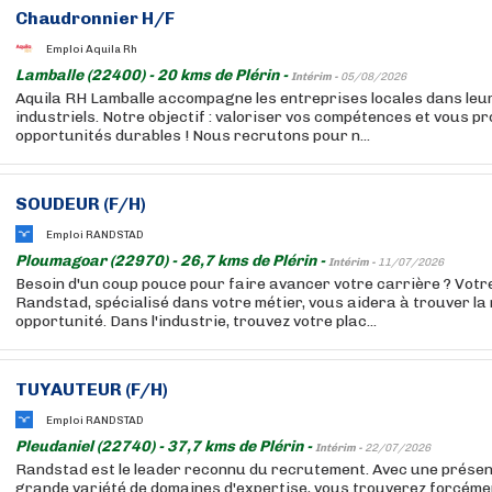
Chaudronnier H/F
Emploi Aquila Rh
Lamballe (22400) - 20 kms de Plérin -
Intérim -
05/08/2026
Aquila RH Lamballe accompagne les entreprises locales dans le
industriels. Notre objectif : valoriser vos compétences et vous p
opportunités durables ! Nous recrutons pour n...
SOUDEUR (F/H)
Emploi RANDSTAD
Ploumagoar (22970) - 26,7 kms de Plérin -
Intérim -
11/07/2026
Besoin d'un coup pouce pour faire avancer votre carrière ? Votr
Randstad, spécialisé dans votre métier, vous aidera à trouver la 
opportunité. Dans l'industrie, trouvez votre plac...
TUYAUTEUR (F/H)
Emploi RANDSTAD
Pleudaniel (22740) - 37,7 kms de Plérin -
Intérim -
22/07/2026
Randstad est le leader reconnu du recrutement. Avec une présen
grande variété de domaines d'expertise, vous trouverez forcémen