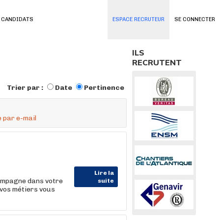
 CANDIDATS
ESPACE RECRUTEUR
SE CONNECTER
ILS
RECRUTENT
Trier par :
Date
Pertinence
 par e-mail
Lire la
ompagne dans votre
suite
 vos métiers vous