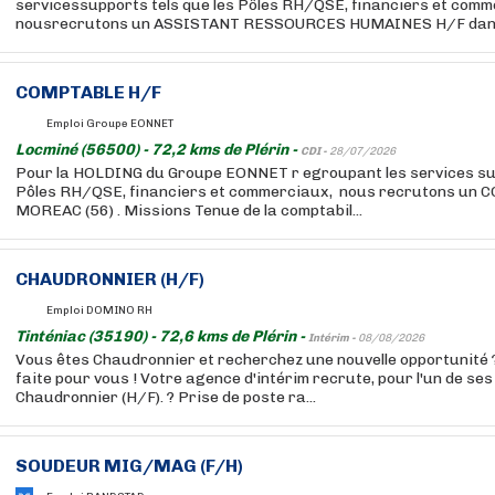
servicessupports tels que les Pôles RH/QSE, financiers et comm
nousrecrutons un ASSISTANT RESSOURCES HUMAINES H/F dans l
COMPTABLE H/F
Emploi Groupe EONNET
Locminé (56500) - 72,2 kms de Plérin -
CDI -
28/07/2026
Pour la HOLDING du Groupe EONNET r egroupant les services sup
Pôles RH/QSE, financiers et commerciaux, nous recrutons un
MOREAC (56) . Missions Tenue de la comptabil...
CHAUDRONNIER (H/F)
Emploi DOMINO RH
Tinténiac (35190) - 72,6 kms de Plérin -
Intérim -
08/08/2026
Vous êtes Chaudronnier et recherchez une nouvelle opportunité ?
faite pour vous ! Votre agence d'intérim recrute, pour l'un de ses 
Chaudronnier (H/F). ? Prise de poste ra...
SOUDEUR MIG/MAG (F/H)