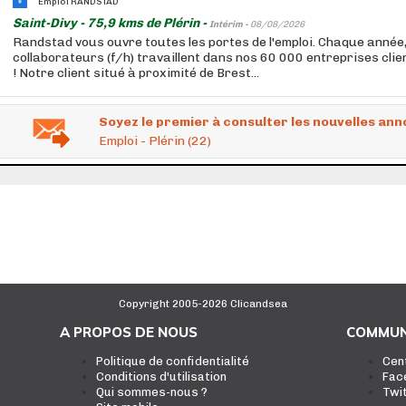
Emploi RANDSTAD
Saint-Divy - 75,9 kms de Plérin -
Intérim -
08/08/2026
Randstad vous ouvre toutes les portes de l'emploi. Chaque année
collaborateurs (f/h) travaillent dans nos 60 000 entreprises cli
! Notre client situé à proximité de Brest...
Soyez le premier à consulter les nouvelles ann
Emploi - Plérin (22)
Copyright 2005-2026 Clicandsea
A PROPOS DE NOUS
COMMUN
Politique de confidentialité
Cen
Conditions d'utilisation
Fac
Qui sommes-nous ?
Twi