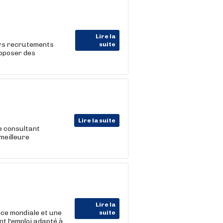
Lire la
urs recrutements
suite
roposer des
Lire la suite
e consultant
meilleure
Lire la
ce mondiale et une
suite
t l'emploi adapté à