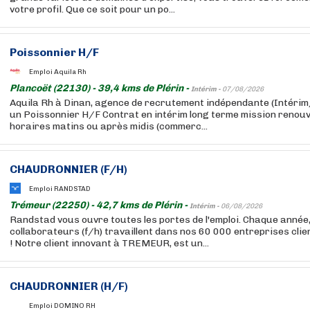
votre profil. Que ce soit pour un po...
Poissonnier H/F
Emploi Aquila Rh
Plancoët (22130) - 39,4 kms de Plérin -
Intérim -
07/08/2026
Aquila Rh à Dinan, agence de recrutement indépendante (Intér
un Poissonnier H/F Contrat en intérim long terme mission renouv
horaires matins ou après midis (commerc...
CHAUDRONNIER (F/H)
Emploi RANDSTAD
Trémeur (22250) - 42,7 kms de Plérin -
Intérim -
06/08/2026
Randstad vous ouvre toutes les portes de l'emploi. Chaque année
collaborateurs (f/h) travaillent dans nos 60 000 entreprises cli
! Notre client innovant à TREMEUR, est un...
CHAUDRONNIER (H/F)
Emploi DOMINO RH