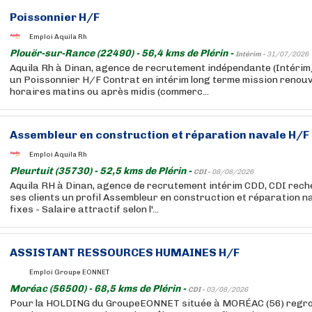
Poissonnier H/F
Emploi Aquila Rh
Plouër-sur-Rance (22490) - 56,4 kms de Plérin -
Intérim -
31/07/2026
Aquila Rh à Dinan, agence de recrutement indépendante (Intér
un Poissonnier H/F Contrat en intérim long terme mission renouv
horaires matins ou après midis (commerc...
Assembleur en construction et réparation navale H/F
Emploi Aquila Rh
Pleurtuit (35730) - 52,5 kms de Plérin -
CDI -
08/08/2026
Aquila RH à Dinan, agence de recrutement intérim CDD, CDI reche
ses clients un profil Assembleur en construction et réparation n
fixes - Salaire attractif selon l'...
ASSISTANT RESSOURCES HUMAINES H/F
Emploi Groupe EONNET
Moréac (56500) - 68,5 kms de Plérin -
CDI -
03/08/2026
Pour la HOLDING du GroupeEONNET située à MORÉAC (56) regro