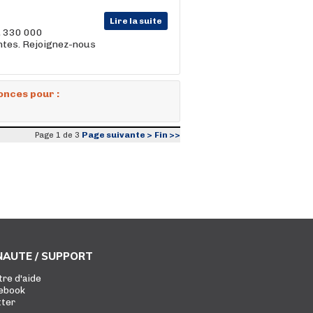
Lire la suite
, 330 000
entes. Rejoignez-nous
onces pour :
Page suivante >
Fin >>
Page 1 de 3
AUTE / SUPPORT
tre d'aide
ebook
tter