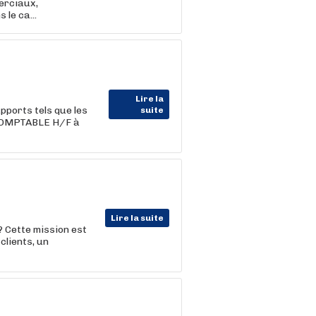
erciaux,
e ca...
Lire la
ports tels que les
suite
 COMPTABLE H/F à
Lire la suite
 Cette mission est
clients, un