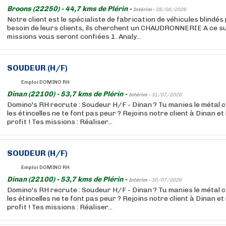
Broons (22250) - 44,7 kms de Plérin -
Intérim -
06/08/2026
Notre client est le spécialiste de fabrication de véhicules blindé
besoin de leurs clients, ils cherchent un CHAUDRONNERIE A ce su
missions vous seront confiées 1. Analy...
SOUDEUR (H/F)
Emploi DOMINO RH
Dinan (22100) - 53,7 kms de Plérin -
Intérim -
31/07/2026
Domino's RH recrute : Soudeur H/F - Dinan ? Tu manies le métal
les étincelles ne te font pas peur ? Rejoins notre client à Dinan et
profit ! Tes missions : Réaliser...
SOUDEUR (H/F)
Emploi DOMINO RH
Dinan (22100) - 53,7 kms de Plérin -
Intérim -
30/07/2026
Domino's RH recrute : Soudeur H/F - Dinan ? Tu manies le métal
les étincelles ne te font pas peur ? Rejoins notre client à Dinan et
profit ! Tes missions : Réaliser...