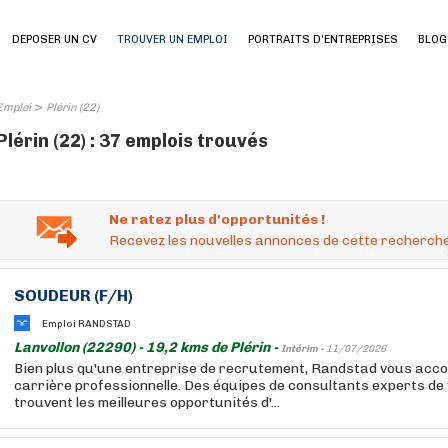
DEPOSER UN CV
TROUVER UN EMPLOI
PORTRAITS D'ENTREPRISES
BLOG
>
Emploi
Plérin (22)
Plérin (22) : 37 emplois trouvés
Ne ratez plus d'opportunités !
Recevez les nouvelles annonces de cette recherche
SOUDEUR (F/H)
Emploi RANDSTAD
Lanvollon (22290) - 19,2 kms de Plérin -
Intérim -
11/07/2026
Bien plus qu'une entreprise de recrutement, Randstad vous acc
carrière professionnelle. Des équipes de consultants experts de
trouvent les meilleures opportunités d'...