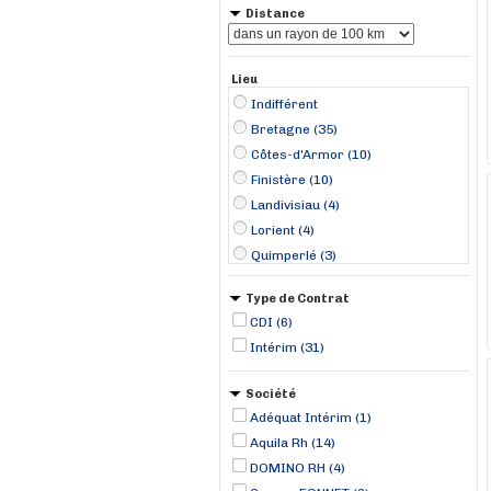
Distance
Lieu
Indifférent
Bretagne (35)
Côtes-d'Armor (10)
Finistère (10)
Landivisiau (4)
Lorient (4)
Quimperlé (3)
Dinan (2)
Type de Contrat
Normandie (1)
CDI (6)
Auray (1)
Intérim (31)
Beignon (1)
Broons (1)
Société
Bruz (1)
Adéquat Intérim (1)
Granville (1)
Aquila Rh (14)
L'Hermitage (1)
DOMINO RH (4)