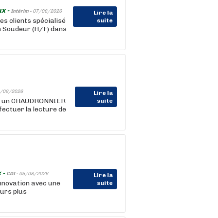
ux -
Intérim -
07/08/2026
Lire la
s clients spécialisé
suite
un Soudeur (H/F) dans
/08/2026
Lire la
ts un CHAUDRONNIER
suite
fectuer la lecture de
 -
CDI -
05/08/2026
Lire la
nnovation avec une
suite
ours plus