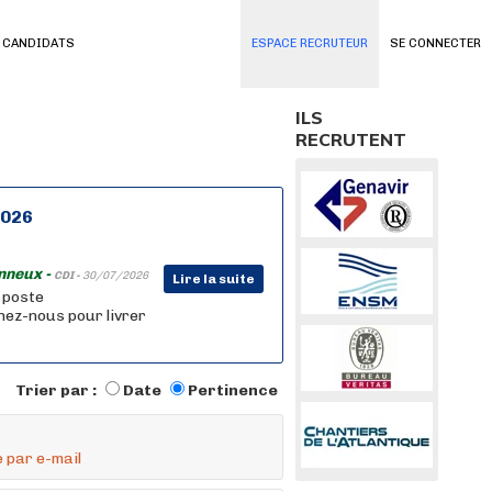
 CANDIDATS
ESPACE RECRUTEUR
SE CONNECTER
ILS
RECRUTENT
2026
nneux -
CDI -
30/07/2026
Lire la suite
n poste
nez-nous pour livrer
Trier par :
Date
Pertinence
 par e-mail