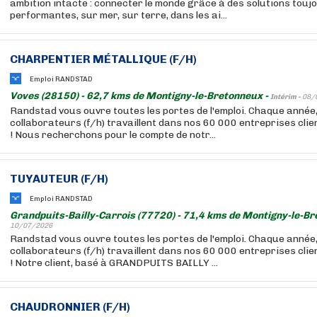
ambition intacte : connecter le monde grâce à des solutions touj
performantes, sur mer, sur terre, dans les ai...
CHARPENTIER MÉTALLIQUE (F/H)
Emploi RANDSTAD
Voves (28150) - 62,7 kms de Montigny-le-Bretonneux -
Intérim -
08/
Randstad vous ouvre toutes les portes de l'emploi. Chaque année
collaborateurs (f/h) travaillent dans nos 60 000 entreprises cli
! Nous recherchons pour le compte de notr...
TUYAUTEUR (F/H)
Emploi RANDSTAD
Grandpuits-Bailly-Carrois (77720) - 71,4 kms de Montigny-le-Br
10/07/2026
Randstad vous ouvre toutes les portes de l'emploi. Chaque année
collaborateurs (f/h) travaillent dans nos 60 000 entreprises cli
! Notre client, basé à GRANDPUITS BAILLY ...
CHAUDRONNIER (F/H)