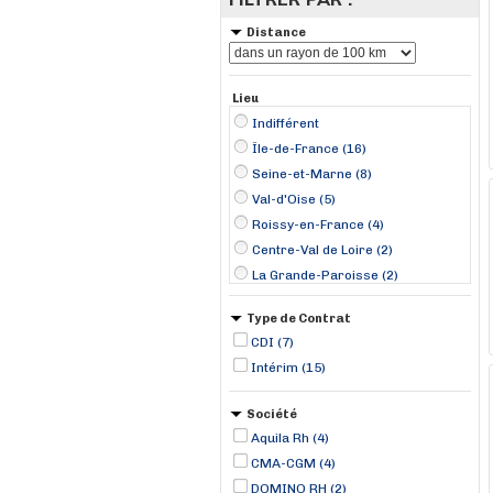
Distance
Lieu
Indifférent
Île-de-France (16)
Seine-et-Marne (8)
Val-d'Oise (5)
Roissy-en-France (4)
Centre-Val de Loire (2)
La Grande-Paroisse (2)
Beauvais (1)
Type de Contrat
Bondoufle (1)
CDI (7)
Chelles (1)
Intérim (15)
Gonesse (1)
Grandpuits-Bailly-Carrois (1)
Société
La Ferté-sous-Jouarre (1)
Aquila Rh (4)
Les Pavillons-sous-Bois (1)
CMA-CGM (4)
Martot (1)
DOMINO RH (2)