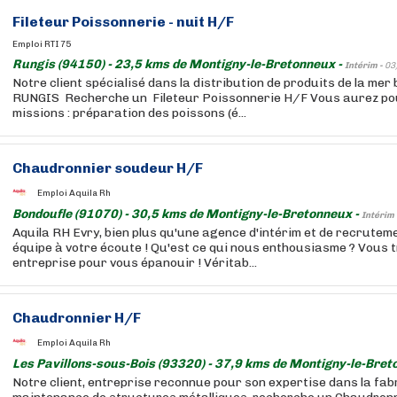
Fileteur Poissonnerie - nuit H/F
Emploi RTI 75
Rungis (94150) - 23,5 kms de Montigny-le-Bretonneux -
Intérim -
03
Notre client spécialisé dans la distribution de produits de la mer
RUNGIS Recherche un Fileteur Poissonnerie H/F Vous aurez pou
missions : préparation des poissons (é...
Chaudronnier soudeur H/F
Emploi Aquila Rh
Bondoufle (91070) - 30,5 kms de Montigny-le-Bretonneux -
Intérim 
Aquila RH Evry, bien plus qu'une agence d'intérim et de recrutem
équipe à votre écoute ! Qu'est ce qui nous enthousiasme ? Vous 
entreprise pour vous épanouir ! Véritab...
Chaudronnier H/F
Emploi Aquila Rh
Les Pavillons-sous-Bois (93320) - 37,9 kms de Montigny-le-Bret
Notre client, entreprise reconnue pour son expertise dans la fabr