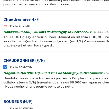
maintenance de structures métalliques, recherche un Chaudronn
pour renforcer ses équipes. Vos mission...
Chaudronnier H/F
Emploi Aquila Rh
Gonesse (95500) - 39 kms de Montigny-le-Bretonneux -
Intérim -
25
Aquila RH Roissy, acteur du recrutement en Intérim, CDD, CDI, re
ses clients un(e) chaudronnier polyvalent(e) (H/F) Vos missions D
tracé exigé et sur tous type d...
CHAUDRONNIER (F/H)
Emploi RANDSTAD
Nogent-le-Roi (28210) - 39,3 kms de Montigny-le-Bretonneux -
Int
Randstad vous ouvre toutes les portes de l'emploi. Chaque année
collaborateurs (f/h) travaillent dans nos 60 000 entreprises cli
! Nous recherchons pour le compte de notr...
SOUDEUR (H/F)
Emploi DOMINO RH