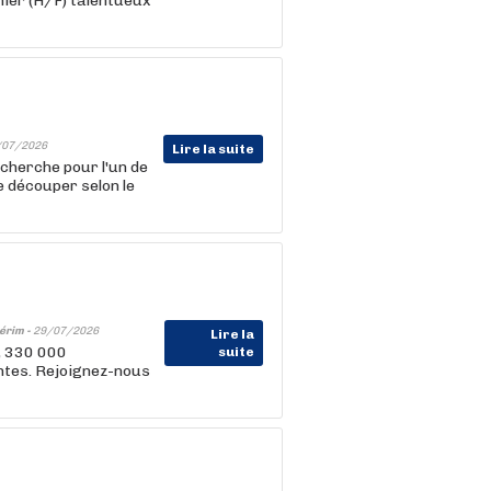
ier (H/F) talentueux
/07/2026
Lire la suite
cherche pour l'un de
e découper selon le
érim -
29/07/2026
Lire la
, 330 000
suite
entes. Rejoignez-nous