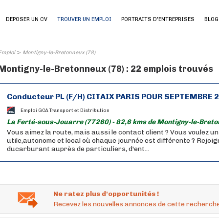
DEPOSER UN CV
TROUVER UN EMPLOI
PORTRAITS D'ENTREPRISES
BLOG
>
Emploi
Montigny-le-Bretonneux (78)
Montigny-le-Bretonneux (78) : 22 emplois trouvés
Conducteur PL (F/H) CITAIX PARIS POUR SEPTEMBRE 
Emploi GCA Transport et Distribution
La Ferté-sous-Jouarre (77260) - 82,6 kms de Montigny-le-Breto
Vous aimez la route, mais aussi le contact client ? Vous voulez u
utile,autonome et local où chaque journée est différente ? Rejoig
ducarburant auprès de particuliers, d'ent...
Ne ratez plus d'opportunités !
Recevez les nouvelles annonces de cette recherche