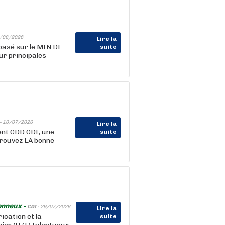
/08/2026
Lire la
 basé sur le MIN DE
suite
r principales
-
10/07/2026
Lire la
ent CDD CDI, une
suite
trouvez LA bonne
onneux -
CDI -
29/07/2026
Lire la
ication et la
suite