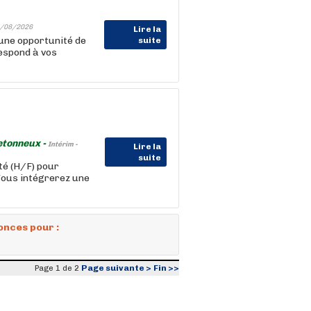
/08/2026
Lire la
une opportunité de
suite
respond à vos
etonneux -
Intérim -
Lire la
suite
té (H/F) pour
Vous intégrerez une
onces pour :
Page suivante >
Fin >>
Page 1 de 2