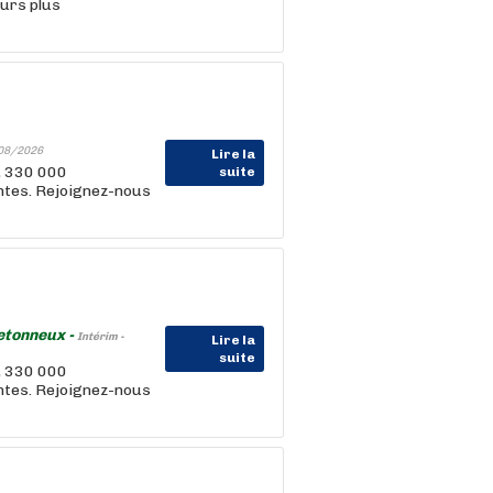
ours plus
08/2026
Lire la
, 330 000
suite
entes. Rejoignez-nous
etonneux -
Intérim -
Lire la
suite
, 330 000
entes. Rejoignez-nous