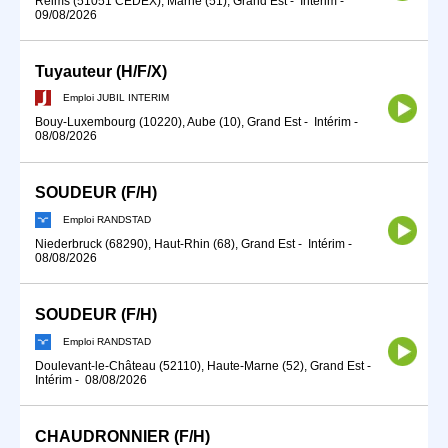
Reims (51051 CEDEX), Marne (51), Grand Est
-
Intérim
-
09/08/2026
Tuyauteur (H/F/X)
Emploi JUBIL INTERIM
Bouy-Luxembourg (10220), Aube (10), Grand Est
-
Intérim
-
08/08/2026
SOUDEUR (F/H)
Emploi RANDSTAD
Niederbruck (68290), Haut-Rhin (68), Grand Est
-
Intérim
-
08/08/2026
SOUDEUR (F/H)
Emploi RANDSTAD
Doulevant-le-Château (52110), Haute-Marne (52), Grand Est
-
Intérim
-
08/08/2026
CHAUDRONNIER (F/H)