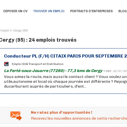
DEPOSER UN CV
TROUVER UN EMPLOI
PORTRAITS D'ENTREPRISES
BLOG
>
Emploi
Cergy (95)
Cergy (95) : 24 emplois trouvés
Conducteur PL (F/H) CITAIX PARIS POUR SEPTEMBRE 
Emploi GCA Transport et Distribution
La Ferté-sous-Jouarre (77260) - 77,3 kms de Cergy -
CDI -
30/07/20
Vous aimez la route, mais aussi le contact client ? Vous voulez u
utile,autonome et local où chaque journée est différente ? Rejoig
ducarburant auprès de particuliers, d'ent...
Ne ratez plus d'opportunités !
Recevez les nouvelles annonces de cette recherche