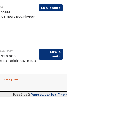
26
Lire la suite
n poste
nez-nous pour livrer
0/07/2026
Lire la
, 330 000
suite
entes. Rejoignez-nous
onces pour :
Page suivante >
Fin >>
Page 1 de 2