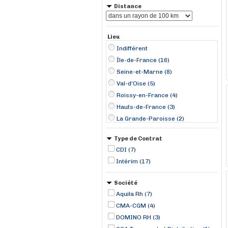
Distance
Lieu
Indifférent
Île-de-France (16)
Seine-et-Marne (8)
Val-d'Oise (5)
Roissy-en-France (4)
Hauts-de-France (3)
La Grande-Paroisse (2)
Barentin (1)
Type de Contrat
Beauvais (1)
CDI (7)
Bondoufle (1)
Intérim (17)
Chelles (1)
Compiègne (1)
Société
Gonesse (1)
Aquila Rh (7)
Grandpuits-Bailly-Carrois (1)
CMA-CGM (4)
La Ferté-sous-Jouarre (1)
DOMINO RH (3)