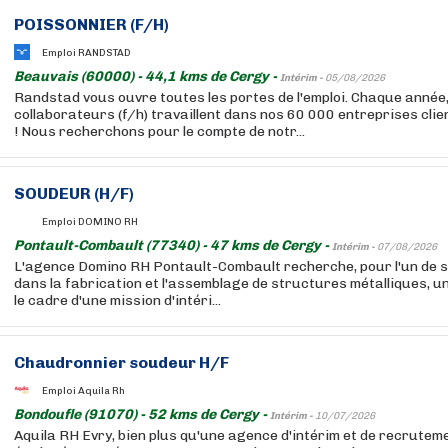
POISSONNIER (F/H)
Emploi RANDSTAD
Beauvais (60000) - 44,1 kms de Cergy -
Intérim -
05/08/2026
Randstad vous ouvre toutes les portes de l'emploi. Chaque année
collaborateurs (f/h) travaillent dans nos 60 000 entreprises cli
! Nous recherchons pour le compte de notr...
SOUDEUR (H/F)
Emploi DOMINO RH
Pontault-Combault (77340) - 47 kms de Cergy -
Intérim -
07/08/2026
L'agence Domino RH Pontault-Combault recherche, pour l'un de se
dans la fabrication et l'assemblage de structures métalliques, 
le cadre d'une mission d'intéri...
Chaudronnier soudeur H/F
Emploi Aquila Rh
Bondoufle (91070) - 52 kms de Cergy -
Intérim -
10/07/2026
Aquila RH Evry, bien plus qu'une agence d'intérim et de recrutem