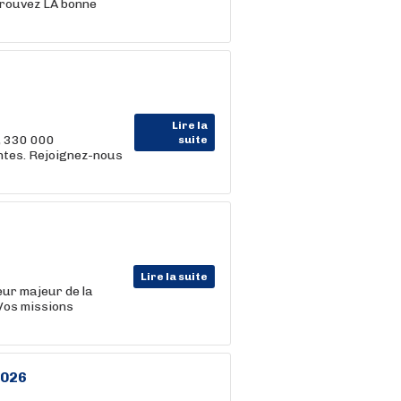
trouvez LA bonne
Lire la
, 330 000
suite
entes. Rejoignez-nous
Lire la suite
eur majeur de la
 Vos missions
2026