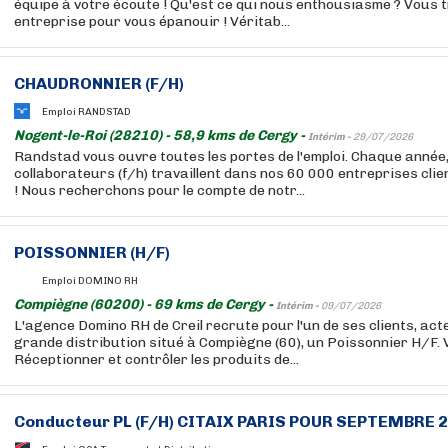
équipe à votre écoute ! Qu'est ce qui nous enthousiasme ? Vous 
entreprise pour vous épanouir ! Véritab...
CHAUDRONNIER (F/H)
Emploi RANDSTAD
Nogent-le-Roi (28210) - 58,9 kms de Cergy -
Intérim -
29/07/2026
Randstad vous ouvre toutes les portes de l'emploi. Chaque année
collaborateurs (f/h) travaillent dans nos 60 000 entreprises cli
! Nous recherchons pour le compte de notr...
POISSONNIER (H/F)
Emploi DOMINO RH
Compiègne (60200) - 69 kms de Cergy -
Intérim -
09/07/2026
L'agence Domino RH de Creil recrute pour l'un de ses clients, act
grande distribution situé à Compiègne (60), un Poissonnier H/F.
Réceptionner et contrôler les produits de...
Conducteur PL (F/H) CITAIX PARIS POUR SEPTEMBRE 