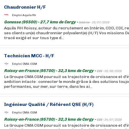
Chaudronnier H/F
Emploi Aquila Rh
Gonesse (95500) - 27,7 kms de Cergy -
Intérim -
25/07/2026
Aquila RH Roissy, acteur du recrutement en Intérim, CDD, CDI, re
ses clients un(e) chaudronnier polyvalent(e) (H/F) Vos missions D
tracé exigé et sur tous type d...
Technicien MCC - H/F
Emploi CMA-CGM
Roissy-en-France (95700) - 32,3 kms de Cergy -
CDI -
05/08/2026
Le Groupe CMA CGM poursuit sa trajectoire de croissance et d'i
ambition intacte : connecter le monde grâce à des solutions touj
performantes, sur mer, sur terre, dans les ai...
Ingénieur Qualité / Référent QSE (H/F)
Emploi CMA-CGM
Roissy-en-France (95700) - 32,3 kms de Cergy -
CDI -
24/07/2026
Le Groupe CMA CGM poursuit sa trajectoire de croissance et d'i