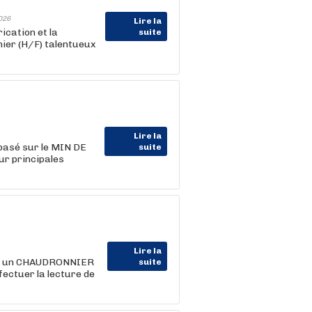
026
Lire la
ication et la
suite
ier (H/F) talentueux
Lire la
 basé sur le MIN DE
suite
r principales
Lire la
ts un CHAUDRONNIER
suite
fectuer la lecture de