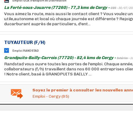
Emploi GCA Transport et Distribution
La Ferté-sous-Jouarre (77260) - 77,3 kms de Cergy -
CDI -
30/07/20
Vous aimez la route, mais aussi le contact client ? Vous voulez u
utile,autonome et local où chaque journée est différente ? Rejoig
ducarburant auprès de particuliers, d'ent...
TUYAUTEUR (F/H)
Emploi RANDSTAD
Grandpuits-Bailly-Carrois (77720) - 82,4 kms de Cergy -
Intérim -
1
Randstad vous ouvre toutes les portes de l'emploi. Chaque année
collaborateurs (f/h) travaillent dans nos 60 000 entreprises cli
! Notre client, basé à GRANDPUITS BAILLY ...
Soyez le premier à consulter les nouvelles ann
Emploi - Cergy (95)