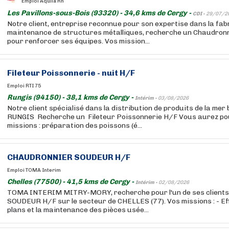
Emploi Aquila Rh
Les Pavillons-sous-Bois (93320) - 34,6 kms de Cergy -
CDI -
29/07/2
Notre client, entreprise reconnue pour son expertise dans la fabr
maintenance de structures métalliques, recherche un Chaudronn
pour renforcer ses équipes. Vos mission...
Fileteur Poissonnerie - nuit H/F
Emploi RTI 75
Rungis (94150) - 38,1 kms de Cergy -
Intérim -
03/08/2026
Notre client spécialisé dans la distribution de produits de la mer
RUNGIS Recherche un Fileteur Poissonnerie H/F Vous aurez pou
missions : préparation des poissons (é...
CHAUDRONNIER SOUDEUR H/F
Emploi TOMA Interim
Chelles (77500) - 41,5 kms de Cergy -
Intérim -
02/08/2026
TOMA INTERIM MITRY-MORY, recherche pour l'un de ses clien
SOUDEUR H/F sur le secteur de CHELLES (77). Vos missions : - Ef
plans et la maintenance des pièces usée...