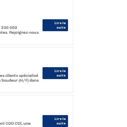
Lire la
, 330 000
suite
entes. Rejoignez-nous
Lire la
s clients spécialisé
suite
un Soudeur (H/F) dans
Lire la
ent CDD CDI, une
suite