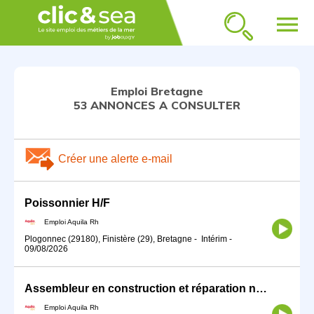
menu
Emploi Bretagne
53 ANNONCES A CONSULTER
Créer une alerte e-mail
Poissonnier H/F
Emploi Aquila Rh
Plogonnec (29180), Finistère (29), Bretagne
-
Intérim
-
09/08/2026
Assembleur en construction et réparation navale H/F
Emploi Aquila Rh