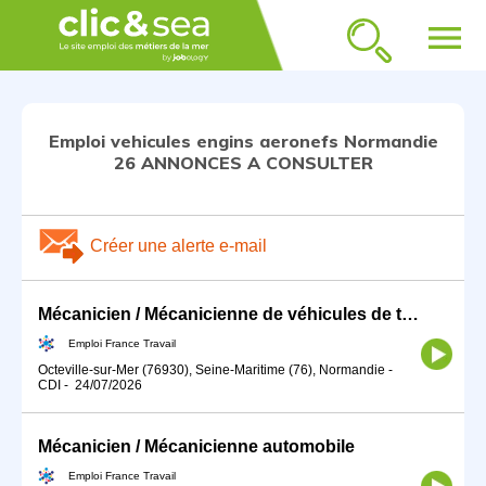
menu
Emploi vehicules engins aeronefs Normandie
26 ANNONCES A CONSULTER
Créer une alerte e-mail
Mécanicien / Mécanicienne de véhicules de transport en commun (H/F)
Emploi France Travail
Octeville-sur-Mer (76930), Seine-Maritime (76), Normandie
-
CDI
-
24/07/2026
Mécanicien / Mécanicienne automobile
Emploi France Travail