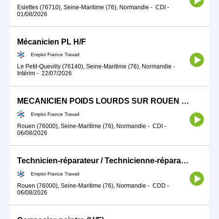
Eslettes (76710), Seine-Maritime (76), Normandie
-
CDI
-
01/08/2026
Mécanicien PL H/F
Emploi France Travail
Le Petit-Quevilly (76140), Seine-Maritime (76), Normandie
-
Intérim
-
22/07/2026
MECANICIEN POIDS LOURDS SUR ROUEN (76)#TDFE2026 (H/F)
Emploi France Travail
Rouen (76000), Seine-Maritime (76), Normandie
-
CDI
-
06/08/2026
Technicien-réparateur / Technicienne-réparatrice de cycles (H/F)
Emploi France Travail
Rouen (76000), Seine-Maritime (76), Normandie
-
CDD
-
06/08/2026