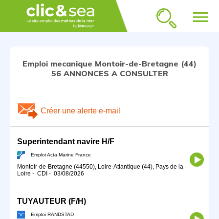
menu
Emploi mecanique Montoir-de-Bretagne (44)
56 ANNONCES A CONSULTER
Créer une alerte e-mail
Superintendant navire H/F
Emploi Acta Marine France
Montoir-de-Bretagne (44550), Loire-Atlantique (44), Pays de la
Loire
-
CDI
-
03/08/2026
TUYAUTEUR (F/H)
Emploi RANDSTAD