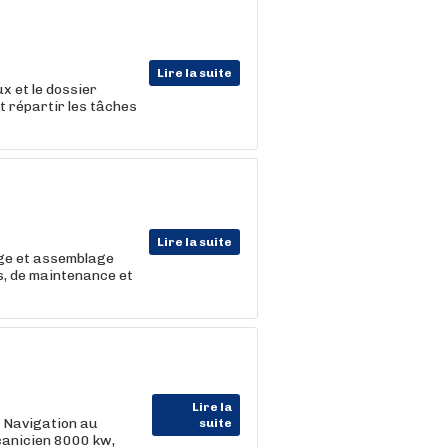
Lire la suite
x et le dossier
t répartir les tâches
Lire la suite
age et assemblage
s, de maintenance et
Lire la
 Navigation au
suite
canicien 8000 kw,