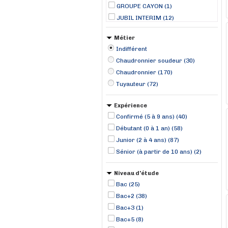
GROUPE CAYON (1)
JUBIL INTERIM (12)
LD TIDE (1)
Métier
Manpower (11)
Indifférent
MISTERTEMP (2)
Chaudronnier soudeur (30)
RANDSTAD (72)
Chaudronnier (170)
SOGESTRAN (1)
Tuyauteur (72)
Stoldt Partner Limited (1)
TOMA Interim (14)
Expérience
Confirmé (5 à 9 ans) (40)
Débutant (0 à 1 an) (58)
Junior (2 à 4 ans) (87)
Sénior (à partir de 10 ans) (2)
Niveau d'étude
Bac (25)
Bac+2 (38)
Bac+3 (1)
Bac+5 (8)