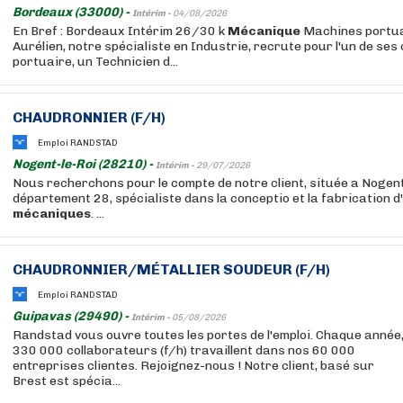
Bordeaux (33000) -
Intérim -
04/08/2026
En Bref : Bordeaux Intérim 26/30 k
Mécanique
Machines portua
Aurélien, notre spécialiste en Industrie, recrute pour l'un de ses 
portuaire, un Technicien d...
CHAUDRONNIER (F/H)
Emploi RANDSTAD
Nogent-le-Roi (28210) -
Intérim -
29/07/2026
Nous recherchons pour le compte de notre client, située a Nogent
département 28, spécialiste dans la conceptio et la fabrication 
mécaniques
. ...
CHAUDRONNIER/MÉTALLIER SOUDEUR (F/H)
Emploi RANDSTAD
Guipavas (29490) -
Intérim -
05/08/2026
Randstad vous ouvre toutes les portes de l'emploi. Chaque année
330 000 collaborateurs (f/h) travaillent dans nos 60 000
entreprises clientes. Rejoignez-nous ! Notre client, basé sur
Brest est spécia...