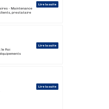
Lire la suite
ires - Maintenance
clients, prestataire
Lire la suite
 le Roi
d'équipements
Lire la suite
,