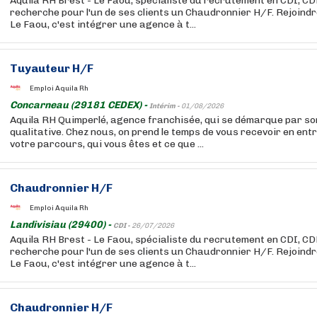
Aquila RH Brest - Le Faou, spécialiste du recrutement en CDI, CD
recherche pour l'un de ses clients un Chaudronnier H/F. Rejoindr
Le Faou, c'est intégrer une agence à t...
Tuyauteur H/F
Emploi Aquila Rh
Concarneau (29181 CEDEX) -
Intérim -
01/08/2026
Aquila RH Quimperlé, agence franchisée, qui se démarque par s
qualitative. Chez nous, on prend le temps de vous recevoir en ent
votre parcours, qui vous êtes et ce que ...
Chaudronnier H/F
Emploi Aquila Rh
Landivisiau (29400) -
CDI -
26/07/2026
Aquila RH Brest - Le Faou, spécialiste du recrutement en CDI, CD
recherche pour l'un de ses clients un Chaudronnier H/F. Rejoindr
Le Faou, c'est intégrer une agence à t...
Chaudronnier H/F