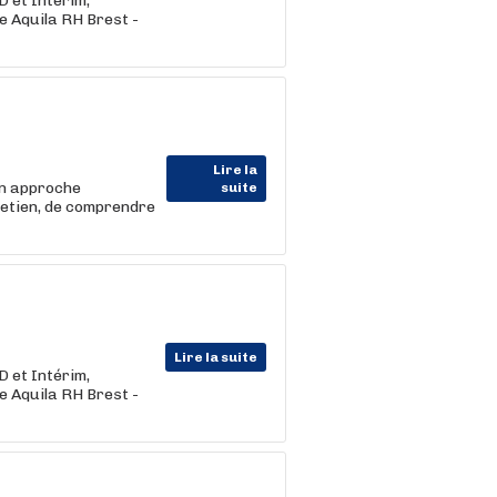
D et Intérim,
e Aquila RH Brest -
Lire la
on approche
suite
retien, de comprendre
Lire la suite
D et Intérim,
e Aquila RH Brest -