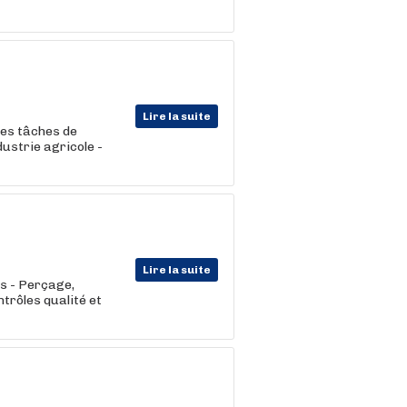
Lire la suite
des tâches de
dustrie agricole -
Lire la suite
es - Perçage,
ntrôles qualité et