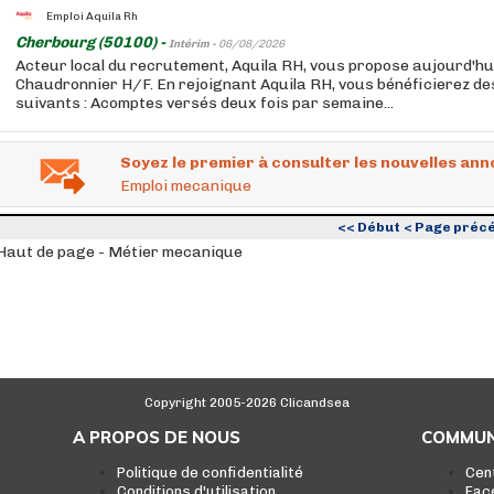
Emploi Aquila Rh
Cherbourg (50100) -
Intérim -
06/08/2026
Acteur local du recrutement, Aquila RH, vous propose aujourd'hu
Chaudronnier H/F. En rejoignant Aquila RH, vous bénéficierez d
suivants : Acomptes versés deux fois par semaine...
Soyez le premier à consulter les nouvelles ann
Emploi mecanique
<< Début
< Page préc
Haut de page - Métier mecanique
Copyright 2005-2026 Clicandsea
A PROPOS DE NOUS
COMMUN
Politique de confidentialité
Cen
Conditions d'utilisation
Fac