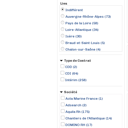
Lieu
Indifférent
Auvergne-Rhône-Alpes (73)
Pays de la Loire (58)
Loire-Atlantique (34)
Isère (30)
Braud-et-Saint-Louis (5)
Chalon-sur-Saône (4)
Crolles (4)
Type de Contrat
Dunkerque (4)
CDD (2)
Saint-Romans (4)
CDI (64)
Andrézieux (3)
Intérim (258)
Beaune (3)
Bordeaux (3)
Société
Chauny (3)
Acta Marine France (1)
Cherbourg (3)
Adsearch (2)
Aquila Rh (175)
Chantiers de l'Atlantique (14)
DOMINO RH (17)