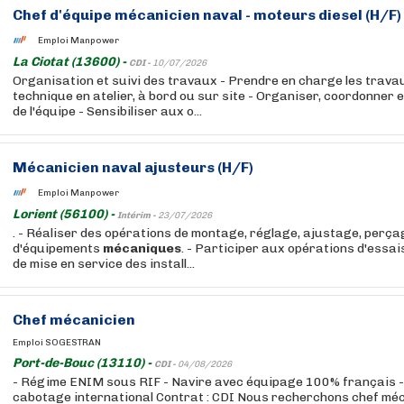
Chef d'équipe mécanicien naval - moteurs diesel (H/F)
Emploi Manpower
La Ciotat (13600) -
CDI -
10/07/2026
Organisation et suivi des travaux - Prendre en charge les travau
technique en atelier, à bord ou sur site - Organiser, coordonner e
de l'équipe - Sensibiliser aux o...
Mécanicien naval ajusteurs (H/F)
Emploi Manpower
Lorient (56100) -
Intérim -
23/07/2026
. - Réaliser des opérations de montage, réglage, ajustage, perç
d'équipements
mécaniques
. - Participer aux opérations d'essai
de mise en service des install...
Chef mécanicien
Emploi SOGESTRAN
Port-de-Bouc (13110) -
CDI -
04/08/2026
- Régime ENIM sous RIF - Navire avec équipage 100% français -
cabotage international Contrat : CDI Nous recherchons chef mé