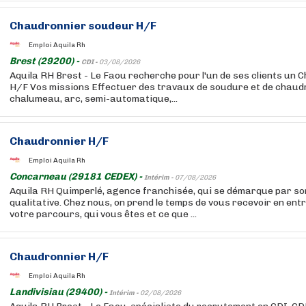
Chaudronnier soudeur H/F
Emploi Aquila Rh
Brest (29200) -
CDI -
03/08/2026
Aquila RH Brest - Le Faou recherche pour l'un de ses clients un
H/F Vos missions Effectuer des travaux de soudure et de chaudr
chalumeau, arc, semi-automatique,...
Chaudronnier H/F
Emploi Aquila Rh
Concarneau (29181 CEDEX) -
Intérim -
07/08/2026
Aquila RH Quimperlé, agence franchisée, qui se démarque par s
qualitative. Chez nous, on prend le temps de vous recevoir en ent
votre parcours, qui vous êtes et ce que ...
Chaudronnier H/F
Emploi Aquila Rh
Landivisiau (29400) -
Intérim -
02/08/2026