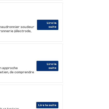
Lire la
 Chaudronnier soudeur
suite
onnerie (électrode,
Lire la
on approche
suite
retien, de comprendre
Lire la suite