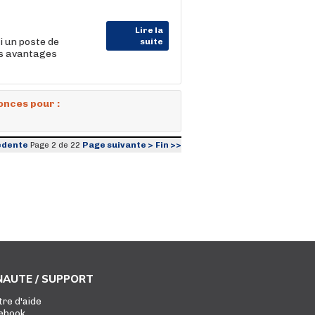
Lire la
i un poste de
suite
es avantages
onces pour :
édente
Page suivante >
Fin >>
Page 2 de 22
AUTE / SUPPORT
tre d'aide
ebook