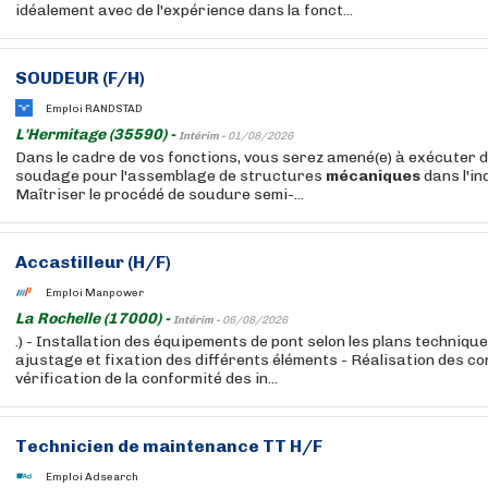
idéalement avec de l'expérience dans la fonct...
SOUDEUR (F/H)
Emploi RANDSTAD
L'Hermitage (35590) -
Intérim -
01/08/2026
Dans le cadre de vos fonctions, vous serez amené(e) à exécuter 
soudage pour l'assemblage de structures
mécaniques
dans l'in
Maîtriser le procédé de soudure semi-...
Accastilleur (H/F)
Emploi Manpower
La Rochelle (17000) -
Intérim -
06/08/2026
.) - Installation des équipements de pont selon les plans techniqu
ajustage et fixation des différents éléments - Réalisation des co
vérification de la conformité des in...
Technicien de maintenance TT H/F
Emploi Adsearch