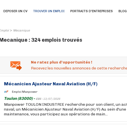
DEPOSER UN CV
TROUVER UN EMPLOI
PORTRAITS D'ENTREPRISES
BLOG
>
Emploi
Mecanique
Mecanique : 324 emplois trouvés
Ne ratez plus d'opportunités !
Recevez les nouvelles annonces de cette recherche
Mécanicien Ajusteur Naval Aviation (H/F)
Emploi Manpower
Toulon (83000) -
CDI -
13/07/2026
Manpower TOULON INDUSTRIE recherche pour son client, un ac
naval, un Mécanicien Ajusteur Naval Aviation (H/F) Au sein d'une
maintenance, vous participez aux opérations de main...