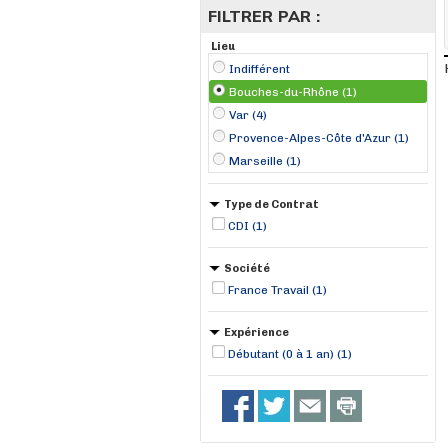
FILTRER PAR :
Lieu
Indifférent
Bouches-du-Rhône (1)
Var (4)
Provence-Alpes-Côte d'Azur (1)
Marseille (1)
Type de Contrat
CDI (1)
Société
France Travail (1)
Expérience
Débutant (0 à 1 an) (1)