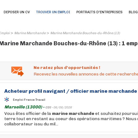
DEPOSER UN CV
TROUVER UN EMPLOI
PORTRAITS D'ENTREPRISES
BLOG
>
>
Emploi
Marine Marchande
Marine Marchande Bouches-du-Rhône (13)
Marine Marchande Bouches-du-Rhône (13) : 1 empl
Ne ratez plus d'opportunités !
Recevez les nouvelles annonces de cette recherche
Acheteur profil navigant / officier
marine
marchande
Emploi France Travail
Marseille (13000) -
CDI -
06/08/2026
Vous êtes officier de la
marine
marchande
et souhaitez poursui
terre tout en restant au coeur des opérations maritimes ? Nous
collaborateur issu du mil...