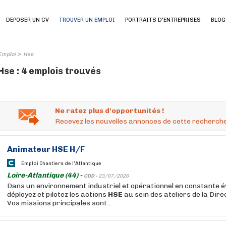
DEPOSER UN CV
TROUVER UN EMPLOI
PORTRAITS D'ENTREPRISES
BLOG
>
Emploi
Hse
Hse : 4 emplois trouvés
Ne ratez plus d'opportunités !
Recevez les nouvelles annonces de cette recherche
Animateur
HSE
H/F
Emploi Chantiers de l'Atlantique
Loire-Atlantique (44) -
CDD -
23/07/2026
Dans un environnement industriel et opérationnel en constante é
déployez et pilotez les actions
HSE
au sein des ateliers de la Dire
Vos missions principales sont...