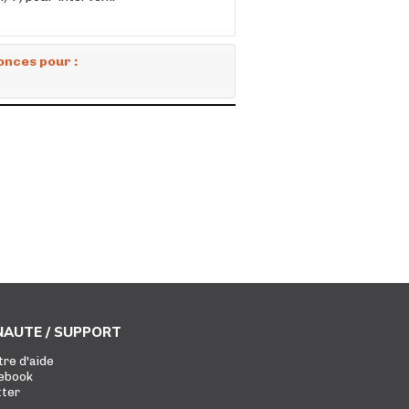
onces pour :
AUTE / SUPPORT
tre d'aide
ebook
tter