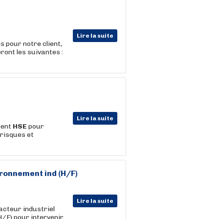
Lire la suite
 pour notre client,
eront les suivantes :
Lire la suite
rent
HSE
pour
 risques et
ironnement ind (H/F)
Lire la suite
acteur industriel
H/F) pour intervenir