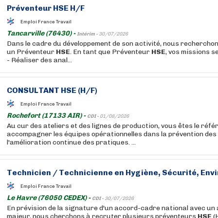
Préventeur
HSE
H/F
Emploi France Travail
Tancarville (76430) -
Intérim -
30/07/2026
Dans le cadre du développement de son activité, nous recherchons
un Préventeur
HSE
. En tant que Préventeur
HSE
, vos missions s
- Réaliser des anal...
CONSULTANT
HSE
(H/F)
Emploi France Travail
Rochefort (17133 AIR) -
CDI -
01/08/2026
Au cur des ateliers et des lignes de production, vous êtes le réfé
accompagner les équipes opérationnelles dans la prévention des
l'amélioration continue des pratiques. ...
Technicien / Technicienne en Hygiène, Sécurité, Env
Emploi France Travail
Le Havre (76050 CEDEX) -
CDI -
30/07/2026
En prévision de la signature d'un accord-cadre national avec un 
majeur, nous cherchons à recruter plusieurs préventeurs
HSE
(