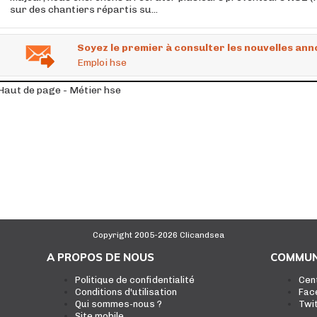
sur des chantiers répartis su...
Soyez le premier à consulter les nouvelles ann
Emploi hse
Haut de page - Métier hse
Copyright 2005-2026 Clicandsea
A PROPOS DE NOUS
COMMUN
Politique de confidentialité
Cen
Conditions d'utilisation
Fac
Qui sommes-nous ?
Twi
Site mobile