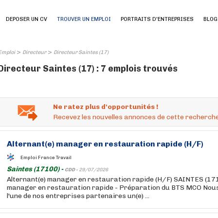
DEPOSER UN CV
TROUVER UN EMPLOI
PORTRAITS D'ENTREPRISES
BLOG
>
>
Emploi
Directeur
Directeur Saintes (17)
Directeur Saintes (17) : 7 emplois trouvés
Ne ratez plus d'opportunités !
Recevez les nouvelles annonces de cette recherche
Alternant(e) manager en restauration rapide (H/F)
Emploi France Travail
Saintes (17100) -
CDD -
29/07/2026
Alternant(e) manager en restauration rapide (H/F) SAINTES (171
manager en restauration rapide - Préparation du BTS MCO Nou
l'une de nos entreprises partenaires un(e) ...