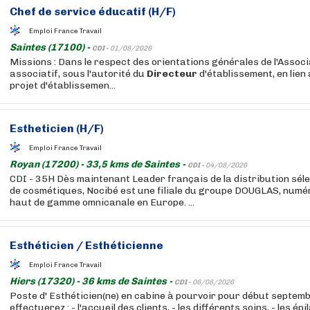
Chef de service éducatif (H/F)
Emploi France Travail
Saintes (17100) -
CDI -
01/08/2026
Missions : Dans le respect des orientations générales de l'Associ
associatif, sous l'autorité du
Directeur
d'établissement, en lien 
projet d'établissemen...
Estheticien (H/F)
Emploi France Travail
Royan (17200) - 33,5 kms de Saintes -
CDI -
04/08/2026
CDI - 35H Dès maintenant Leader français de la distribution sél
de cosmétiques, Nocibé est une filiale du groupe DOUGLAS, numér
haut de gamme omnicanale en Europe. ...
Esthéticien / Esthéticienne
Emploi France Travail
Hiers (17320) - 36 kms de Saintes -
CDI -
06/08/2026
Poste d' Esthéticien(ne) en cabine à pourvoir pour début septem
effectuerez : - l'accueil des clients, - les différents soins, - les épi