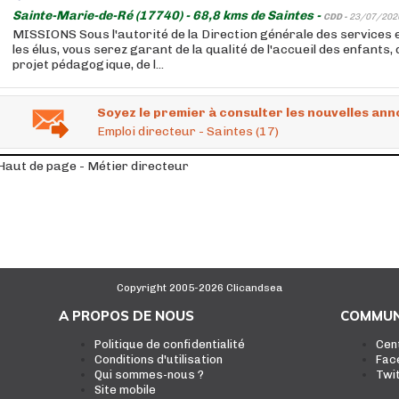
Sainte-Marie-de-Ré (17740) - 68,8 kms de Saintes -
CDD -
23/07/202
MISSIONS Sous l'autorité de la Direction générale des services et
les élus, vous serez garant de la qualité de l'accueil des enfants, 
projet pédagogique, de l...
Soyez le premier à consulter les nouvelles ann
Emploi directeur - Saintes (17)
Haut de page - Métier directeur
Copyright 2005-2026 Clicandsea
A PROPOS DE NOUS
COMMUN
Politique de confidentialité
Cen
Conditions d'utilisation
Fac
Qui sommes-nous ?
Twi
Site mobile