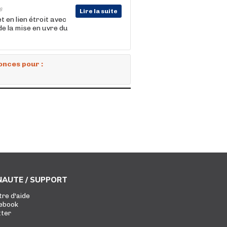
6
Lire la suite
 en lien étroit avec
de la mise en uvre du
onces pour :
AUTE / SUPPORT
tre d'aide
ebook
tter