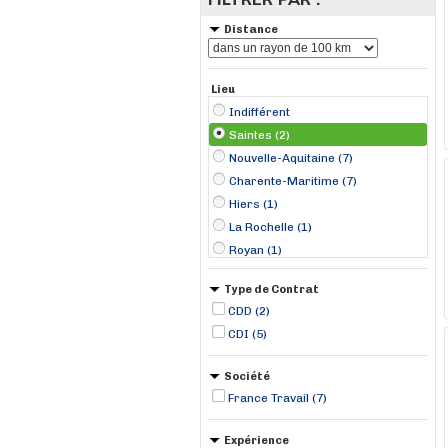
Distance
Lieu
Indifférent
Saintes (2)
Nouvelle-Aquitaine (7)
Charente-Maritime (7)
Hiers (1)
La Rochelle (1)
Royan (1)
Sainte-Marie-de-Ré (1)
Type de Contrat
Surgères (1)
CDD (2)
CDI (5)
Société
France Travail (7)
Expérience