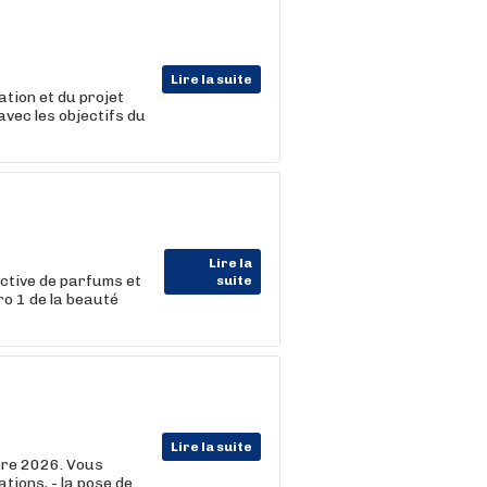
Lire la suite
ation et du projet
avec les objectifs du
Lire la
ective de parfums et
suite
o 1 de la beauté
Lire la suite
bre 2026. Vous
lations, - la pose de