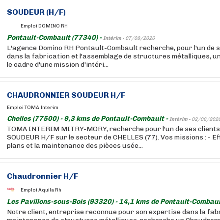
SOUDEUR (H/F)
Emploi DOMINO RH
Pontault-Combault (77340) -
Intérim -
07/08/2026
L'agence Domino RH Pontault-Combault recherche, pour l'un de se
dans la fabrication et l'assemblage de structures métalliques, 
le cadre d'une mission d'intéri...
CHAUDRONNIER SOUDEUR H/F
Emploi TOMA Interim
Chelles (77500) - 9,3 kms de Pontault-Combault -
Intérim -
02/08/202
TOMA INTERIM MITRY-MORY, recherche pour l'un de ses clien
SOUDEUR H/F sur le secteur de CHELLES (77). Vos missions : - Ef
plans et la maintenance des pièces usée...
Chaudronnier H/F
Emploi Aquila Rh
Les Pavillons-sous-Bois (93320) - 14,1 kms de Pontault-Combaul
Notre client, entreprise reconnue pour son expertise dans la fabr