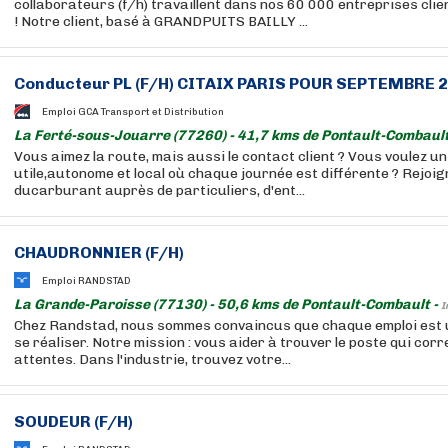
collaborateurs (f/h) travaillent dans nos 60 000 entreprises cli
! Notre client, basé à GRANDPUITS BAILLY ...
Conducteur PL (F/H) CITAIX PARIS POUR SEPTEMBRE 
Emploi GCA Transport et Distribution
La Ferté-sous-Jouarre (77260) - 41,7 kms de Pontault-Combault
Vous aimez la route, mais aussi le contact client ? Vous voulez u
utile,autonome et local où chaque journée est différente ? Rejoig
ducarburant auprès de particuliers, d'ent...
CHAUDRONNIER (F/H)
Emploi RANDSTAD
La Grande-Paroisse (77130) - 50,6 kms de Pontault-Combault -
I
Chez Randstad, nous sommes convaincus que chaque emploi est 
se réaliser. Notre mission : vous aider à trouver le poste qui cor
attentes. Dans l'industrie, trouvez votre...
SOUDEUR (F/H)