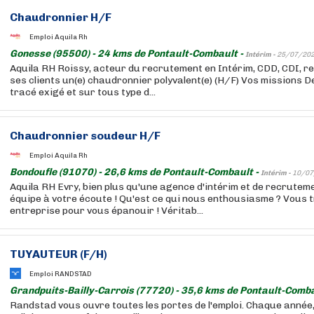
Chaudronnier H/F
Emploi Aquila Rh
Gonesse (95500) - 24 kms de Pontault-Combault -
Intérim -
25/07/20
Aquila RH Roissy, acteur du recrutement en Intérim, CDD, CDI, re
ses clients un(e) chaudronnier polyvalent(e) (H/F) Vos missions D
tracé exigé et sur tous type d...
Chaudronnier soudeur H/F
Emploi Aquila Rh
Bondoufle (91070) - 26,6 kms de Pontault-Combault -
Intérim -
10/07
Aquila RH Evry, bien plus qu'une agence d'intérim et de recrutem
équipe à votre écoute ! Qu'est ce qui nous enthousiasme ? Vous 
entreprise pour vous épanouir ! Véritab...
TUYAUTEUR (F/H)
Emploi RANDSTAD
Grandpuits-Bailly-Carrois (77720) - 35,6 kms de Pontault-Comba
Randstad vous ouvre toutes les portes de l'emploi. Chaque année