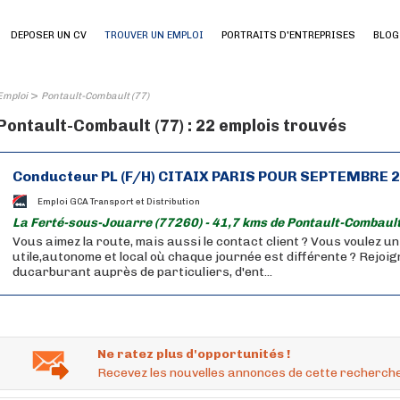
DEPOSER UN CV
TROUVER UN EMPLOI
PORTRAITS D'ENTREPRISES
BLOG
>
Emploi
Pontault-Combault (77)
Pontault-Combault (77) : 22 emplois trouvés
Conducteur PL (F/H) CITAIX PARIS POUR SEPTEMBRE 
Emploi GCA Transport et Distribution
La Ferté-sous-Jouarre (77260) - 41,7 kms de Pontault-Combault
Vous aimez la route, mais aussi le contact client ? Vous voulez u
utile,autonome et local où chaque journée est différente ? Rejoig
ducarburant auprès de particuliers, d'ent...
Ne ratez plus d'opportunités !
Recevez les nouvelles annonces de cette recherche