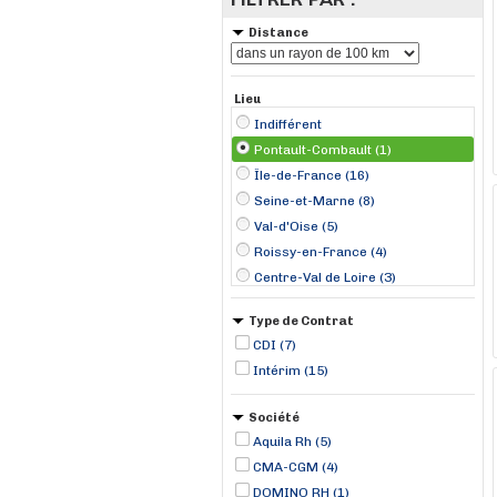
Distance
Lieu
Indifférent
Pontault-Combault (1)
Île-de-France (16)
Seine-et-Marne (8)
Val-d'Oise (5)
Roissy-en-France (4)
Centre-Val de Loire (3)
La Grande-Paroisse (2)
Type de Contrat
Amilly (1)
CDI (7)
Beauvais (1)
Intérim (15)
Bondoufle (1)
Chelles (1)
Société
Gonesse (1)
Aquila Rh (5)
Grandpuits-Bailly-Carrois (1)
CMA-CGM (4)
La Ferté-sous-Jouarre (1)
DOMINO RH (1)