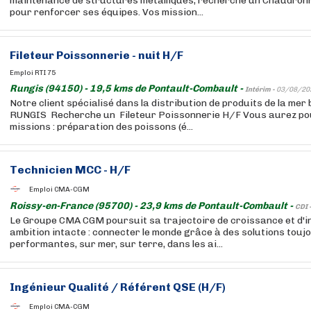
maintenance de structures métalliques, recherche un Chaudronn
pour renforcer ses équipes. Vos mission...
Fileteur Poissonnerie - nuit H/F
Emploi RTI 75
Rungis (94150) - 19,5 kms de Pontault-Combault -
Intérim -
03/08/20
Notre client spécialisé dans la distribution de produits de la mer
RUNGIS Recherche un Fileteur Poissonnerie H/F Vous aurez pou
missions : préparation des poissons (é...
Technicien MCC - H/F
Emploi CMA-CGM
Roissy-en-France (95700) - 23,9 kms de Pontault-Combault -
CDI 
Le Groupe CMA CGM poursuit sa trajectoire de croissance et d'i
ambition intacte : connecter le monde grâce à des solutions touj
performantes, sur mer, sur terre, dans les ai...
Ingénieur Qualité / Référent QSE (H/F)
Emploi CMA-CGM