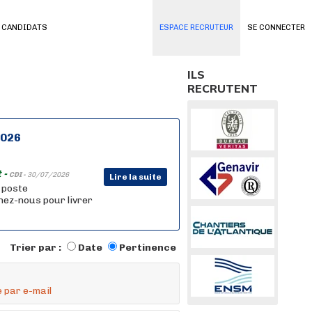
 CANDIDATS
ESPACE RECRUTEUR
SE CONNECTER
ILS
RECRUTENT
2026
 -
CDI -
30/07/2026
Lire la suite
n poste
nez-nous pour livrer
Trier par :
Date
Pertinence
 par e-mail