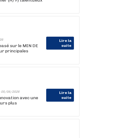
ier (H/F) talentueux
26
Lire la
 basé sur le MIN DE
suite
r principales
-
05/08/2026
Lire la
nnovation avec une
suite
ours plus