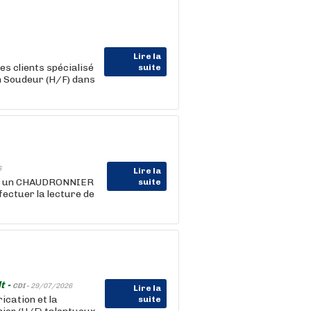
Lire la
s clients spécialisé
suite
un Soudeur (H/F) dans
6
Lire la
ts un CHAUDRONNIER
suite
fectuer la lecture de
t -
CDI -
29/07/2026
Lire la
ication et la
suite