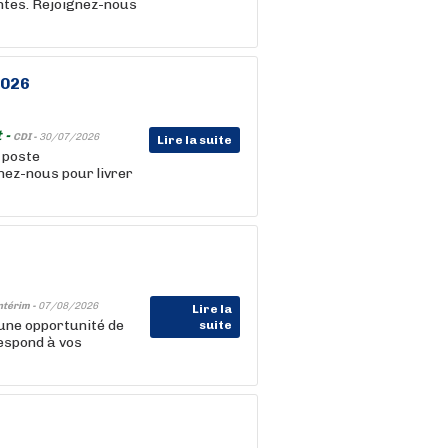
entes. Rejoignez-nous
2026
 -
CDI -
30/07/2026
Lire la suite
n poste
nez-nous pour livrer
ntérim -
07/08/2026
Lire la
une opportunité de
suite
respond à vos