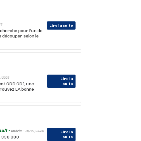
26
Lire la suite
cherche pour l'un de
e découper selon le
/2026
Lire la
ent CDD CDI, une
suite
trouvez LA bonne
ult -
Intérim -
10/07/2026
Lire la
, 330 000
suite