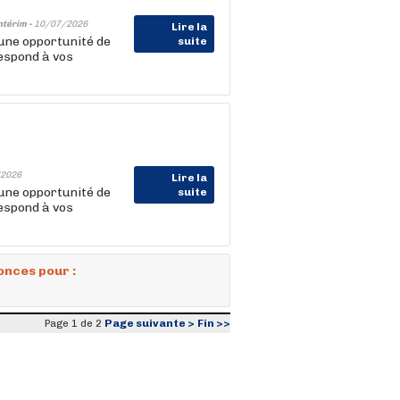
ntérim -
10/07/2026
Lire la
une opportunité de
suite
respond à vos
2026
Lire la
une opportunité de
suite
respond à vos
onces pour :
Page suivante >
Fin >>
Page 1 de 2