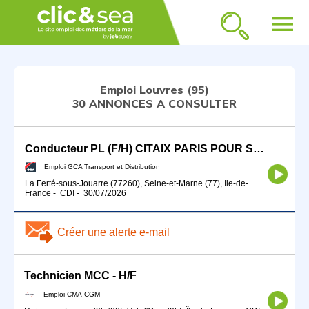
menu
Emploi Louvres (95)
30 ANNONCES A CONSULTER
Conducteur PL (F/H) CITAIX PARIS POUR SEPTEMBRE 2026
Emploi GCA Transport et Distribution
La Ferté-sous-Jouarre (77260), Seine-et-Marne (77), Île-de-
France
-
CDI
-
30/07/2026
Créer une alerte e-mail
Technicien MCC - H/F
Emploi CMA-CGM