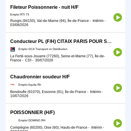
Fileteur Poissonnerie - nuit H/F
Emploi RTI 75
Rungis (94150), Val-de-Marne (94), Île-de-France
-
Intérim
-
03/08/2026
Conducteur PL (F/H) CITAIX PARIS POUR SEPTEMBRE 2026
Emploi GCA Transport et Distribution
La Ferté-sous-Jouarre (77260), Seine-et-Marne (77), Île-de-
France
-
CDI
-
30/07/2026
Chaudronnier soudeur H/F
Emploi Aquila Rh
Bondoufle (91070), Essonne (91), Île-de-France
-
Intérim
-
10/07/2026
POISSONNIER (H/F)
Emploi DOMINO RH
Compiègne (60200), Oise (60), Hauts-de-France
-
Intérim
-