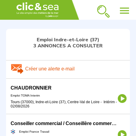
menu
Emploi Indre-et-Loire (37)
3 ANNONCES A CONSULTER
Créer une alerte e-mail
CHAUDRONNIER
Emploi TOMA Interim
Tours (37000), Indre-et-Loire (37), Centre-Val de Loire
-
Intérim
-
02/08/2026
Conseiller commercial / Conseillère commerciale en véhicules ou b (H/F)
Emploi France Travail