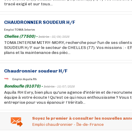
tracé exigé et sur tous...
CHAUDRONNIER
SOUDEUR H/F
Emploi TOMA Interim
Chelles (77500) -
Intérim -
02/08/2026
TOMA INTERIM MITRY-MORY, recherche pour l'un de ses client
SOUDEUR H/F sur le secteur de CHELLES (77). Vos missions : - Ef
plans et la maintenance des pièc...
Chaudronnier
soudeur H/F
Emploi Aquila Rh
Bondoufle (91070) -
Intérim -
10/07/2026
Aquila RH Evry, bien plus qu'une agence d'intérim et de recrutem
équipe à votre écoute ! Qu'est ce qui nous enthousiasme ? Vous 
entreprise pour vous épanouir ! Véritab...
Soyez le premier à consulter les nouvelles ann
Emploi chaudronnier - Île-de-France