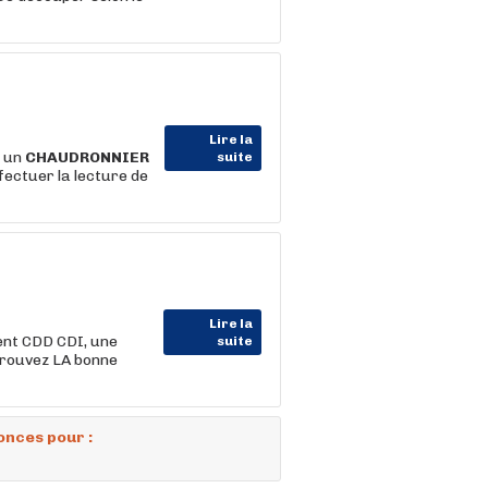
Lire la
s un
CHAUDRONNIER
suite
fectuer la lecture de
Lire la
ent CDD CDI, une
suite
trouvez LA bonne
onces pour :