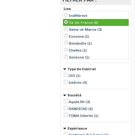
Lieu
Indifférent
Île-de-France (6)
Seine-et-Marne (3)
Essonne (1)
Bondoufle (1)
Chelles (1)
Gonesse (1)
La Grande-Paroisse (1)
Type de Contrat
Les Pavillons-sous-Bois (1)
CDI (1)
Nemours (1)
Intérim (5)
Société
Aquila Rh (3)
RANDSTAD (2)
TOMA Interim (1)
Expérience