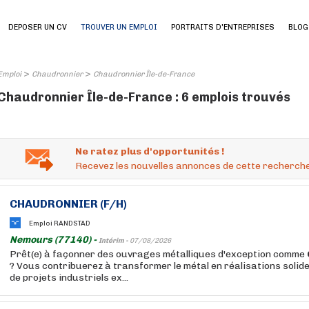
DEPOSER UN CV
TROUVER UN EMPLOI
PORTRAITS D'ENTREPRISES
BLOG
>
>
Emploi
Chaudronnier
Chaudronnier Île-de-France
Chaudronnier Île-de-France : 6 emplois trouvés
Ne ratez plus d'opportunités !
Recevez les nouvelles annonces de cette recherche
CHAUDRONNIER
(F/H)
Emploi RANDSTAD
Nemours (77140) -
Intérim -
07/08/2026
Prêt(e) à façonner des ouvrages métalliques d'exception comme
? Vous contribuerez à transformer le métal en réalisations solide
de projets industriels ex...