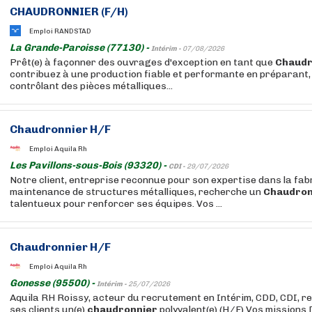
CHAUDRONNIER
(F/H)
Emploi RANDSTAD
La Grande-Paroisse (77130) -
Intérim -
07/08/2026
Prêt(e) à façonner des ouvrages d'exception en tant que
Chaudr
contribuez à une production fiable et performante en préparant,
contrôlant des pièces métalliques...
Chaudronnier
H/F
Emploi Aquila Rh
Les Pavillons-sous-Bois (93320) -
CDI -
29/07/2026
Notre client, entreprise reconnue pour son expertise dans la fabr
maintenance de structures métalliques, recherche un
Chaudron
talentueux pour renforcer ses équipes. Vos ...
Chaudronnier
H/F
Emploi Aquila Rh
Gonesse (95500) -
Intérim -
25/07/2026
Aquila RH Roissy, acteur du recrutement en Intérim, CDD, CDI, re
ses clients un(e)
chaudronnier
polyvalent(e) (H/F) Vos missions 