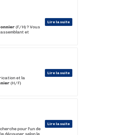
Lire la suite
onnier
(F/H) ? Vous
 assemblant et
Lire la suite
ication et la
nier
(H/F)
Lire la suite
cherche pour l'un de
De découper selon le