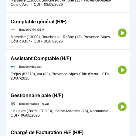
Marseille (13000), Bouches-du-Rhône (13), Provence-Alpes-
Côte d'Azur
-
CDI
-
03/08/2026
Comptable général (H/F)
Emploi CMA-CGM
Marseille (13000), Bouches-du-Rhône (13), Provence-Alpes-
Côte d'Azur
-
CDI
-
30/07/2026
Assistant Comptable (H/F)
Emploi Adsearch
Fréjus (83370), Var (83), Provence-Alpes-Côte d'Azur
-
CDI
-
20/07/2026
Gestionnaire paie (H/F)
Emploi France Travail
Le Havre (76050 CEDEX), Seine-Maritime (76), Normandie
-
CDI
-
06/08/2026
Chargé de Facturation H/F (H/F)