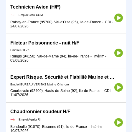
Technicien Avion (H/F)
Emploi CMA-CGM
Roissy-en-France (95700), Val-d'Oise (95), Île-de-France
-
CDI
-
24/07/2026
Fileteur Poissonnerie - nuit H/F
Emploi RTI 75
Rungis (94150), Val-de-Marne (94), Île-de-France
-
Intérim
-
03/08/2026
Expert Risque, Sécurité et Fiabilité Marine et Offshore
Emploi BUREAU VERITAS Marine Offshore
Courbevoie (92400), Hauts-de-Seine (92), Île-de-France
-
CDI
-
11/07/2026
Chaudronnier soudeur H/F
Emploi Aquila Rh
Bondoufle (91070), Essonne (91), Île-de-France
-
Intérim
-
10/07/2026