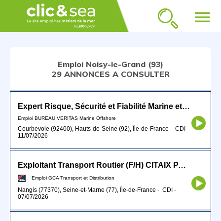
menu
Emploi Noisy-le-Grand (93)
29 ANNONCES A CONSULTER
Expert Risque, Sécurité et Fiabilité Marine et Offshore
Emploi BUREAU VERITAS Marine Offshore
Courbevoie (92400), Hauts-de-Seine (92), Île-de-France
-
CDI
-
11/07/2026
Exploitant Transport Routier (F/H) CITAIX PARIS
Emploi GCA Transport et Distribution
Nangis (77370), Seine-et-Marne (77), Île-de-France
-
CDI
-
07/07/2026