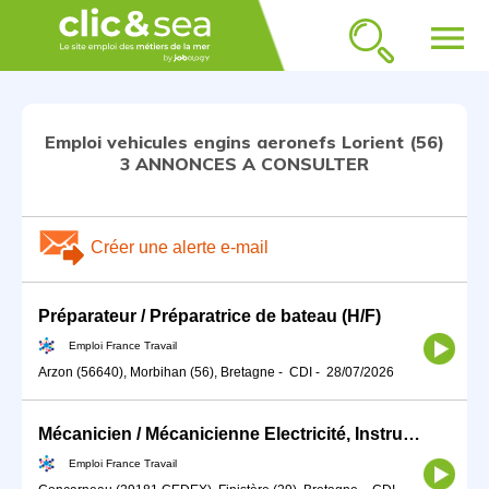
menu
Emploi vehicules engins aeronefs Lorient (56)
3 ANNONCES A CONSULTER
Créer une alerte e-mail
Préparateur / Préparatrice de bateau (H/F)
Emploi France Travail
Arzon (56640), Morbihan (56), Bretagne
-
CDI
-
28/07/2026
Mécanicien / Mécanicienne Electricité, Instrument de bord, Radio (H/F)
Emploi France Travail