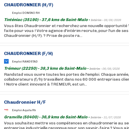
CHAUDRONNIER (H/F)
Emploi DOMINO RH
Tinténiac (35190) - 37,6 kms de Saint-Malo -
Intérim -
08/08/2026
Vous êtes Chaudronnier et recherchez une nouvelle opportunité ?
faite pour vous ! Votre agence d'intérim recrute, pour l'un de ses 
Chaudronnier (H/F). ? Prise de poste ra...
CHAUDRONNIER (F/H)
Emploi RANDSTAD
Trémeur (22250) - 38,3 kms de Saint-Malo -
Intérim -
06/08/2026
Randstad vous ouvre toutes les portes de l'emploi. Chaque année
collaborateurs (f/h) travaillent dans nos 60 000 entreprises cli
! Notre client innovant à TREMEUR, est un...
Chaudronnier H/F
Emploi Aquila Rh
Granville (50400) - 36,9 kms de Saint-Malo -
Intérim -
31/07/2026
Vous souhaitez mettre vos compétences en chaudronnerie au se
entreprise industrielle reconnue pour son savoir-faire ? Vous a