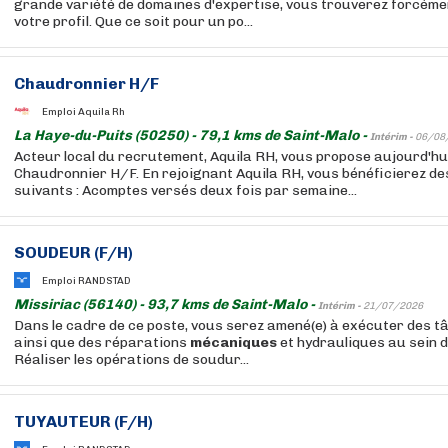
grande variété de domaines d'expertise, vous trouverez forcémen
votre profil. Que ce soit pour un po...
Chaudronnier H/F
Emploi Aquila Rh
La Haye-du-Puits (50250) - 79,1 kms de Saint-Malo -
Intérim -
06/08
Acteur local du recrutement, Aquila RH, vous propose aujourd'hu
Chaudronnier H/F. En rejoignant Aquila RH, vous bénéficierez d
suivants : Acomptes versés deux fois par semaine...
SOUDEUR (F/H)
Emploi RANDSTAD
Missiriac (56140) - 93,7 kms de Saint-Malo -
Intérim -
21/07/2026
Dans le cadre de ce poste, vous serez amené(e) à exécuter des 
ainsi que des réparations
mécaniques
et hydrauliques au sein 
Réaliser les opérations de soudur...
TUYAUTEUR (F/H)