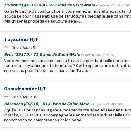
L'Hermitage (35590) - 59,7 kms de Saint-Malo -
Intérim -
01/08/2026
Dans le cadre de vos fonctions, vous serez amené(e) à exécuter 
soudage pour l'assemblage de structures
mécaniques
dans l'in
Maîtriser le procédé de soudure semi-...
Tuyauteur H/F
Emploi Aquila Rh
Bruz (35170) - 71,9 kms de Saint-Malo -
Intérim -
10/07/2026
Vous recherchez une mission en tuyauterie industrielle dans un
technique, dynamique et structuré ? Cette opportunité est faite
recrutons pour l'un de nos clients un Tuyau...
Chaudronnier H/F
Emploi Aquila Rh
Cérences (50510) - 51,6 kms de Saint-Malo -
Intérim -
29/07/2026
Aquila RH Coutances, agence indépendante spécialisée dans le 
intérim, CDD et CDI, accompagne les entreprises industrielles du 
recherches de compétences et les cand...