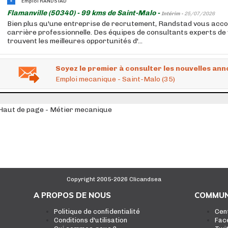
Emploi RANDSTAD
Flamanville (50340) - 99 kms de Saint-Malo -
Intérim -
25/07/2026
Bien plus qu'une entreprise de recrutement, Randstad vous acc
carrière professionnelle. Des équipes de consultants experts de
trouvent les meilleures opportunités d'...
Soyez le premier à consulter les nouvelles ann
Emploi mecanique - Saint-Malo (35)
Haut de page - Métier mecanique
Copyright 2005-2026 Clicandsea
A PROPOS DE NOUS
COMMUN
Politique de confidentialité
Cen
Conditions d'utilisation
Fac