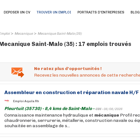
DEPOSER UN CV
TROUVER UN EMPLOI
PORTRAITS D'ENTREPRISES
BLOG
>
>
Emploi
Mecanique
Mecanique Saint-Malo (35)
Mecanique Saint-Malo (35) : 17 emplois trouvés
Ne ratez plus d'opportunités !
Recevez les nouvelles annonces de cette recherche
Assembleur en construction et réparation navale H/F
Emploi Aquila Rh
Pleurtuit (35730) - 8,4 kms de Saint-Malo -
CDI -
08/08/2026
Connaissance maintenance hydraulique et
mécanique
Profil re
chaudronnerie, serrurerie, métallerie, construction navale ou éq
souhaitée en assemblage de s...