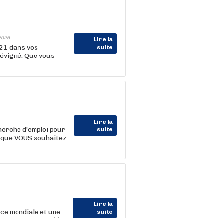
2026
Lire la
21 dans vos
suite
Sévigné. Que vous
Lire la
erche d'emploi pour
suite
ce que VOUS souhaitez
Lire la
ce mondiale et une
suite