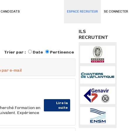
 CANDIDATS
ESPACE RECRUTEUR
SE CONNECTER
ILS
RECRUTENT
Trier par :
Date
Pertinence
 par e-mail
Lire la
cherché Formation en
suite
uivalent. Expérience