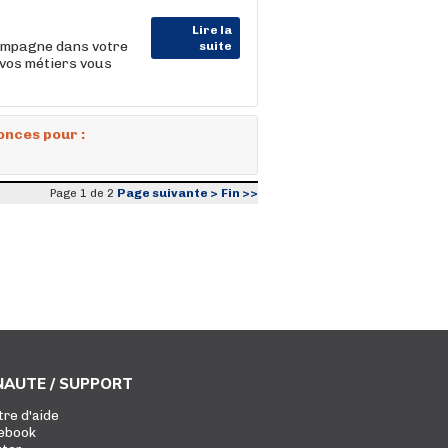
Lire la
ompagne dans votre
suite
 vos métiers vous
onces pour :
Page suivante >
Fin >>
Page 1 de 2
AUTE / SUPPORT
tre d'aide
ebook