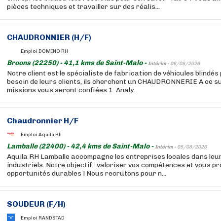
pièces techniques et travailler sur des réalis...
CHAUDRONNIER (H/F)
Emploi DOMINO RH
Broons (22250) - 41,1 kms de Saint-Malo -
Intérim -
06/08/2026
Notre client est le spécialiste de fabrication de véhicules blindé
besoin de leurs clients, ils cherchent un CHAUDRONNERIE A ce su
missions vous seront confiées 1. Analy...
Chaudronnier H/F
Emploi Aquila Rh
Lamballe (22400) - 42,4 kms de Saint-Malo -
Intérim -
05/08/2026
Aquila RH Lamballe accompagne les entreprises locales dans le
industriels. Notre objectif : valoriser vos compétences et vous p
opportunités durables ! Nous recrutons pour n...
SOUDEUR (F/H)
Emploi RANDSTAD