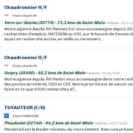
Chaudronnier H/F
Emploi Aquila Rh
Vern-sur-Seiche (35770) - 73,3 kms de Saint-Malo -
Intérim -
25/07/
Notre agence Aquila RH Rennes Est vous accompagne depuis 20
recherches d'emplois, INTERIM ou CDI, sur le bassin de Cesson 
soyez en recherche active, en veille ou reconvers...
Chaudronnier H/F
Emploi Aquila Rh
Guipry (35480) - 92,2 kms de Saint-Malo -
Intérim -
04/08/2026
Notre agence Aquila RH Redon vous accompagne dans votre rech
des postes en intérim, CDD et CDI. Notre priorité est de savoir 
faire et ce que VOUS recherchez af...
TUYAUTEUR (F/H)
Emploi RANDSTAD
Pleudaniel (22740) - 84,2 kms de Saint-Malo -
Intérim -
22/07/2026
Randstad est le leader reconnu du recrutement. Avec une présen