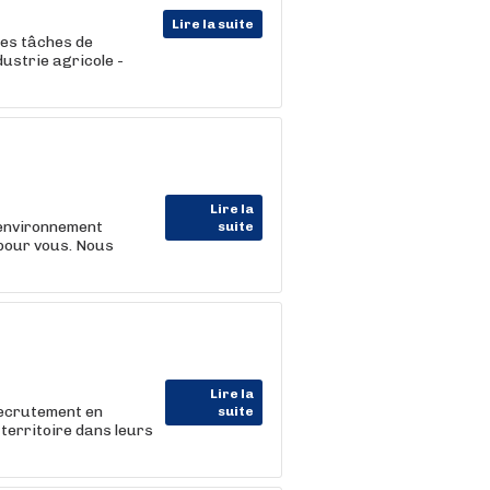
Lire la suite
des tâches de
dustrie agricole -
Lire la
 environnement
suite
 pour vous. Nous
Lire la
recrutement en
suite
territoire dans leurs