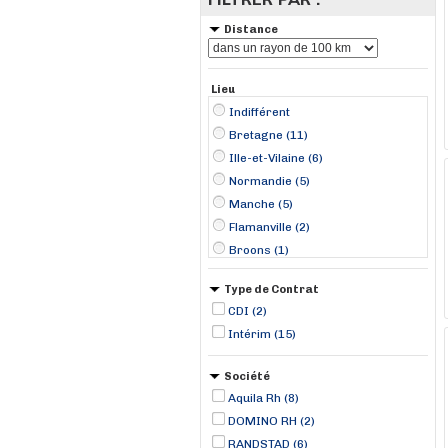
Distance
Lieu
Indifférent
Bretagne (11)
Ille-et-Vilaine (6)
Normandie (5)
Manche (5)
Flamanville (2)
Broons (1)
Bruz (1)
Type de Contrat
Cérences (1)
CDI (2)
Granville (1)
Intérim (15)
Guipry (1)
L'Hermitage (1)
Société
La Haye-du-Puits (1)
Aquila Rh (8)
Lamballe (1)
DOMINO RH (2)
Missiriac (1)
RANDSTAD (6)