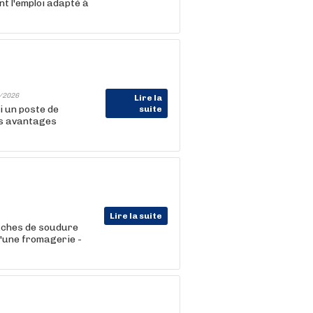
t l'emploi adapté à
/2026
Lire la
i un poste de
suite
es avantages
Lire la suite
tâches de soudure
d'une fromagerie -