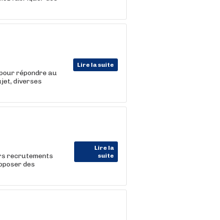
Lire la suite
s pour répondre au
jet, diverses
Lire la
urs recrutements
suite
roposer des