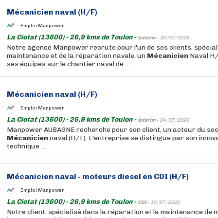
Mécanicien
naval (H/F)
Emploi Manpower
La Ciotat (13600) - 26,9 kms de Toulon -
Intérim -
30/07/2026
Notre agence Manpower recrute pour l'un de ses clients, spéciali
maintenance et de la réparation navale, un
Mécanicien
Naval H/
ses équipes sur le chantier naval de ...
Mécanicien
naval (H/F)
Emploi Manpower
La Ciotat (13600) - 26,9 kms de Toulon -
Intérim -
24/07/2026
Manpower AUBAGNE recherche pour son client, un acteur du sec
Mécanicien
naval (H/F). L'entreprise se distingue par son innov
technique. ...
Mécanicien
naval - moteurs diesel en CDI (H/F)
Emploi Manpower
La Ciotat (13600) - 26,9 kms de Toulon -
CDI -
10/07/2026
Notre client, spécialisé dans la réparation et la maintenance de 