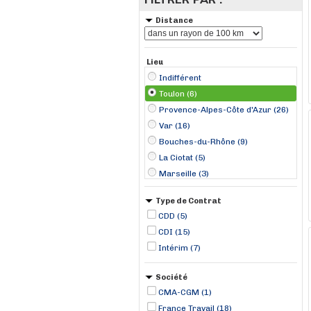
Distance
Lieu
Indifférent
Toulon (6)
Provence-Alpes-Côte d'Azur (26)
Var (16)
Bouches-du-Rhône (9)
La Ciotat (5)
Marseille (3)
Grimaud (2)
Type de Contrat
Le Lavandou (2)
CDD (5)
Bormes-les-Mimosas (1)
CDI (15)
Cogolin (1)
Intérim (7)
Hyères (1)
La Croix-Valmer (1)
Société
La Seyne-sur-Mer (1)
CMA-CGM (1)
France Travail (18)