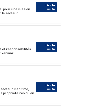
Lire la
l pour une mission
suite
r le secteur
Lire la
 et responsabilités :
suite
et Yanmar
Lire la
secteur maritime,
suite
rs propriétaires ou en