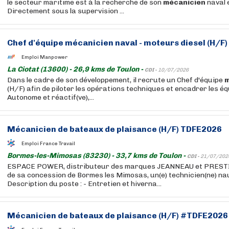
le secteur maritime est à la recherche de son
mécanicien
naval 
Directement sous la supervision ...
Chef d'équipe
mécanicien
naval - moteurs diesel (H/F)
Emploi Manpower
La Ciotat (13600) - 26,9 kms de Toulon -
CDI -
10/07/2026
Dans le cadre de son développement, il recrute un Chef d'équipe
m
(H/F) afin de piloter les opérations techniques et encadrer les éq
Autonome et réactif(ve),...
Mécanicien
de bateaux de plaisance (H/F) TDFE2026
Emploi France Travail
Bormes-les-Mimosas (83230) - 33,7 kms de Toulon -
CDI -
21/07/202
ESPACE POWER, distributeur des marques JEANNEAU et PRESTIG
de sa concession de Bormes les Mimosas, un(e) technicien(ne) nau
Description du poste : - Entretien et hiverna...
Mécanicien
de bateaux de plaisance (H/F) #TDFE2026