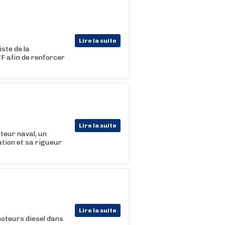
Lire la suite
ste de la
F afin de renforcer
Lire la suite
teur naval, un
ation et sa rigueur
Lire la suite
moteurs diesel dans