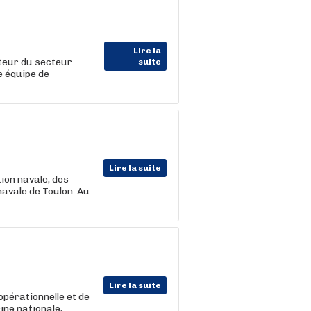
Lire la
teur du secteur
suite
e équipe de
Lire la suite
ion navale, des
avale de Toulon. Au
Lire la suite
opérationnelle et de
ine nationale,