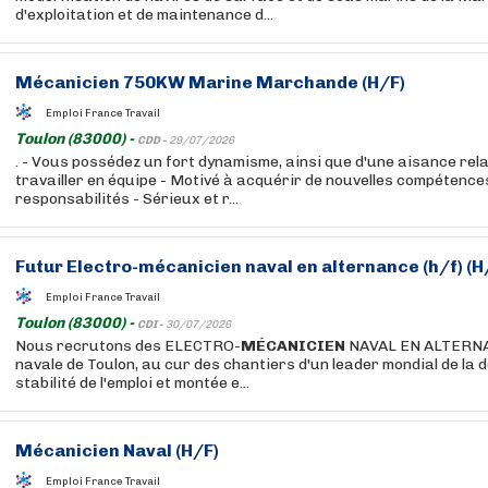
d'exploitation et de maintenance d...
Mécanicien
750KW Marine Marchande (H/F)
Emploi France Travail
Toulon (83000) -
CDD -
29/07/2026
. - Vous possédez un fort dynamisme, ainsi que d'une aisance rela
travailler en équipe - Motivé à acquérir de nouvelles compétences
responsabilités - Sérieux et r...
Futur Electro-
mécanicien
naval en alternance (h/f) (H
Emploi France Travail
Toulon (83000) -
CDI -
30/07/2026
Nous recrutons des ELECTRO-
MÉCANICIEN
NAVAL EN ALTERNAN
navale de Toulon, au cur des chantiers d'un leader mondial de la dé
stabilité de l'emploi et montée e...
Mécanicien
Naval (H/F)
Emploi France Travail