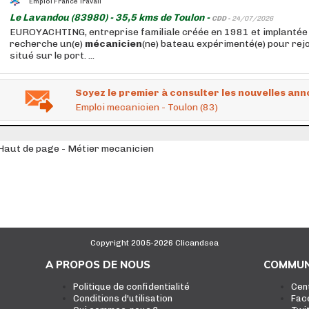
Emploi France Travail
Le Lavandou (83980) - 35,5 kms de Toulon -
CDD -
24/07/2026
EUROYACHTING, entreprise familiale créée en 1981 et implantée
recherche un(e)
mécanicien
(ne) bateau expérimenté(e) pour rejo
situé sur le port. ...
Soyez le premier à consulter les nouvelles ann
Emploi mecanicien - Toulon (83)
Haut de page - Métier mecanicien
Copyright 2005-2026 Clicandsea
A PROPOS DE NOUS
COMMUN
Politique de confidentialité
Cen
Conditions d'utilisation
Fac