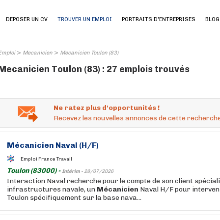
DEPOSER UN CV
TROUVER UN EMPLOI
PORTRAITS D'ENTREPRISES
BLOG
>
>
Emploi
Mecanicien
Mecanicien Toulon (83)
Mecanicien Toulon (83) : 27 emplois trouvés
Ne ratez plus d'opportunités !
Recevez les nouvelles annonces de cette recherche
Mécanicien
Naval (H/F)
Emploi France Travail
Toulon (83000) -
Intérim -
28/07/2026
Interaction Naval recherche pour le compte de son client spéciali
infrastructures navale, un
Mécanicien
Naval H/F pour intervenir
Toulon spécifiquement sur la base nava...