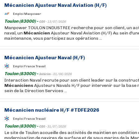
Mécanicien
Ajusteur Naval Aviation (H/F)
Emploi Manpower
Toulon (83000) -
CDI -
13/07/2026
Manpower TOULON INDUSTRIE recherche pour son client, un ac
naval, un
Mécanicien
Ajusteur Naval Aviation (H/F) Au sein d'un
maintenance, vous participez aux opérations ...
Mécanicien
Ajusteur Naval (H/F)
Emploi France Travail
Toulon (83000) -
Intérim -
01/08/2026
Interaction Naval recrute pour son client leader sur la construct
Mécaniciens
Ajusteurs Navals H/F pour intervenir sur la base n
sein de la Direction Services ...
Mécanicien
nucléaire H/F #TDFE2026
Emploi France Travail
Toulon (83000) -
CDI -
31/07/2026
Le site de Toulon accueille des activités de maintien en condition 
modernisation de navires de surface et de sous marins de la Mar