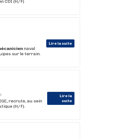
en CDI (H/F)
Lire la suite
écanicien
naval
uipes sur le terrain.
6
Lire la
E, recrute, au sein
suite
tique (H/F).