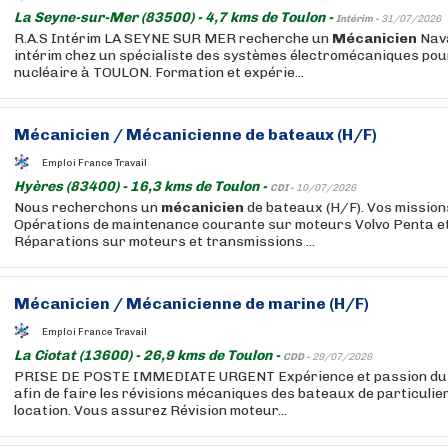
La Seyne-sur-Mer (83500) - 4,7 kms de Toulon -
Intérim -
31/07/2026
R.A.S Intérim LA SEYNE SUR MER recherche un
Mécanicien
Nava
intérim chez un spécialiste des systèmes électromécaniques pou
nucléaire à TOULON. Formation et expérie...
Mécanicien
/
Mécanicienne
de bateaux (H/F)
Emploi France Travail
Hyères (83400) - 16,3 kms de Toulon -
CDI -
10/07/2026
Nous recherchons un
mécanicien
de bateaux (H/F). Vos missions
Opérations de maintenance courante sur moteurs Volvo Penta 
Réparations sur moteurs et transmissions ...
Mécanicien
/
Mécanicienne
de marine (H/F)
Emploi France Travail
La Ciotat (13600) - 26,9 kms de Toulon -
CDD -
29/07/2026
PRISE DE POSTE IMMEDIATE URGENT Expérience et passion du 
afin de faire les révisions mécaniques des bateaux de particulie
location. Vous assurez Révision moteur...