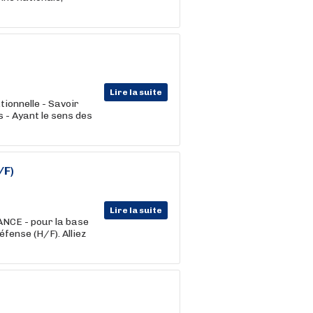
Lire la suite
tionnelle - Savoir
 - Ayant le sens des
/F)
Lire la suite
CE - pour la base
fense (H/F). Alliez