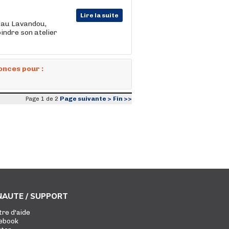
Lire la suite
 au Lavandou,
indre son atelier
onces pour :
Page suivante >
Fin >>
Page 1 de 2
AUTE / SUPPORT
tre d'aide
ebook