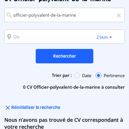
search
close
room
25km
Rechercher
Trier par :
Date
Pertinence
0 CV Officier-polyvalent-de-la-marine à consulter
close
Réinitialiser la recherche
Nous n’avons pas trouvé de CV correspondant à
votre recherche