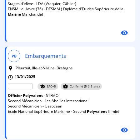
Stages d'élève - LDA (Vraquier, Câblier)
ENSM Le Havre (76) - DESMM ( Diplôme d'Etudes Supérieure de la
Marine
Marchande)
visibility
Embarquements
PB
Pleurtuit, Ille-et-Vilaine, Bretagne
room
13/01/2025
schedule
school
business_center
BAC+5
Confirmé (5 à 9 ans)
Officier
Polyvalent
- STFMO
Second Mécanicien - Les Abeilles International
Second Mécanicien - Gazocéan
Ecole National Supérieure Maritime - Second
Polyvalent
Illimité
visibility