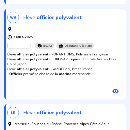
Élève
officier
polyvalent
WH
room
14/07/2025
schedule
school
business_center
BAC+2
Débutant (0 à 1 an)
Élève
officier
polyvalent
- PONANT UMS, Polynésie Française
Élève
officier
polyvalent
- EURONAV, Fujairah Émirats Arabes Unis)
Chiba Japon
Élève
officier
polyvalent
- GAZOCEAN, Brest France
-
Officier
première classe de la
marine
marchande
visibility
Elève
officier
polyvalent
LB
Marseille, Bouches-du-Rhône, Provence-Alpes-Côte d'Azur
room