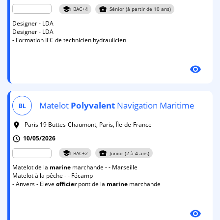
school
business_center
BAC+4
Sénior (à partir de 10 ans)
Designer - LDA
Designer - LDA
- Formation IFC de technicien hydraulicien
visibility
Matelot
Polyvalent
Navigation Maritime
BL
Paris 19 Buttes-Chaumont, Paris, Île-de-France
room
10/05/2026
schedule
school
business_center
BAC+2
Junior (2 à 4 ans)
Matelot de la
marine
marchande - - Marseille
Matelot à la pêche - - Fécamp
- Anvers - Eleve
officier
pont de la
marine
marchande
visibility