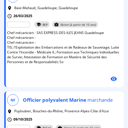
Baie-Mahault, Guadeloupe, Guadeloupe
room
26/03/2025
schedule
school
business_center
BEP
Sénior (à partir de 10 ans)
Chef mécanicien - SAS EXPRESS-DES-ILES JEANS Guadeloupe
Chef mécanicien -
Chef mécanicien -
TIS; l'Exploitation des Embarcations et de Radeaux de Sauvetage; Lutte
Contre l'Incendie - Médicale II.; Formation aux Techniques Individuelles
de Survie; Attestation de Formation en Matière de Sécurité des
Personnes et de Responsabilités So
visibility
Officier
polyvalent
Marine
marchande
NF
Puyloubier, Bouches-du-Rhône, Provence-Alpes-Côte d'Azur
room
09/10/2025
schedule
school
business_center
BAC+5
Sénior (à partir de 10 ans)