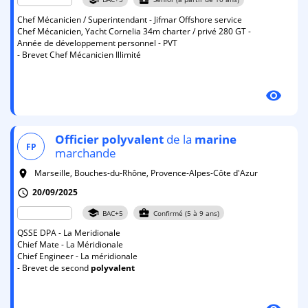
Chef Mécanicien / Superintendant - Jifmar Offshore service
Chef Mécanicien, Yacht Cornelia 34m charter / privé 280 GT -
Année de développement personnel - PVT
- Brevet Chef Mécanicien Illimité
visibility
Officier
polyvalent
de la
marine
FP
marchande
Marseille, Bouches-du-Rhône, Provence-Alpes-Côte d'Azur
room
20/09/2025
schedule
school
business_center
BAC+5
Confirmé (5 à 9 ans)
QSSE DPA - La Meridionale
Chief Mate - La Méridionale
Chief Engineer - La méridionale
- Brevet de second
polyvalent