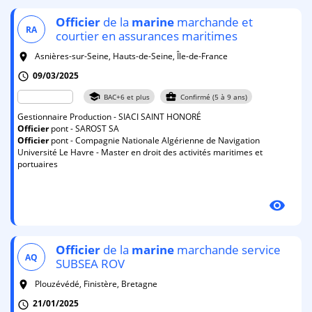
Officier
de la
marine
marchande et
RA
courtier en assurances maritimes
Asnières-sur-Seine, Hauts-de-Seine, Île-de-France
room
09/03/2025
schedule
school
business_center
BAC+6 et plus
Confirmé (5 à 9 ans)
Gestionnaire Production - SIACI SAINT HONORÉ
Officier
pont - SAROST SA
Officier
pont - Compagnie Nationale Algérienne de Navigation
Université Le Havre - Master en droit des activités maritimes et
portuaires
visibility
Officier
de la
marine
marchande service
AQ
SUBSEA ROV
Plouzévédé, Finistère, Bretagne
room
21/01/2025
schedule