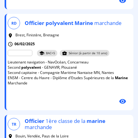
visibility
Officier
polyvalent
Marine
marchande
RD
Brest, Finistère, Bretagne
room
06/02/2025
schedule
school
business_center
BAC+5
Sénior (à partir de 10 ans)
Lieutenant navigation - NavOcéan, Concarneau
Second
polyvalent
- GENAVIR, Plouzané
Second capitaine - Compagnie Maritime Nantaise MN, Nantes
ENSM - Centre du Havre - Diplôme d'Etudes Supérieures de la
Marine
Marchande
visibility
Officier
1ère classe de la
marine
TR
marchande
Bouin, Vendée, Pays de la Loire
room