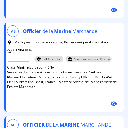
visibility
Officier
de la
Marine
Marchande
MB
Martigues, Bouches-du-Rhône, Provence-Alpes-Côte d'Azur
room
01/06/2026
schedule
school
business_center
BAC+6 et plus
Sénior (à partir de 10 ans)
Class
Marine
Surveyor - RINA
Vessel Performance Analyst - GTT-Ascenzmarorka Yvelines
Marine
Operations Manager/ Terminal Safety Officer - INEOS-4SA
ENSTA Bretagne Brest, France - Mastère Spécialisé, Management de
Projets Maritimes
visibility
OFFICIER
DE LA
MARINE
MARCHANDE
AC