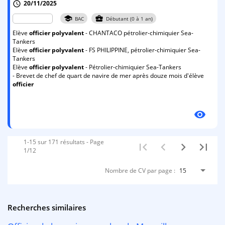
20/11/2025
schedule
school
business_center
BAC
Débutant (0 à 1 an)
Elève
officier
polyvalent
- CHANTACO pétrolier-chimiquier Sea-
Tankers
Elève
officier
polyvalent
- FS PHILIPPINE, pétrolier-chimiquier Sea-
Tankers
Elève
officier
polyvalent
- Pétrolier-chimiquier Sea-Tankers
- Brevet de chef de quart de navire de mer après douze mois d'élève
officier
visibility
1-15 sur 171 résultats - Page
1/12
Nombre de CV par page :
15
Recherches similaires