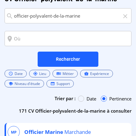
search
close
room
Rechercher
Date
Lieu
Métier
Expérience
schedule
my_location
recent_actors
business_center
Niveau d'étude
Support
school
web
Trier par :
Date
Pertinence
171 CV Officier-polyvalent-de-la-marine à consulter
Officier
Marine
Marchande
MP