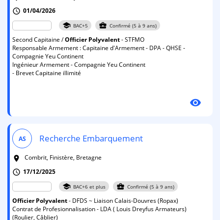
01/04/2026
schedule
school
business_center
BAC+5
Confirmé (5 à 9 ans)
Second Capitaine /
Officier
Polyvalent
- STFMO
Responsable Armement : Capitaine d'Armement - DPA - QHSE -
Compagnie Yeu Continent
Ingénieur Armement - Compagnie Yeu Continent
- Brevet Capitaine illimité
visibility
Recherche Embarquement
AS
Combrit, Finistère, Bretagne
room
17/12/2025
schedule
school
business_center
BAC+6 et plus
Confirmé (5 à 9 ans)
Officier
Polyvalent
- DFDS ~ Liaison Calais-Douvres (Ropax)
Contrat de Profesionnalisation - LDA ( Louis Dreyfus Armateurs)
(Roulier, Câblier)