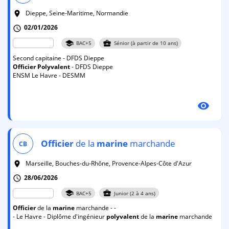
Dieppe, Seine-Maritime, Normandie
room
02/01/2026
schedule
school
business_center
BAC+5
Sénior (à partir de 10 ans)
Second capitaine - DFDS Dieppe
Officier
Polyvalent
- DFDS Dieppe
ENSM Le Havre - DESMM
visibility
Officier
de la
marine
marchande
CB
Marseille, Bouches-du-Rhône, Provence-Alpes-Côte d'Azur
room
28/06/2026
schedule
school
business_center
BAC+5
Junior (2 à 4 ans)
Officier
de la
marine
marchande - -
- Le Havre - Diplôme d'ingénieur
polyvalent
de la
marine
marchande