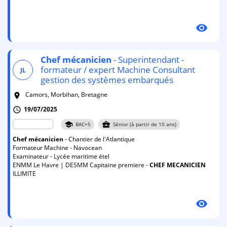
visibility
Chef
mécanicien
- Superintendant -
formateur / expert Machine Consultant
JL
gestion des systèmes embarqués
Camors, Morbihan, Bretagne
room
19/07/2025
schedule
school
business_center
BAC+5
Sénior (à partir de 10 ans)
Chef
mécanicien
- Chantier de l'Atlantique
Formateur Machine - Navocean
Examinateur - Lycée maritime étel
ENMM Le Havre | DESMM Capitaine premiere -
CHEF
MECANICIEN
ILLIMITE
visibility