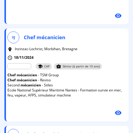
visibility
Chef
mécanicien
YJ
Inzinzac-Lochrist, Morbihan, Bretagne
room
18/11/2024
schedule
school
business_center
CAP
Sénior (à partir de 10 ans)
Chef
mécanicien
- TSM Group
Chef
mécanicien
- Reviso
Second
mécanicien
- Stiles
Ecole National Supérieur Maritime Nantes - Formation survie en mer,
feu, vapeur, AFPS, simulateur machine
visibility