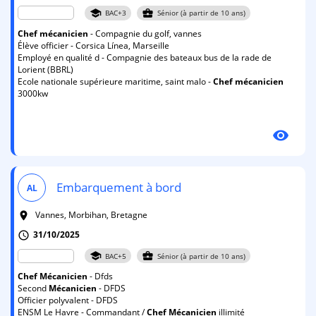
school
business_center
BAC+3
Sénior (à partir de 10 ans)
Chef
mécanicien
- Compagnie du golf, vannes
Élève officier - Corsica Línea, Marseille
Employé en qualité d - Compagnie des bateaux bus de la rade de
Lorient (BBRL)
Ecole nationale supérieure maritime, saint malo -
Chef
mécanicien
3000kw
visibility
Embarquement à bord
AL
Vannes, Morbihan, Bretagne
room
31/10/2025
schedule
school
business_center
BAC+5
Sénior (à partir de 10 ans)
Chef
Mécanicien
- Dfds
Second
Mécanicien
- DFDS
Officier polyvalent - DFDS
ENSM Le Havre - Commandant /
Chef
Mécanicien
illimité