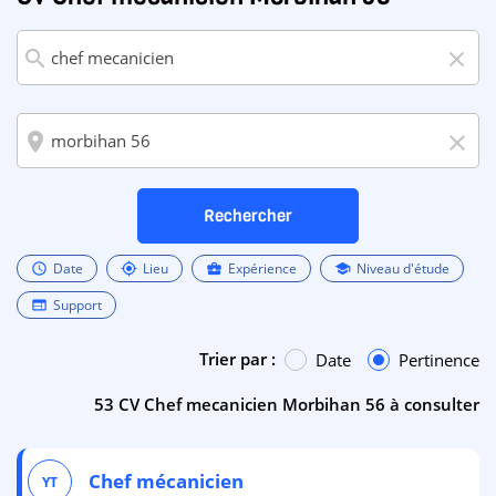
search
close
room
close
Rechercher
Date
Lieu
Expérience
Niveau d'étude
schedule
my_location
business_center
school
Support
web
Trier par :
Date
Pertinence
53 CV Chef mecanicien Morbihan 56 à consulter
Chef
mécanicien
YT