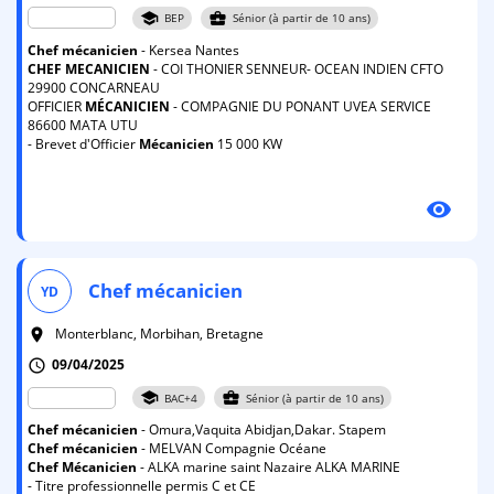
school
business_center
BEP
Sénior (à partir de 10 ans)
Chef
mécanicien
- Kersea Nantes
CHEF
MECANICIEN
- COI THONIER SENNEUR- OCEAN INDIEN CFTO
29900 CONCARNEAU
OFFICIER
MÉCANICIEN
- COMPAGNIE DU PONANT UVEA SERVICE
86600 MATA UTU
- Brevet d'Officier
Mécanicien
15 000 KW
visibility
Chef
mécanicien
YD
Monterblanc, Morbihan, Bretagne
room
09/04/2025
schedule
school
business_center
BAC+4
Sénior (à partir de 10 ans)
Chef
mécanicien
- Omura,Vaquita Abidjan,Dakar. Stapem
Chef
mécanicien
- MELVAN Compagnie Océane
Chef
Mécanicien
- ALKA marine saint Nazaire ALKA MARINE
- Titre professionnelle permis C et CE