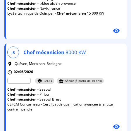
Chef
mécanicien
- Ixblue aix en provence
Chef
mécanicien
- Navix france
Lycée technique de Quimper -
Chef
mécanicien
15 000 KW
visibility
Chef
mécanicien
8000 KW
JR
Quéven, Morbihan, Bretagne
room
02/06/2026
schedule
school
business_center
BAC+4
Sénior (à partir de 10 ans)
Chef
mécanicien
- Seaowl
Chef
mécanicien
- Piriou
Chef
mécanicien
- Seaowl Brest
CEFCM Concarneau - Certificat de qualification avancée à la lutte
contre incendie
visibility