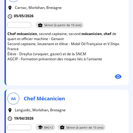
Carnac, Morbihan, Bretagne
room
05/05/2026
schedule
business_center
Sénior (à partir de 10 ans)
Chef
mécanicien
, second capitaine, second
mécanicien
,
chef
de
quart et officier machine - Genavir
Second capitaine, lieutenant et élève - Mobil Oil Française et V.Ships
France
Élève - Dreyfus (vraquier, gazier) et de la SNCM
AGCIP - Formation prévention des risques liés à l'amiante
visibility
Chef
Mécanicien
AA
Languidic, Morbihan, Bretagne
room
19/04/2026
schedule
school
business_center
BAC+2
Sénior (à partir de 10 ans)