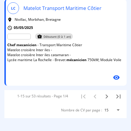
Matelot Transport Maritime Côtier
LC
Nivillac, Morbihan, Bretagne
room
05/05/2025
schedule
business_center
Débutant (0 à 1 an)
Chef
mecanicien
- Transport Maritime Côtier
Matelot croisière Inter iles -
Matelot croisière Inter iles catamaran -
Lycée maritime La Rochelle - Brevet
mécanicien
750kW; Module Voile
visibility
1-15 sur 53 résultats - Page 1/4
Nombre de CV par page :
15