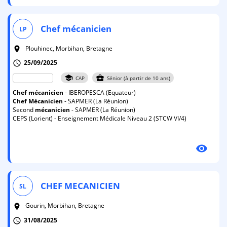
Chef
mécanicien
LP
Plouhinec, Morbihan, Bretagne
room
25/09/2025
schedule
school
business_center
CAP
Sénior (à partir de 10 ans)
Chef
mécanicien
- IBEROPESCA (Equateur)
Chef
Mécanicien
- SAPMER (La Réunion)
Second
mécanicien
- SAPMER (La Réunion)
CEPS (Lorient) - Enseignement Médicale Niveau 2 (STCW VI/4)
visibility
CHEF
MECANICIEN
SL
Gourin, Morbihan, Bretagne
room
31/08/2025
schedule