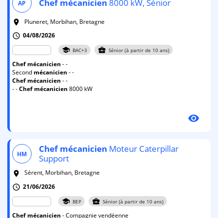
Chef
mécanicien
8000 kW, Sénior
AP
Pluneret, Morbihan, Bretagne
room
04/08/2026
schedule
school
business_center
BAC+3
Sénior (à partir de 10 ans)
Chef
mécanicien
- -
Second
mécanicien
- -
Chef
mécanicien
- -
- -
Chef
mécanicien
8000 kW
visibility
Chef
mécanicien
Moteur Caterpillar
HM
Support
Sérent, Morbihan, Bretagne
room
21/06/2026
schedule
school
business_center
BEP
Sénior (à partir de 10 ans)
Chef
mécanicien
- Compagnie vendéenne