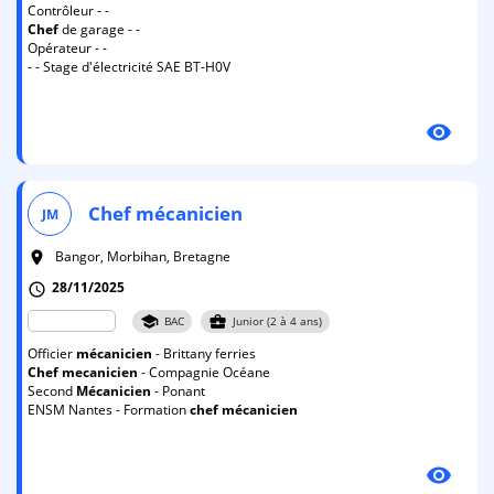
Contrôleur - -
Chef
de garage - -
Opérateur - -
- - Stage d'électricité SAE BT-H0V
visibility
Chef
mécanicien
JM
Bangor, Morbihan, Bretagne
room
28/11/2025
schedule
school
business_center
BAC
Junior (2 à 4 ans)
Officier
mécanicien
- Brittany ferries
Chef
mecanicien
- Compagnie Océane
Second
Mécanicien
- Ponant
ENSM Nantes - Formation
chef
mécanicien
visibility