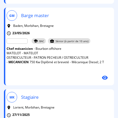
Barge master
GM
Baden, Morbihan, Bretagne
room
23/05/2026
schedule
school
business_center
BAC
Sénior (à partir de 10 ans)
Chef
mécanicien
- Bourbon offshore
MATELOT - MATELOT
OSTREICULTEUR - PATRON PECHEUR / OSTREICULTEUR
-
MECANICIEN
750 Kw Diplômé et breveté - Mécanique Diesel; 2 T
visibility
Stagiaire
MK
Lorient, Morbihan, Bretagne
room
27/11/2025
schedule