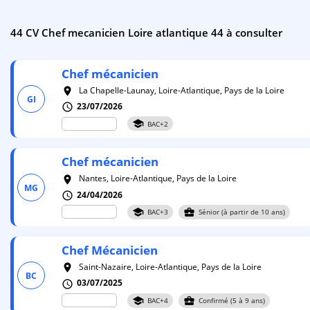
44 CV Chef mecanicien Loire atlantique 44 à consulter
Chef
mécanicien
La Chapelle-Launay, Loire-Atlantique, Pays de la Loire
room
GI
23/07/2026
schedule
school
BAC+2
Chef
mécanicien
Nantes, Loire-Atlantique, Pays de la Loire
room
MG
24/04/2026
schedule
school
business_center
BAC+3
Sénior (à partir de 10 ans)
Chef
Mécanicien
Saint-Nazaire, Loire-Atlantique, Pays de la Loire
room
BC
03/07/2025
schedule
school
business_center
BAC+4
Confirmé (5 à 9 ans)