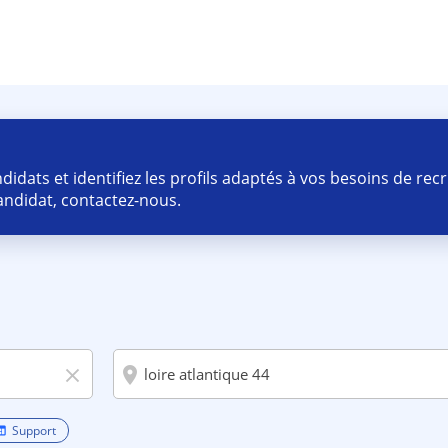
idats et identifiez les profils adaptés à vos besoins de re
ndidat, contactez-nous.
room
close
Support
eb