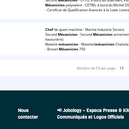
Second
Mécanicien
- CFTO, à bord du Guériden, tho
Mécanicien
polyvalent - CETRA, à bord du Michel DS
- Certificat de Qualification Avancée à la Lutte contre
Chef
de quart machine - Marine Industrie Service
Second
Mécanicien
- Second
Mécanicien
armement 
hauturière)
Matelot
mécanicien
- Matelot/
mécanicien
Chalutie
- Brevet
Mécanicien
750
Nombre de CV par page :
15
Nous
📢 Jobology – Espace Presse & Kit
contacter
Communiqués et Logos Officiels