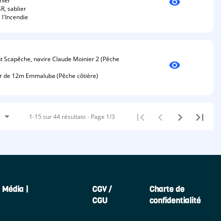
visibility
nier
R, sablier
 l'Incendie
Scapêche, navire Claude Moinier 2 (Pêche
visibility
r de 12m Emmaluba (Pêche côtière)
1-15 sur 44 résultats - Page 1/3
 Média |
CGV /
Charte de
CGU
confidentialité