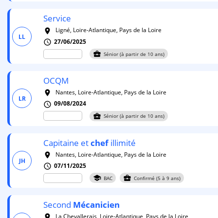
Service
Ligné, Loire-Atlantique, Pays de la Loire
room
LL
27/06/2025
schedule
business_center
Sénior (à partir de 10 ans)
OCQM
Nantes, Loire-Atlantique, Pays de la Loire
room
LR
09/08/2024
schedule
business_center
Sénior (à partir de 10 ans)
Capitaine et
chef
illimité
Nantes, Loire-Atlantique, Pays de la Loire
room
JH
07/11/2025
schedule
school
business_center
BAC
Confirmé (5 à 9 ans)
Second
Mécanicien
La Chevallerais, Loire-Atlantique, Pays de la Loire
room