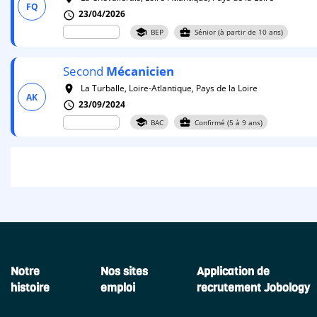
FQ
23/04/2026
schedule
school
business_center
BEP
Sénior (à partir de 10 ans)
Second
Mécanicien
La Turballe, Loire-Atlantique, Pays de la Loire
room
AK
23/09/2024
schedule
school
business_center
BAC
Confirmé (5 à 9 ans)
Notre
Nos sites
Application de
histoire
emploi
recrutement Jobology