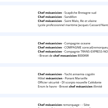
Chef
mécanicien
- Scapêche Bretagne sud
Chef
mécanicien
- Sandillon
Chef
mécanicien
- Saint Malo, Ille et vilaine
Lycée professionnel maritime Jacques Cassard Nante
Chef
mécanicien
- Compagnie oceane
Chef
mécanicien
- COMPAGNIE sorecal(remorqueurs
Chef
mécanicien
- Compagnie TRANS-EXPRESS-N
- Brevet de
chef
mecanicien
8000KW
Chef
mécanicien
- Yacht annamia cogolin
Hôtel
mécanicien
- Ponant Marseille
Officier sécurité - Dl scorpio nouvelle Calédonie
Ensm le havre - Brevet
chef
mécanicien
illimité
Chef
mécanicien
remorquage - - Sète