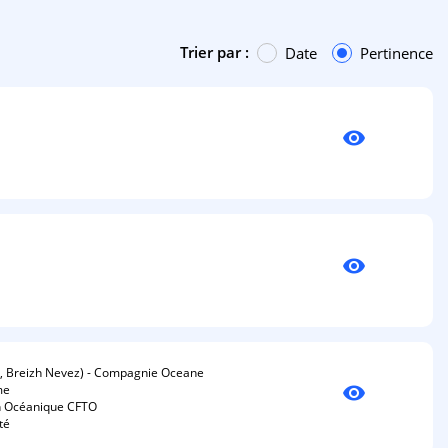
Trier par :
Date
Pertinence
visibility
visibility
DG, Breizh Nevez) - Compagnie Oceane
visibility
me
n Océanique CFTO
ité