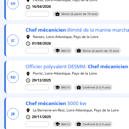
room
SH
16/04/2026
schedule
business_center
Sénior (à partir de 10 ans)
Chef
mécanicien
illimité de la marine march
Nantes, Loire-Atlantique, Pays de la Loire
room
JC
01/08/2026
schedule
school
business_center
BAC+5
Sénior (à partir de 10 ans)
Officier polyvalent DESMM.
Chef
mécanicien
Pornic, Loire-Atlantique, Pays de la Loire
room
RD
29/12/2025
schedule
school
business_center
BAC+5
Confirmé (5 à 9 ans)
Chef
mécanicien
3000 kw
La Bernerie-en-Retz, Loire-Atlantique, Pays de la Loire
room
JB
29/11/2025
schedule
school
business_center
BAC+2
Confirmé (5 à 9 ans)