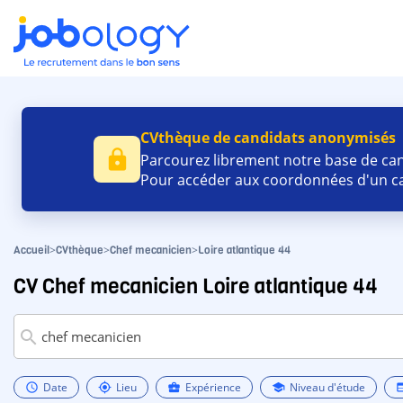
CVthèque de candidats anonymisés
lock
Parcourez librement notre base de cand
Pour accéder aux coordonnées d'un ca
>
>
>
Accueil
CVthèque
Chef mecanicien
Loire atlantique 44
CV Chef mecanicien Loire atlantique 44
search
Date
Lieu
Expérience
Niveau d'étude
schedule
my_location
business_center
school
w