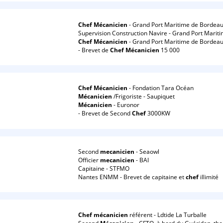
Chef
Mécanicien
- Grand Port Maritime de Bordea
Supervision Construction Navire - Grand Port Mari
Chef
Mécanicien
- Grand Port Maritime de Bordea
- Brevet de
Chef
Mécanicien
15 000
Chef
Mécanicien
- Fondation Tara Océan
Mécanicien
/Frigoriste - Saupiquet
Mécanicien
- Euronor
- Brevet de Second
Chef
3000KW
Second
mecanicien
- Seaowl
Officier
mecanicien
- BAI
Capitaine - STFMO
Nantes ENMM - Brevet de capitaine et
chef
illimité
Chef
mécanicien
référent - Ldtide La Turballe