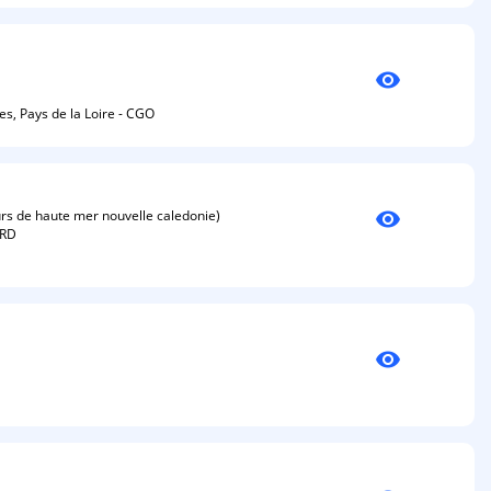
visibility
s, Pays de la Loire - CGO
visibility
 de haute mer nouvelle caledonie)
ORD
visibility