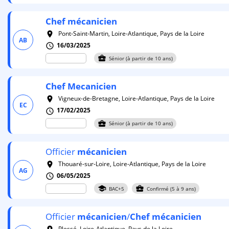
Chef
mécanicien
Pont-Saint-Martin, Loire-Atlantique, Pays de la Loire
room
AB
16/03/2025
schedule
business_center
Sénior (à partir de 10 ans)
Chef
Mecanicien
Vigneux-de-Bretagne, Loire-Atlantique, Pays de la Loire
room
EC
17/02/2025
schedule
business_center
Sénior (à partir de 10 ans)
Officier
mécanicien
Thouaré-sur-Loire, Loire-Atlantique, Pays de la Loire
room
AG
06/05/2025
schedule
school
business_center
BAC+5
Confirmé (5 à 9 ans)
Officier
mécanicien
/
Chef
mécanicien
Plessé, Loire-Atlantique, Pays de la Loire