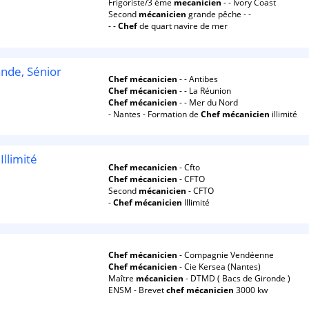
Frigoriste/3 ème
mecanicien
- - Ivory Coast
Second
mécanicien
grande pêche - -
- -
Chef
de quart navire de mer
ande, Sénior
Chef
mécanicien
- - Antibes
Chef
mécanicien
- - La Réunion
Chef
mécanicien
- - Mer du Nord
- Nantes - Formation de
Chef
mécanicien
illimité
Illimité
Chef
mecanicien
- Cfto
Chef
mécanicien
- CFTO
Second
mécanicien
- CFTO
-
Chef
mécanicien
Illimité
Chef
mécanicien
- Compagnie Vendéenne
Chef
mécanicien
- Cie Kersea (Nantes)
Maître
mécanicien
- DTMD ( Bacs de Gironde )
ENSM - Brevet
chef
mécanicien
3000 kw