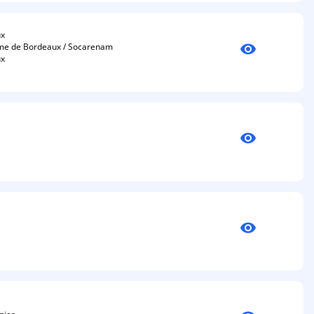
ux
visibility
time de Bordeaux / Socarenam
ux
visibility
visibility