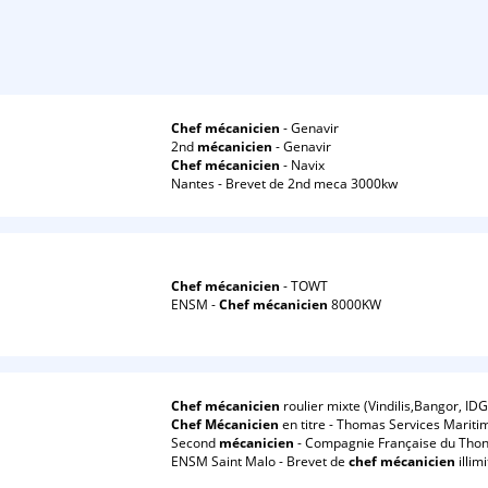
Chef
mécanicien
- Genavir
2nd
mécanicien
- Genavir
Chef
mécanicien
- Navix
Nantes - Brevet de 2nd meca 3000kw
Chef
mécanicien
- TOWT
ENSM -
Chef
mécanicien
8000KW
Chef
mécanicien
roulier mixte (Vindilis,Bangor, I
Chef
Mécanicien
en titre - Thomas Services Mariti
Second
mécanicien
- Compagnie Française du Tho
ENSM Saint Malo - Brevet de
chef
mécanicien
illim