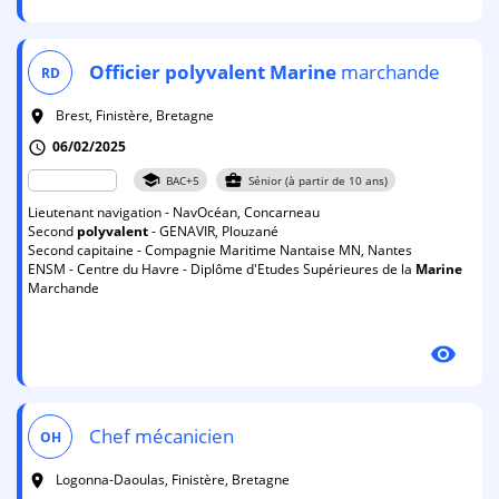
Officier
polyvalent
Marine
marchande
RD
Brest, Finistère, Bretagne
room
06/02/2025
schedule
school
business_center
BAC+5
Sénior (à partir de 10 ans)
Lieutenant navigation - NavOcéan, Concarneau
Second
polyvalent
- GENAVIR, Plouzané
Second capitaine - Compagnie Maritime Nantaise MN, Nantes
ENSM - Centre du Havre - Diplôme d'Etudes Supérieures de la
Marine
Marchande
visibility
Chef mécanicien
OH
Logonna-Daoulas, Finistère, Bretagne
room