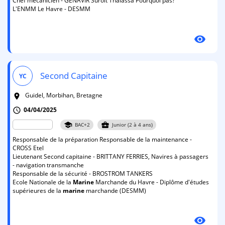
Chef mécanicien - GENAVIR Suroit Thalassa Pourquoi pas?
L'ENMM Le Havre - DESMM
visibility
Second Capitaine
YC
Guidel, Morbihan, Bretagne
room
04/04/2025
schedule
school
business_center
BAC+2
Junior (2 à 4 ans)
Responsable de la préparation Responsable de la maintenance -
CROSS Etel
Lieutenant Second capitaine - BRITTANY FERRIES, Navires à passagers
- navigation transmanche
Responsable de la sécurité - BROSTROM TANKERS
Ecole Nationale de la
Marine
Marchande du Havre - Diplôme d'études
supérieures de la
marine
marchande (DESMM)
visibility