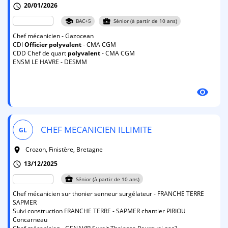
20/01/2026
schedule
school
business_center
BAC+5
Sénior (à partir de 10 ans)
Chef mécanicien - Gazocean
CDI
Officier
polyvalent
- CMA CGM
CDD Chef de quart
polyvalent
- CMA CGM
ENSM LE HAVRE - DESMM
visibility
CHEF MECANICIEN ILLIMITE
GL
Crozon, Finistère, Bretagne
room
13/12/2025
schedule
business_center
Sénior (à partir de 10 ans)
Chef mécanicien sur thonier senneur surgélateur - FRANCHE TERRE
SAPMER
Suivi construction FRANCHE TERRE - SAPMER chantier PIRIOU
Concarneau