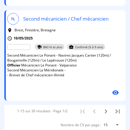
Second mécanicien / Chef mécanicien
TL
Brest, Finistère, Bretagne
room
10/05/2025
schedule
school
business_center
BAC+6 et plus
Confirmé (5 à 9 ans)
Second Mécanicien Le Ponant - Navires Jacques Cartier (120m) /
Bougainville (120m) / Le Lapérouse (120m)
Officier
Mécanicien Le Ponant - Valparaiso
Second Mécanicien La Méridionale -
- Brevet de Chef mécanicien illimité
visibility
1-15 sur 30 résultats - Page 1/2
Nombre de CV par page :
15