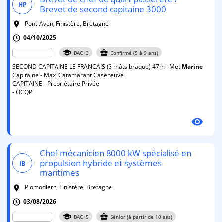
HP
Brevet de second capitaine 3000
Pont-Aven, Finistère, Bretagne
room
04/10/2025
schedule
school
business_center
BAC+3
Confirmé (5 à 9 ans)
SECOND CAPITAINE LE FRANCAIS (3 mâts braque) 47m - Met
Marine
Capitaine - Maxi Catamarant Caseneuve
CAPITAINE - Propriétaire Privée
- OCQP
visibility
Chef mécanicien 8000 kW spécialisé en
propulsion hybride et systèmes
JB
maritimes
Plomodiern, Finistère, Bretagne
room
03/08/2026
schedule
school
business_center
BAC+5
Sénior (à partir de 10 ans)