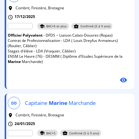
Combrit, Finistère, Bretagne
room
17/12/2025
schedule
school
business_center
BAC+6 et plus
Confirmé (5 à 9 ans)
Officier
Polyvalent
- DFDS ~ Liaison Calais-Douvres (Ropax)
Contrat de Profesionnalisation - LDA ( Louis Dreyfus Armateurs)
(Roulier, Câblier)
Stages d'élève - LDA (Vraquier, Câblier)
ENSM Le Havre (76) - DESMM ( Diplôme d'Etudes Supérieure de la
Marine
Marchande)
visibility
Capitaine
Marine
Marchande
DD
Combrit, Finistère, Bretagne
room
24/01/2025
schedule
school
business_center
BAC+5
Confirmé (5 à 9 ans)