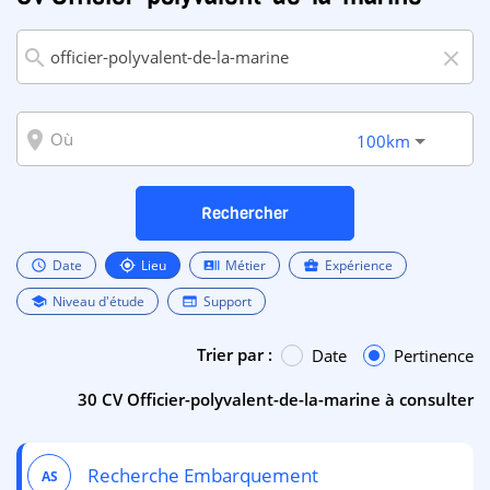
search
close
room
100km
Rechercher
Date
Lieu
Métier
Expérience
schedule
my_location
recent_actors
business_center
Niveau d'étude
Support
school
web
Trier par :
Date
Pertinence
30 CV Officier-polyvalent-de-la-marine à consulter
Recherche Embarquement
AS