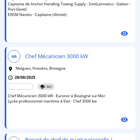
Capitaine de Anchor Handling Towing Supply - SmitLamnalco - Gabon -
Port-Gentil
ENSM Nantes - Capitaine (illimité)
visibility
Chef Mécanicien 3000 kW
AA
Melgven, Finistère, Bretagne
room
28/08/2025
schedule
school
BAC
Chef Mécanicien 3000 kW - Euronor à Boulogne sur Mer
Lycée professionnel maritime à Etel - Chef 3000 kw
visibility
Brevet de chef de quart passerelle /