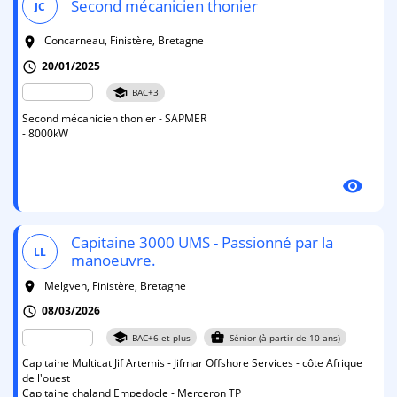
Second mécanicien thonier
JC
Concarneau, Finistère, Bretagne
room
20/01/2025
schedule
school
BAC+3
Second mécanicien thonier - SAPMER
- 8000kW
visibility
Capitaine 3000 UMS - Passionné par la
LL
manoeuvre.
Melgven, Finistère, Bretagne
room
08/03/2026
schedule
school
business_center
BAC+6 et plus
Sénior (à partir de 10 ans)
Capitaine Multicat Jif Artemis - Jifmar Offshore Services - côte Afrique
de l'ouest
Capitaine chaland Empedocle - Merceron TP