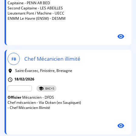
Capitaine - PENN AR BED
Second Capitaine - LES ABEILLES
Lieutenant Pont / Machine - UECC
ENMM Le Havre (ENSM) - DESMM
visibility
Chef Mécanicien illimité
FB
Saint-Évarzec, Finistère, Bretagne
room
18/02/2026
schedule
school
BAC+5
Officier
Mécanicien - DFDS
Chef mécanicien - Via Océan (ex Saupiquet)
- Chef Mécanicien Illimité
visibility