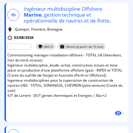
Ingénieur multidiscipline Offshore
Marine
, gestion technique et
YD
opérationnelle de navires et de flotte,
Quimper, Finistère, Bretagne
room
03/08/2026
schedule
school
business_center
BAC+5
Sénior (à partir de 10 ans)
Commissioning manager installation offshore - TOTAL UK (Aberdeen,
mer du nord, ecosse)
Ingénieur multidiscipline, étude, achat, construction, essais et mise
place en production d'une plateforme offshore (gas) - INPEX et TOTAL
(Coree du sud (Ile de Geoje) et Australie (Perth et Offshore))
Ingenieur multidisciplines pour la supervision de construction de
navires LNG - TOTAL, SONANGOL, CHEVRON (joint venture) (Corée du
sud.)
IUT de Lorient - DUT genies thermiques et Energies | Bac+2
visibility