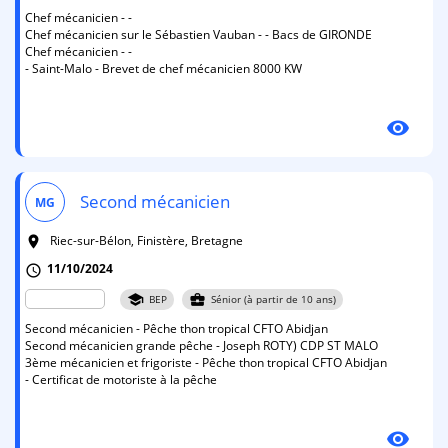
Chef mécanicien - -
Chef mécanicien sur le Sébastien Vauban - - Bacs de GIRONDE
Chef mécanicien - -
- Saint-Malo - Brevet de chef mécanicien 8000 KW
visibility
Second mécanicien
MG
Riec-sur-Bélon, Finistère, Bretagne
room
11/10/2024
schedule
school
business_center
BEP
Sénior (à partir de 10 ans)
Second mécanicien - Pêche thon tropical CFTO Abidjan
Second mécanicien grande pêche - Joseph ROTY) CDP ST MALO
3ème mécanicien et frigoriste - Pêche thon tropical CFTO Abidjan
- Certificat de motoriste à la pêche
visibility