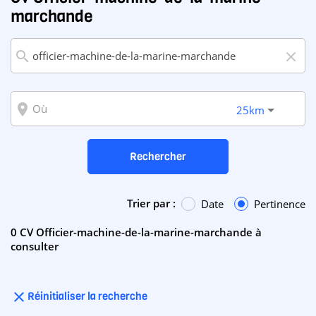
marchande
search
close
room
25km
Rechercher
Trier par :
Date
Pertinence
0 CV Officier-machine-de-la-marine-marchande à
consulter
close
Réinitialiser la recherche