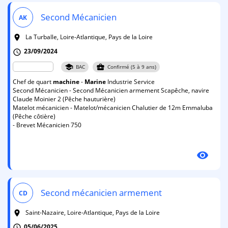
Second Mécanicien
AK
La Turballe, Loire-Atlantique, Pays de la Loire
room
23/09/2024
schedule
school
business_center
BAC
Confirmé (5 à 9 ans)
Chef de quart
machine
-
Marine
Industrie Service
Second Mécanicien - Second Mécanicien armement Scapêche, navire
Claude Moinier 2 (Pêche hauturière)
Matelot mécanicien - Matelot/mécanicien Chalutier de 12m Emmaluba
(Pêche côtière)
- Brevet Mécanicien 750
visibility
Second mécanicien armement
CD
Saint-Nazaire, Loire-Atlantique, Pays de la Loire
room
05/06/2025
schedule