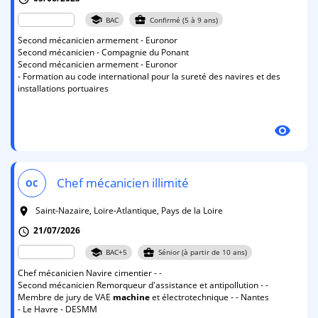
school
business_center
BAC
Confirmé (5 à 9 ans)
Second mécanicien armement - Euronor
Second mécanicien - Compagnie du Ponant
Second mécanicien armement - Euronor
- Formation au code international pour la sureté des navires et des
installations portuaires
visibility
Chef mécanicien illimité
OC
Saint-Nazaire, Loire-Atlantique, Pays de la Loire
room
21/07/2026
schedule
school
business_center
BAC+5
Sénior (à partir de 10 ans)
Chef mécanicien Navire cimentier - -
Second mécanicien Remorqueur d'assistance et antipollution - -
Membre de jury de VAE
machine
et électrotechnique - - Nantes
- Le Havre - DESMM