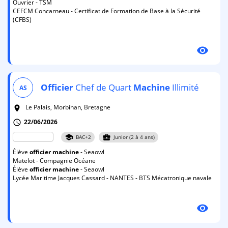
Ouvrier - TSM
CEFCM Concarneau - Certificat de Formation de Base à la Sécurité
(CFBS)
visibility
Officier
Chef de Quart
Machine
Illimité
AS
Le Palais, Morbihan, Bretagne
room
22/06/2026
schedule
school
business_center
BAC+2
Junior (2 à 4 ans)
Élève
officier
machine
- Seaowl
Matelot - Compagnie Océane
Élève
officier
machine
- Seaowl
Lycée Maritime Jacques Cassard - NANTES - BTS Mécatronique navale
visibility