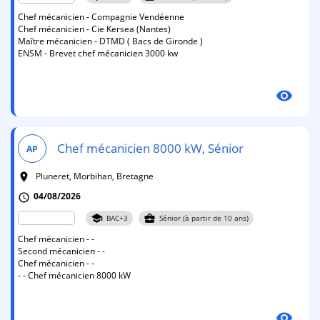
Chef mécanicien - Compagnie Vendéenne
Chef mécanicien - Cie Kersea (Nantes)
Maître mécanicien - DTMD ( Bacs de Gironde )
ENSM - Brevet chef mécanicien 3000 kw
visibility
Chef mécanicien 8000 kW, Sénior
AP
Pluneret, Morbihan, Bretagne
room
04/08/2026
schedule
school
business_center
BAC+3
Sénior (à partir de 10 ans)
Chef mécanicien - -
Second mécanicien - -
Chef mécanicien - -
- - Chef mécanicien 8000 kW
visibility