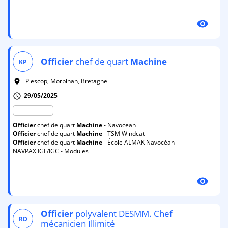
visibility
Officier
chef de quart
Machine
KP
Plescop, Morbihan, Bretagne
room
29/05/2025
schedule
Officier
chef de quart
Machine
- Navocean
Officier
chef de quart
Machine
- TSM Windcat
Officier
chef de quart
Machine
- École ALMAK Navocéan
NAVPAX IGF/IGC - Modules
visibility
Officier
polyvalent DESMM. Chef
RD
mécanicien Illimité