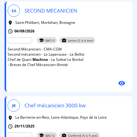
SECOND MECANICIEN
EA
Saint-Philibert, Morbihan, Bretagne
room
06/08/2026
schedule
school
business_center
BAC+3
Junior (2 à 4 ans)
Second Mécanicien - CMA-CGM
Second mécanicien - Le Laperouse - Le Bellot
Chef de Quart
Machine
- Le Soléal Le Boréal
- Brevet de Chef Mécanicien illimité
visibility
Chef mécanicien 3000 kw
JB
La Bernerie-en-Retz, Loire-Atlantique, Pays de la Loire
room
29/11/2025
schedule
school
business_center
BAC+2
Confirmé (5 à 9 ans)