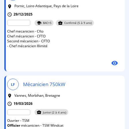
Pornic, Loire-Atlantique, Pays de la Loire
room
29/12/2025
schedule
school
business_center
BAC+5
Confirmé (5 à 9 ans)
Chef mecanicien - Cfto
Chef mécanicien - CFTO
Second mécanicien - CFTO
- Chef mécanicien Illimité
visibility
Mécanicien 750kW
LF
Vannes, Morbihan, Bretagne
room
19/03/2026
schedule
business_center
Junior (2 à 4 ans)
Ouvrier - TSM
Officier
mécanicien - TSM Windcat