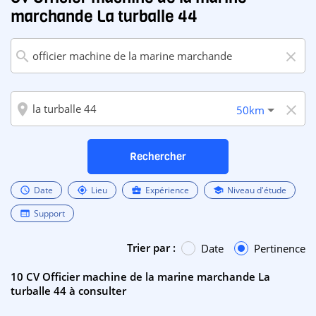
marchande La turballe 44
search
close
room
close
50km
Rechercher
Date
Lieu
Expérience
Niveau d'étude
schedule
my_location
business_center
school
Support
web
Trier par :
Date
Pertinence
10 CV Officier machine de la marine marchande La
turballe 44 à consulter