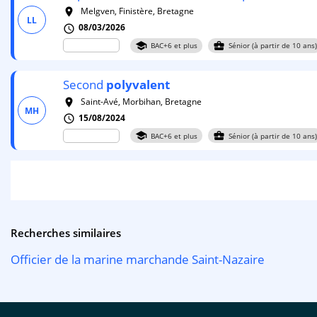
Melgven, Finistère, Bretagne
room
LL
08/03/2026
schedule
school
business_center
BAC+6 et plus
Sénior (à partir de 10 ans
Second
polyvalent
Saint-Avé, Morbihan, Bretagne
room
MH
15/08/2024
schedule
school
business_center
BAC+6 et plus
Sénior (à partir de 10 ans
Recherches similaires
Officier de la marine marchande Saint-Nazaire