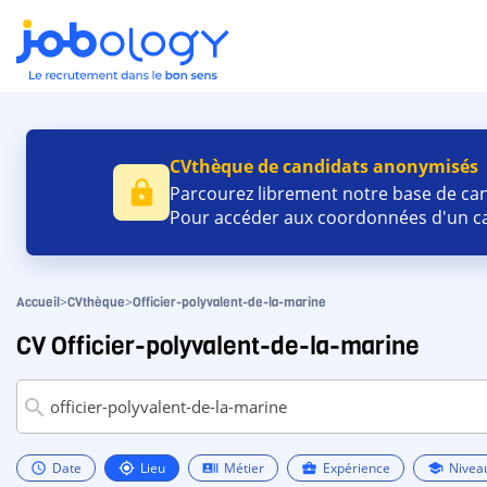
CVthèque de candidats anonymisés
lock
Parcourez librement notre base de cand
Pour accéder aux coordonnées d'un ca
>
>
Accueil
CVthèque
Officier-polyvalent-de-la-marine
CV Officier-polyvalent-de-la-marine
search
Date
Lieu
Métier
Expérience
Nivea
schedule
my_location
recent_actors
business_center
school