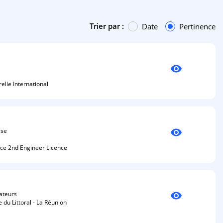
Trier par :
Date
Pertinence
visibility
elle International
visibility
sse
nce 2nd Engineer Licence
visibility
ateurs
du Littoral - La Réunion