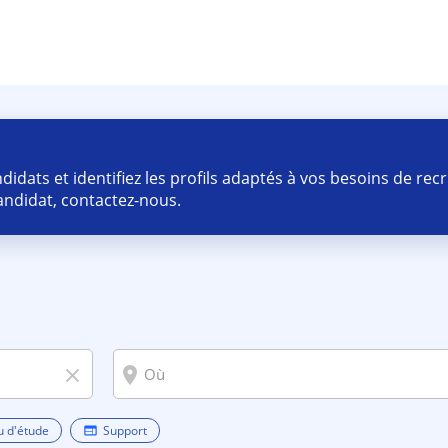
idats et identifiez les profils adaptés à vos besoins de re
ndidat, contactez-nous.
room
close
u d'étude
Support
web