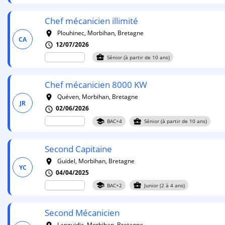
Chef mécanicien illimité
Plouhinec, Morbihan, Bretagne
room
CA
12/07/2026
schedule
business_center
Sénior (à partir de 10 ans)
Chef mécanicien 8000 KW
Quéven, Morbihan, Bretagne
room
JR
02/06/2026
schedule
school
business_center
BAC+4
Sénior (à partir de 10 ans)
Second Capitaine
Guidel, Morbihan, Bretagne
room
YC
04/04/2025
schedule
school
business_center
BAC+2
Junior (2 à 4 ans)
Second Mécanicien
Languidic, Morbihan, Bretagne