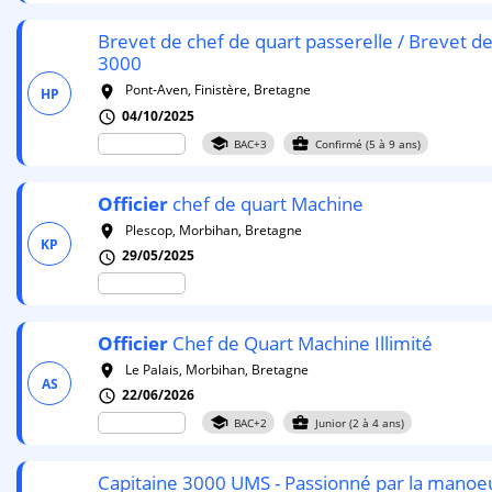
Brevet de chef de quart passerelle / Brevet d
3000
Pont-Aven, Finistère, Bretagne
room
HP
04/10/2025
schedule
school
business_center
BAC+3
Confirmé (5 à 9 ans)
Officier
chef de quart Machine
Plescop, Morbihan, Bretagne
room
KP
29/05/2025
schedule
Officier
Chef de Quart Machine Illimité
Le Palais, Morbihan, Bretagne
room
AS
22/06/2026
schedule
school
business_center
BAC+2
Junior (2 à 4 ans)
Capitaine 3000 UMS - Passionné par la manoe