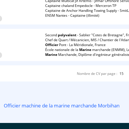
Capitaine Multicat Jif Artemis - Jifmar Offshore Servi
Capitaine chaland Empedocle - Merceron TP
Capitaine de Anchor Handling Towing Supply - SmitL
ENSM Nantes - Capitaine (illimité)
)
Second
polyvalent
- Sablier "Cotes de Bretagne", F
Chef de Quart / Mécanicien, MIS / Chantier de l'Atla
Officier
Pont - La Méridionale, France
École nationale de la
Marine
marchande (ENMM), Le 
Marine
Marchande, Diplôme d'ingénieur généralist
)
Nombre de CV par page :
15
Officier machine de la marine marchande Morbihan