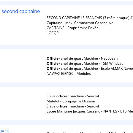
e second capitaine
SECOND CAPITAINE LE FRANCAIS (3 mâts braque) 
Capitaine - Maxi Catamarant Caseneuve
CAPITAINE - Propriétaire Privée
- OCQP
Officier
chef de quart Machine - Navocean
Officier
chef de quart Machine - TSM Windcat
Officier
chef de quart Machine - École ALMAK Navo
NAVPAX IGF/IGC - Modules
Élève
officier
machine - Seaowl
Matelot - Compagnie Océane
Élève
officier
machine - Seaowl
Lycée Maritime Jacques Cassard - NANTES - BTS Mé
uvre.