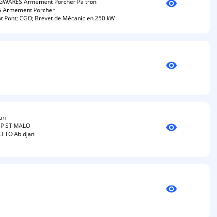
visibility
E GWARES Armement Porcher Pa tron
S Armement Porcher
lot Pont; CGO; Brevet de Mécanicien 250 kW
visibility
jan
visibility
CDP ST MALO
 CFTO Abidjan
visibility