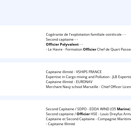
Cogérante de l'exploitation familiale ostréicole - -
Second capitaine - -
Officier
Polyvalent
- -
- Le Havre - Formation
Officier
Chef de Quart Passer
Capitaine illimité - VSHIPS FRANCE
Expertise in Cargo mixing and Pollution - JLB Experti
Capitaine illimité - EURONAV
Merchant Navy school Marseille - Chief Officer Lice
Second Capitaine / SDPO - EDDA WIND (O5
Marine
)
Second capitaine /
Officier
HSE - Louis Dreyfus Arm
Capitaine et Second Capitaine - Compagnie Maritime 
- Capitaine Illimité