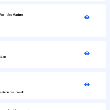
47m - Met
Marine
visibility
visibility
céan
visibility
catronique navale