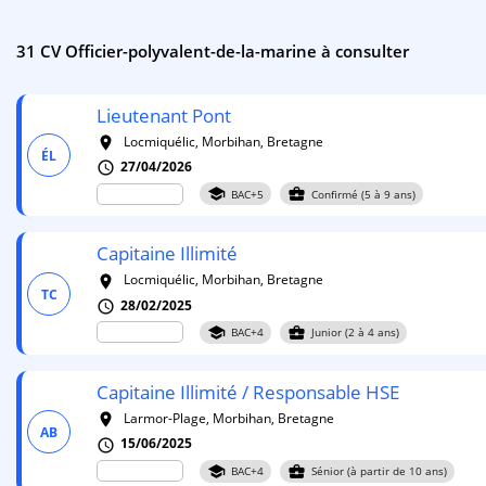
31 CV Officier-polyvalent-de-la-marine à consulter
Lieutenant Pont
Locmiquélic, Morbihan, Bretagne
room
ÉL
27/04/2026
schedule
school
business_center
BAC+5
Confirmé (5 à 9 ans)
Capitaine Illimité
Locmiquélic, Morbihan, Bretagne
room
TC
28/02/2025
schedule
school
business_center
BAC+4
Junior (2 à 4 ans)
Capitaine Illimité / Responsable HSE
Larmor-Plage, Morbihan, Bretagne
room
AB
15/06/2025
schedule
school
business_center
BAC+4
Sénior (à partir de 10 ans)