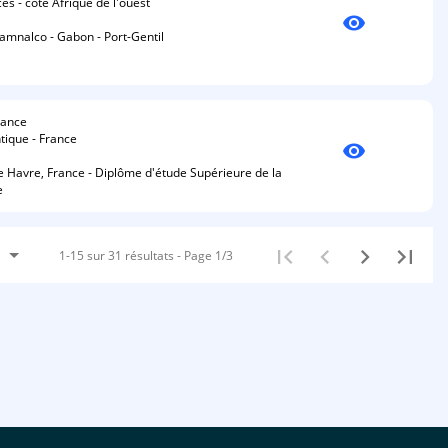
ces - côte Afrique de l'ouest
visibility
amnalco - Gabon - Port-Gentil
rance
ntique - France
visibility
Havre, France - Diplôme d'étude Supérieure de la
e
1-15 sur 31 résultats - Page 1/3