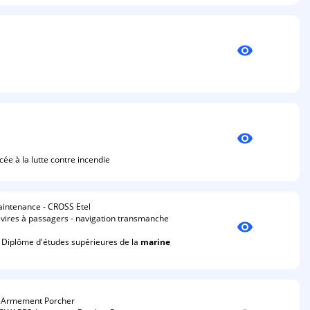
visibility
visibility
ée à la lutte contre incendie
aintenance - CROSS Etel
vires à passagers - navigation transmanche
visibility
Diplôme d'études supérieures de la
marine
T Armement Porcher