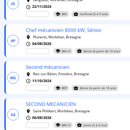
room
JG
22/11/2024
schedule
school
business_center
BAC
Confirmé (5 à 9 ans)
Chef mécanicien 8000 kW, Sénior
Pluneret, Morbihan, Bretagne
room
AP
04/08/2026
schedule
school
business_center
BAC+3
Sénior (à partir de 10 ans)
Second mécanicien
Riec-sur-Bélon, Finistère, Bretagne
room
MG
11/10/2024
schedule
school
business_center
BEP
Sénior (à partir de 10 ans)
SECOND MECANICIEN
Saint-Philibert, Morbihan, Bretagne
room
EA
06/08/2026
schedule
school
business_center
BAC+3
Junior (2 à 4 ans)