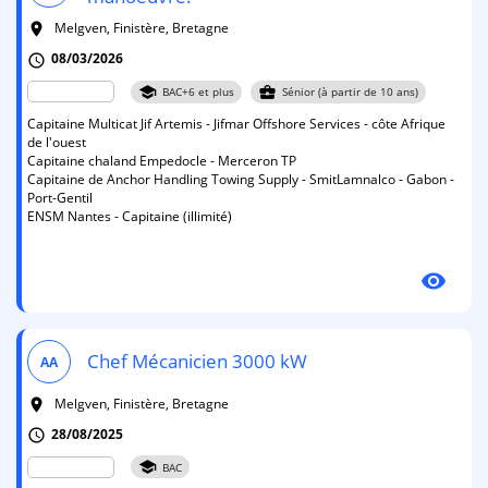
Melgven, Finistère, Bretagne
room
08/03/2026
schedule
school
business_center
BAC+6 et plus
Sénior (à partir de 10 ans)
Capitaine Multicat Jif Artemis - Jifmar Offshore Services - côte Afrique
de l'ouest
Capitaine chaland Empedocle - Merceron TP
Capitaine de Anchor Handling Towing Supply - SmitLamnalco - Gabon -
Port-Gentil
ENSM Nantes - Capitaine (illimité)
visibility
Chef Mécanicien 3000 kW
AA
Melgven, Finistère, Bretagne
room
28/08/2025
schedule
school
BAC