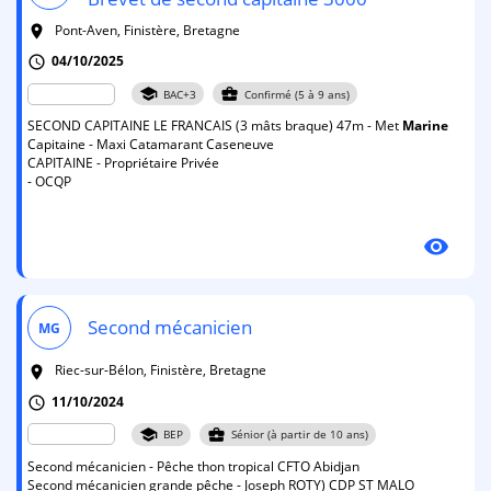
Pont-Aven, Finistère, Bretagne
room
04/10/2025
schedule
school
business_center
BAC+3
Confirmé (5 à 9 ans)
SECOND CAPITAINE LE FRANCAIS (3 mâts braque) 47m - Met
Marine
Capitaine - Maxi Catamarant Caseneuve
CAPITAINE - Propriétaire Privée
- OCQP
visibility
Second mécanicien
MG
Riec-sur-Bélon, Finistère, Bretagne
room
11/10/2024
schedule
school
business_center
BEP
Sénior (à partir de 10 ans)
Second mécanicien - Pêche thon tropical CFTO Abidjan
Second mécanicien grande pêche - Joseph ROTY) CDP ST MALO