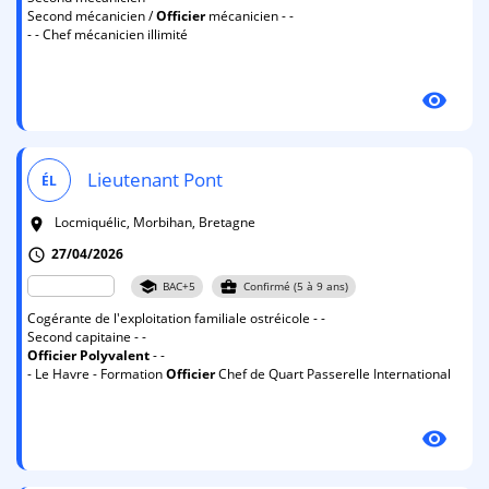
Second mécanicien /
Officier
mécanicien - -
- - Chef mécanicien illimité
visibility
Lieutenant Pont
ÉL
Locmiquélic, Morbihan, Bretagne
room
27/04/2026
schedule
school
business_center
BAC+5
Confirmé (5 à 9 ans)
Cogérante de l'exploitation familiale ostréicole - -
Second capitaine - -
Officier
Polyvalent
- -
- Le Havre - Formation
Officier
Chef de Quart Passerelle International
visibility