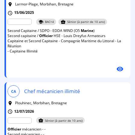
Larmor-Plage, Morbihan, Bretagne
room
15/06/2025
schedule
school
business_center
BAC+4
Sénior (à partir de 10 ans)
Second Capitaine / SDPO - EDDA WIND (O5
Marine
)
Second capitaine /
Officier
HSE - Louis Dreyfus Armateurs
Capitaine et Second Capitaine - Compagnie Maritime du Littoral - La
Réunion
- Capitaine Illimité
visibility
Chef mécanicien illimité
CA
Plouhinec, Morbihan, Bretagne
room
12/07/2026
schedule
business_center
Sénior (à partir de 10 ans)
Officier
mécanicien - -
Second mécanicien - -