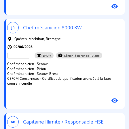
visibility
Chef mécanicien 8000 KW
JR
Quéven, Morbihan, Bretagne
room
02/06/2026
schedule
school
business_center
BAC+4
Sénior (à partir de 10 ans)
Chef mécanicien - Seaowl
Chef mécanicien - Piriou
Chef mécanicien - Seaowl Brest
CEFCM Concarneau - Certificat de qualification avancée à la lutte
contre incendie
visibility
Capitaine Illimité / Responsable HSE
AB