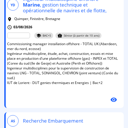
Marine
, gestion technique et
YD
opérationnelle de navires et de flotte,
Quimper, Finistère, Bretagne
room
03/08/2026
schedule
school
business_center
BAC+5
Sénior (à partir de 10 ans)
Commissioning manager installation offshore - TOTAL UK (Aberdeen,
mer du nord, ecosse)
Ingénieur multidiscipline, étude, achat, construction, essais et mise
place en production d'une plateforme offshore (gas) - INPEX et TOTAL
(Coree du sud (Ile de Geoje) et Australie (Perth et Offshore))
Ingenieur multidisciplines pour la supervision de construction de
navires LNG - TOTAL, SONANGOL, CHEVRON (joint venture) (Corée du
sud.)
IUT de Lorient - DUT genies thermiques et Energies | Bac+2
visibility
Recherche Embarquement
AS