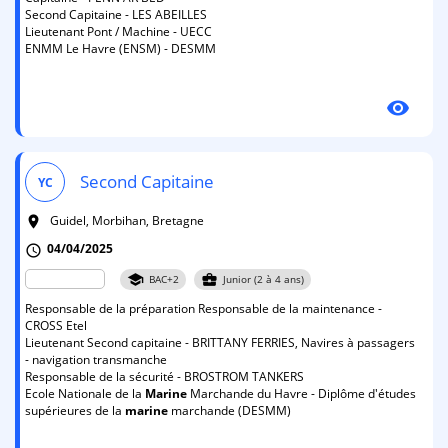
Second Capitaine - LES ABEILLES
Lieutenant Pont / Machine - UECC
ENMM Le Havre (ENSM) - DESMM
visibility
Second Capitaine
YC
Guidel, Morbihan, Bretagne
room
04/04/2025
schedule
school
business_center
BAC+2
Junior (2 à 4 ans)
Responsable de la préparation Responsable de la maintenance -
CROSS Etel
Lieutenant Second capitaine - BRITTANY FERRIES, Navires à passagers
- navigation transmanche
Responsable de la sécurité - BROSTROM TANKERS
Ecole Nationale de la
Marine
Marchande du Havre - Diplôme d'études
supérieures de la
marine
marchande (DESMM)