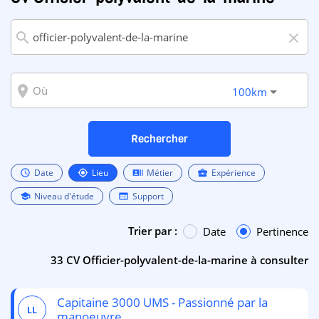
search
close
room
100km
Rechercher
Date
Lieu
Métier
Expérience
schedule
my_location
recent_actors
business_center
Niveau d'étude
Support
school
web
Trier par :
Date
Pertinence
33 CV Officier-polyvalent-de-la-marine à consulter
Capitaine 3000 UMS - Passionné par la
LL
manoeuvre.