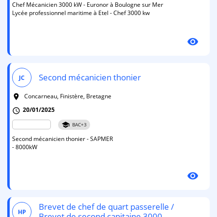
Chef Mécanicien 3000 kW - Euronor à Boulogne sur Mer
Lycée professionnel maritime à Etel - Chef 3000 kw
visibility
Second mécanicien thonier
JC
Concarneau, Finistère, Bretagne
room
20/01/2025
schedule
school
BAC+3
Second mécanicien thonier - SAPMER
- 8000kW
visibility
Brevet de chef de quart passerelle /
HP
Brevet de second capitaine 3000