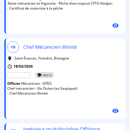
3ème mécanicien et frigoriste - Pêche thon tropical CFTO Abidjan
- Certificat de motoriste à la pêche
visibility
Chef Mécanicien illimité
FB
Saint-Évarzec, Finistère, Bretagne
room
18/02/2026
schedule
school
BAC+5
Officier
Mécanicien - DFDS
Chef mécanicien - Via Océan (ex Saupiquet)
- Chef Mécanicien Illimité
visibility
Ingénieur multidiscipline Offshore