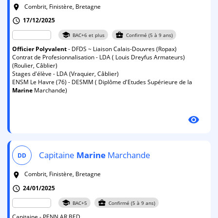
Combrit, Finistère, Bretagne
room
17/12/2025
schedule
school
business_center
BAC+6 et plus
Confirmé (5 à 9 ans)
Officier
Polyvalent
- DFDS ~ Liaison Calais-Douvres (Ropax)
Contrat de Profesionnalisation - LDA ( Louis Dreyfus Armateurs)
(Roulier, Câblier)
Stages d'élève - LDA (Vraquier, Câblier)
ENSM Le Havre (76) - DESMM ( Diplôme d'Etudes Supérieure de la
Marine
Marchande)
visibility
Capitaine
Marine
Marchande
DD
Combrit, Finistère, Bretagne
room
24/01/2025
schedule
school
business_center
BAC+5
Confirmé (5 à 9 ans)
Capitaine - PENN AR BED