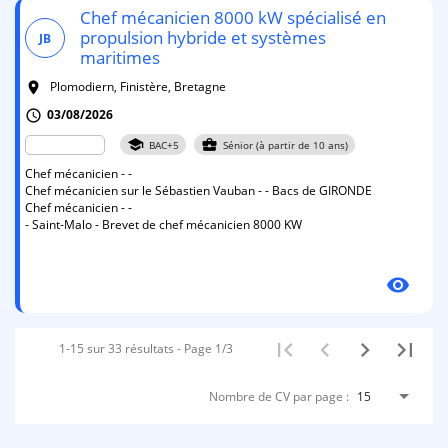
Chef mécanicien 8000 kW spécialisé en
propulsion hybride et systèmes
JB
maritimes
Plomodiern, Finistère, Bretagne
room
03/08/2026
schedule
school
business_center
BAC+5
Sénior (à partir de 10 ans)
Chef mécanicien - -
Chef mécanicien sur le Sébastien Vauban - - Bacs de GIRONDE
Chef mécanicien - -
- Saint-Malo - Brevet de chef mécanicien 8000 KW
visibility
1-15 sur 33 résultats - Page 1/3
Nombre de CV par page :
15