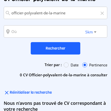
search
close
room
5km
Rechercher
Trier par :
Date
Pertinence
0 CV Officier-polyvalent-de-la-marine à consulter
close
Réinitialiser la recherche
Nous n’avons pas trouvé de CV correspondant à
votre recherche