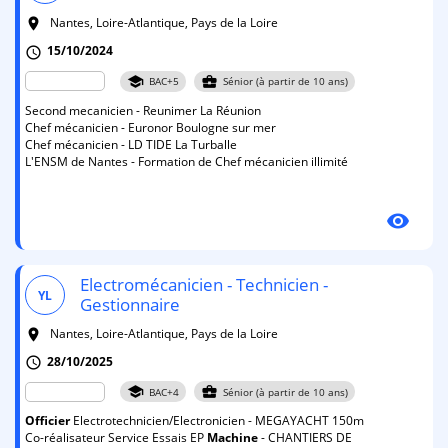
Nantes, Loire-Atlantique, Pays de la Loire
room
15/10/2024
schedule
school
business_center
BAC+5
Sénior (à partir de 10 ans)
Second mecanicien - Reunimer La Réunion
Chef mécanicien - Euronor Boulogne sur mer
Chef mécanicien - LD TIDE La Turballe
L'ENSM de Nantes - Formation de Chef mécanicien illimité
visibility
Electromécanicien - Technicien -
YL
Gestionnaire
Nantes, Loire-Atlantique, Pays de la Loire
room
28/10/2025
schedule
school
business_center
BAC+4
Sénior (à partir de 10 ans)
Officier
Electrotechnicien/Electronicien - MEGAYACHT 150m
Co-réalisateur Service Essais EP
Machine
- CHANTIERS DE