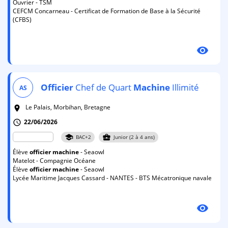
Ouvrier - TSM
CEFCM Concarneau - Certificat de Formation de Base à la Sécurité
(CFBS)
visibility
Officier
Chef de Quart
Machine
Illimité
AS
Le Palais, Morbihan, Bretagne
room
22/06/2026
schedule
school
business_center
BAC+2
Junior (2 à 4 ans)
Élève
officier
machine
- Seaowl
Matelot - Compagnie Océane
Élève
officier
machine
- Seaowl
Lycée Maritime Jacques Cassard - NANTES - BTS Mécatronique navale
visibility