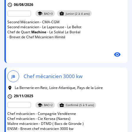
06/08/2026
schedule
school
business_center
BAC+3
Junior (2 à 4 ans)
Second Mécanicien - CMA-CGM
Second mécanicien - Le Laperouse - Le Bellot
Chef de Quart
Machine
- Le Soléal Le Boréal
- Brevet de Chef Mécanicien illimité
visibility
Chef mécanicien 3000 kw
JB
La Bernerie-en-Retz, Loire-Atlantique, Pays de la Loire
room
29/11/2025
schedule
school
business_center
BAC+2
Confirmé (5 à 9 ans)
Chef mécanicien - Compagnie Vendéenne
Chef mécanicien - Cie Kersea (Nantes)
Maître mécanicien - DTMD ( Bacs de Gironde )
ENSM - Brevet chef mécanicien 3000 kw