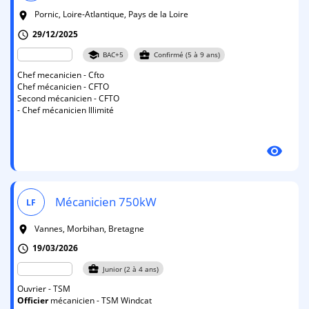
Pornic, Loire-Atlantique, Pays de la Loire
room
29/12/2025
schedule
school
business_center
BAC+5
Confirmé (5 à 9 ans)
Chef mecanicien - Cfto
Chef mécanicien - CFTO
Second mécanicien - CFTO
- Chef mécanicien Illimité
visibility
Mécanicien 750kW
LF
Vannes, Morbihan, Bretagne
room
19/03/2026
schedule
business_center
Junior (2 à 4 ans)
Ouvrier - TSM
Officier
mécanicien - TSM Windcat