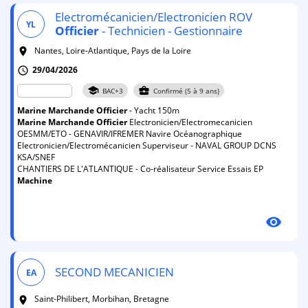
Electromécanicien/Electronicien ROV
YL
Officier
- Technicien - Gestionnaire
Nantes, Loire-Atlantique, Pays de la Loire
room
29/04/2026
schedule
school
business_center
BAC+3
Confirmé (5 à 9 ans)
Marine
Marchande
Officier
- Yacht 150m
Marine
Marchande
Officier
Electronicien/Electromecanicien
OESMM/ETO - GENAVIR/IFREMER Navire Océanographique
Electronicien/Electromécanicien Superviseur - NAVAL GROUP DCNS
KSA/SNEF
CHANTIERS DE L'ATLANTIQUE - Co-réalisateur Service Essais EP
Machine
visibility
SECOND MECANICIEN
EA
Saint-Philibert, Morbihan, Bretagne
room