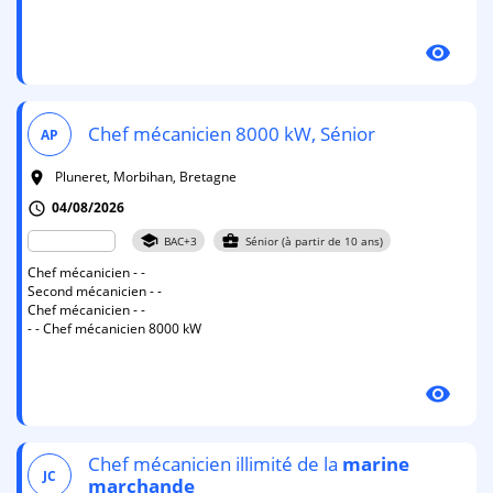
visibility
Chef mécanicien 8000 kW, Sénior
AP
Pluneret, Morbihan, Bretagne
room
04/08/2026
schedule
school
business_center
BAC+3
Sénior (à partir de 10 ans)
Chef mécanicien - -
Second mécanicien - -
Chef mécanicien - -
- - Chef mécanicien 8000 kW
visibility
Chef mécanicien illimité de la
marine
JC
marchande