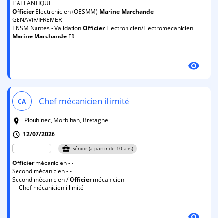
L'ATLANTIQUE
Officier
Electronicien (OESMM)
Marine
Marchande
-
GENAVIR/IFREMER
ENSM Nantes - Validation
Officier
Electronicien/Electromecanicien
Marine
Marchande
FR
visibility
Chef mécanicien illimité
CA
Plouhinec, Morbihan, Bretagne
room
12/07/2026
schedule
business_center
Sénior (à partir de 10 ans)
Officier
mécanicien - -
Second mécanicien - -
Second mécanicien /
Officier
mécanicien - -
- - Chef mécanicien illimité
visibility