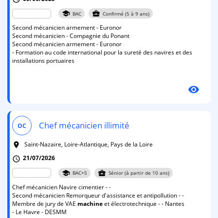
school
business_center
BAC
Confirmé (5 à 9 ans)
Second mécanicien armement - Euronor
Second mécanicien - Compagnie du Ponant
Second mécanicien armement - Euronor
- Formation au code international pour la sureté des navires et des
installations portuaires
visibility
Chef mécanicien illimité
OC
Saint-Nazaire, Loire-Atlantique, Pays de la Loire
room
21/07/2026
schedule
school
business_center
BAC+5
Sénior (à partir de 10 ans)
Chef mécanicien Navire cimentier - -
Second mécanicien Remorqueur d'assistance et antipollution - -
Membre de jury de VAE
machine
et électrotechnique - - Nantes
- Le Havre - DESMM