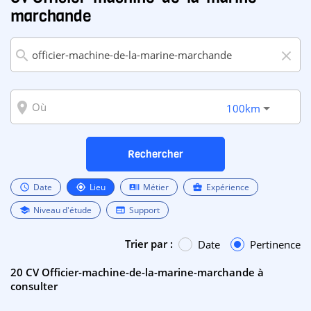
marchande
search
close
room
100km
Rechercher
Date
Lieu
Métier
Expérience
schedule
my_location
recent_actors
business_center
Niveau d'étude
Support
school
web
Trier par :
Date
Pertinence
20 CV Officier-machine-de-la-marine-marchande à
consulter