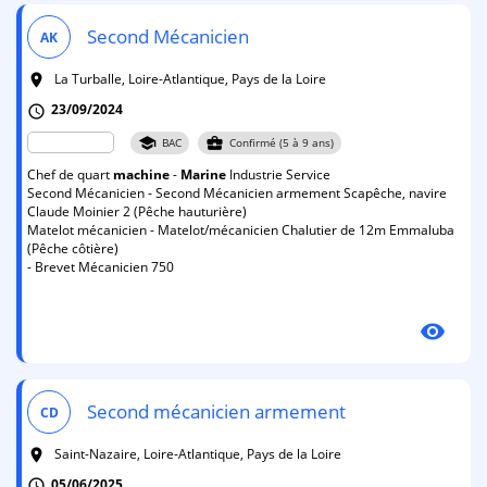
Second Mécanicien
AK
La Turballe, Loire-Atlantique, Pays de la Loire
room
23/09/2024
schedule
school
business_center
BAC
Confirmé (5 à 9 ans)
Chef de quart
machine
-
Marine
Industrie Service
Second Mécanicien - Second Mécanicien armement Scapêche, navire
Claude Moinier 2 (Pêche hauturière)
Matelot mécanicien - Matelot/mécanicien Chalutier de 12m Emmaluba
(Pêche côtière)
- Brevet Mécanicien 750
visibility
Second mécanicien armement
CD
Saint-Nazaire, Loire-Atlantique, Pays de la Loire
room
05/06/2025
schedule