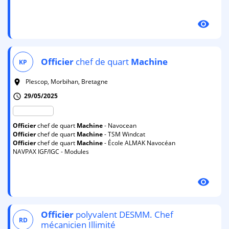
visibility
Officier
chef de quart
Machine
KP
Plescop, Morbihan, Bretagne
room
29/05/2025
schedule
Officier
chef de quart
Machine
- Navocean
Officier
chef de quart
Machine
- TSM Windcat
Officier
chef de quart
Machine
- École ALMAK Navocéan
NAVPAX IGF/IGC - Modules
visibility
Officier
polyvalent DESMM. Chef
RD
mécanicien Illimité