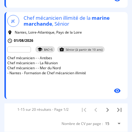
Chef mécanicien illimité de la
marine
JC
marchande
, Sénior
Nantes, Loire-Atlantique, Pays de la Loire
room
01/08/2026
schedule
school
business_center
BAC+5
Sénior (à partir de 10 ans)
Chef mécanicien - - Antibes
Chef mécanicien - - La Réunion
Chef mécanicien - - Mer du Nord
- Nantes - Formation de Chef mécanicien illimité
visibility
1-15 sur 20 résultats - Page 1/2
Nombre de CV par page :
15