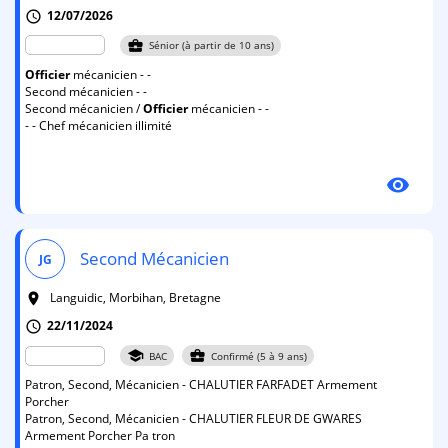
12/07/2026
schedule
business_center
Sénior (à partir de 10 ans)
Officier
mécanicien - -
Second mécanicien - -
Second mécanicien /
Officier
mécanicien - -
- - Chef mécanicien illimité
visibility
Second Mécanicien
JG
Languidic, Morbihan, Bretagne
room
22/11/2024
schedule
school
business_center
BAC
Confirmé (5 à 9 ans)
Patron, Second, Mécanicien - CHALUTIER FARFADET Armement
Porcher
Patron, Second, Mécanicien - CHALUTIER FLEUR DE GWARES
Armement Porcher Pa tron