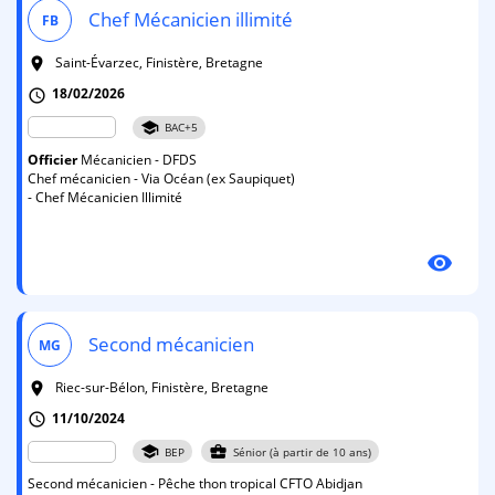
Chef Mécanicien illimité
FB
Saint-Évarzec, Finistère, Bretagne
room
18/02/2026
schedule
school
BAC+5
Officier
Mécanicien - DFDS
Chef mécanicien - Via Océan (ex Saupiquet)
- Chef Mécanicien Illimité
visibility
Second mécanicien
MG
Riec-sur-Bélon, Finistère, Bretagne
room
11/10/2024
schedule
school
business_center
BEP
Sénior (à partir de 10 ans)
Second mécanicien - Pêche thon tropical CFTO Abidjan