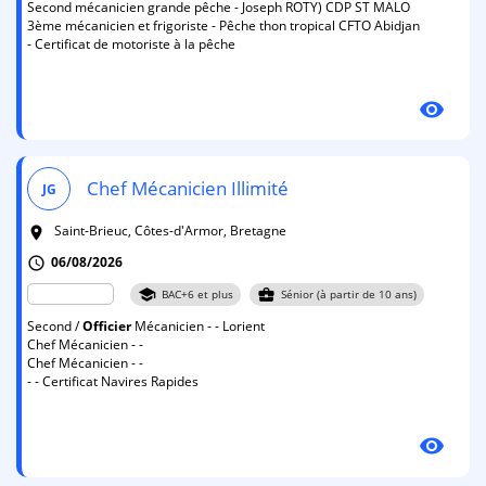
Second mécanicien grande pêche - Joseph ROTY) CDP ST MALO
3ème mécanicien et frigoriste - Pêche thon tropical CFTO Abidjan
- Certificat de motoriste à la pêche
visibility
Chef Mécanicien Illimité
JG
Saint-Brieuc, Côtes-d'Armor, Bretagne
room
06/08/2026
schedule
school
business_center
BAC+6 et plus
Sénior (à partir de 10 ans)
Second /
Officier
Mécanicien - - Lorient
Chef Mécanicien - -
Chef Mécanicien - -
- - Certificat Navires Rapides
visibility