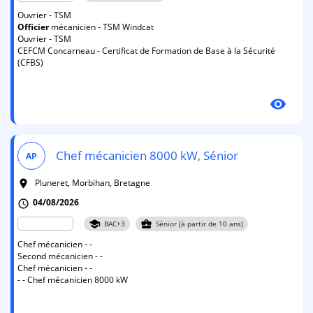
Ouvrier - TSM
Officier
mécanicien - TSM Windcat
Ouvrier - TSM
CEFCM Concarneau - Certificat de Formation de Base à la Sécurité
(CFBS)
visibility
Chef mécanicien 8000 kW, Sénior
AP
Pluneret, Morbihan, Bretagne
room
04/08/2026
schedule
school
business_center
BAC+3
Sénior (à partir de 10 ans)
Chef mécanicien - -
Second mécanicien - -
Chef mécanicien - -
- - Chef mécanicien 8000 kW