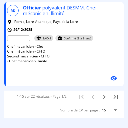
Officier
polyvalent DESMM. Chef
RD
mécanicien Illimité
Pornic, Loire-Atlantique, Pays de la Loire
room
29/12/2025
schedule
school
business_center
BAC+5
Confirmé (5 à 9 ans)
Chef mecanicien - Cfto
Chef mécanicien - CFTO
Second mécanicien - CFTO
- Chef mécanicien Illimité
visibility
1-15 sur 22 résultats - Page 1/2
Nombre de CV par page :
15