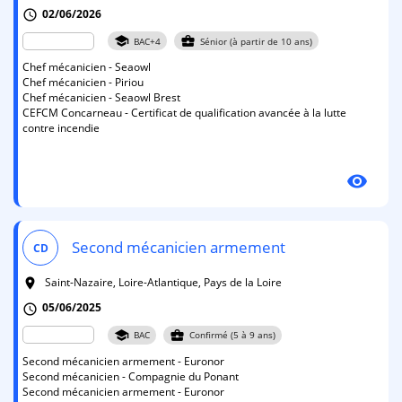
02/06/2026
schedule
school
business_center
BAC+4
Sénior (à partir de 10 ans)
Chef mécanicien - Seaowl
Chef mécanicien - Piriou
Chef mécanicien - Seaowl Brest
CEFCM Concarneau - Certificat de qualification avancée à la lutte
contre incendie
visibility
Second mécanicien armement
CD
Saint-Nazaire, Loire-Atlantique, Pays de la Loire
room
05/06/2025
schedule
school
business_center
BAC
Confirmé (5 à 9 ans)
Second mécanicien armement - Euronor
Second mécanicien - Compagnie du Ponant
Second mécanicien armement - Euronor