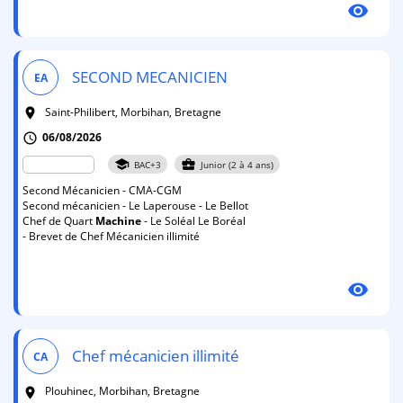
visibility
SECOND MECANICIEN
EA
Saint-Philibert, Morbihan, Bretagne
room
06/08/2026
schedule
school
business_center
BAC+3
Junior (2 à 4 ans)
Second Mécanicien - CMA-CGM
Second mécanicien - Le Laperouse - Le Bellot
Chef de Quart
Machine
- Le Soléal Le Boréal
- Brevet de Chef Mécanicien illimité
visibility
Chef mécanicien illimité
CA
Plouhinec, Morbihan, Bretagne
room