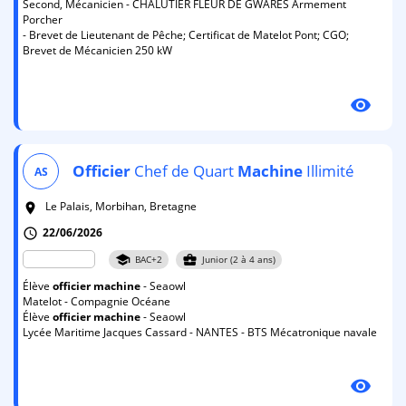
Second, Mécanicien - CHALUTIER FLEUR DE GWARES Armement
Porcher
- Brevet de Lieutenant de Pêche; Certificat de Matelot Pont; CGO;
Brevet de Mécanicien 250 kW
visibility
Officier
Chef de Quart
Machine
Illimité
AS
Le Palais, Morbihan, Bretagne
room
22/06/2026
schedule
school
business_center
BAC+2
Junior (2 à 4 ans)
Élève
officier
machine
- Seaowl
Matelot - Compagnie Océane
Élève
officier
machine
- Seaowl
Lycée Maritime Jacques Cassard - NANTES - BTS Mécatronique navale
visibility