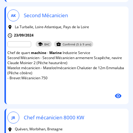
Second Mécanicien
AK
La Turballe, Loire-Atlantique, Pays de la Loire
room
23/09/2024
schedule
school
business_center
BAC
Confirmé (5 à 9 ans)
Chef de quart
machine
-
Marine
Industrie Service
Second Mécanicien - Second Mécanicien armement Scapêche, navire
Claude Moinier 2 (Pêche hauturière)
Matelot mécanicien - Matelot/mécanicien Chalutier de 12m Emmaluba
(Pêche côtière)
- Brevet Mécanicien 750
visibility
Chef mécanicien 8000 KW
JR
Quéven, Morbihan, Bretagne
room