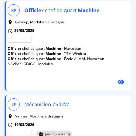
Officier
chef de quart
Machine
KP
Plescop, Morbihan, Bretagne
room
29/05/2025
schedule
Officier
chef de quart
Machine
- Navocean
Officier
chef de quart
Machine
- TSM Windcat
Officier
chef de quart
Machine
- École ALMAK Navocéan
NAVPAX IGF/IGC - Modules
visibility
Mécanicien 750kW
LF
Vannes, Morbihan, Bretagne
room
19/03/2026
schedule
business_center
Junior (2 à 4 ans)