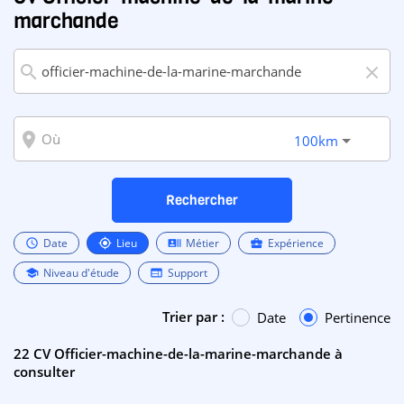
marchande
search
close
room
100km
Rechercher
Date
Lieu
Métier
Expérience
schedule
my_location
recent_actors
business_center
Niveau d'étude
Support
school
web
Trier par :
Date
Pertinence
22 CV Officier-machine-de-la-marine-marchande à
consulter