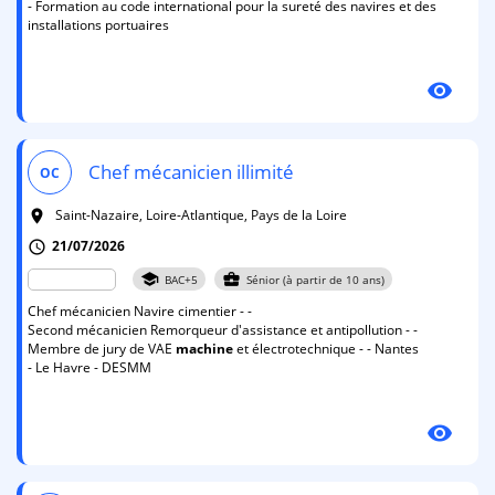
- Formation au code international pour la sureté des navires et des
installations portuaires
visibility
Chef mécanicien illimité
OC
Saint-Nazaire, Loire-Atlantique, Pays de la Loire
room
21/07/2026
schedule
school
business_center
BAC+5
Sénior (à partir de 10 ans)
Chef mécanicien Navire cimentier - -
Second mécanicien Remorqueur d'assistance et antipollution - -
Membre de jury de VAE
machine
et électrotechnique - - Nantes
- Le Havre - DESMM
visibility