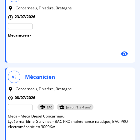
Concarneau, Finistère, Bretagne
room
23/07/2026
schedule
Mécanicien
-
visibility
Mécanicien
VE
Concarneau, Finistère, Bretagne
room
08/07/2026
schedule
school
business_center
BAC
Junior (2 à 4 ans)
Méca - Méca Diesel Concarneau
Lycée maritime Guilvinec - BAC PRO maintenance nautique; BAC PRO
électromécanicien 3000Kw