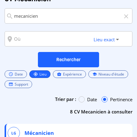
search
close
room
Lieu exact
Rechercher
Date
Lieu
Expérience
Niveau d'étude
schedule
my_location
business_center
school
Support
web
Trier par :
Date
Pertinence
8 CV Mecanicien à consulter
Mécanicien
LG