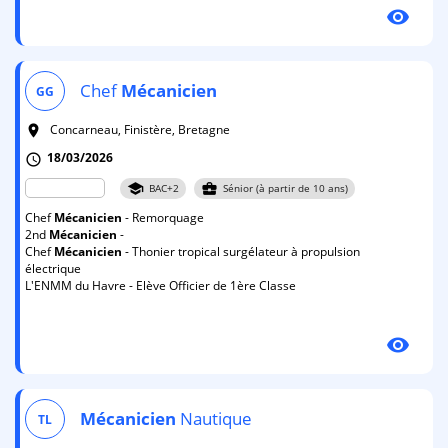
visibility
Chef
Mécanicien
GG
Concarneau, Finistère, Bretagne
room
18/03/2026
schedule
school
business_center
BAC+2
Sénior (à partir de 10 ans)
Chef
Mécanicien
- Remorquage
2nd
Mécanicien
-
Chef
Mécanicien
- Thonier tropical surgélateur à propulsion
électrique
L'ENMM du Havre - Elève Officier de 1ère Classe
visibility
Mécanicien
Nautique
TL