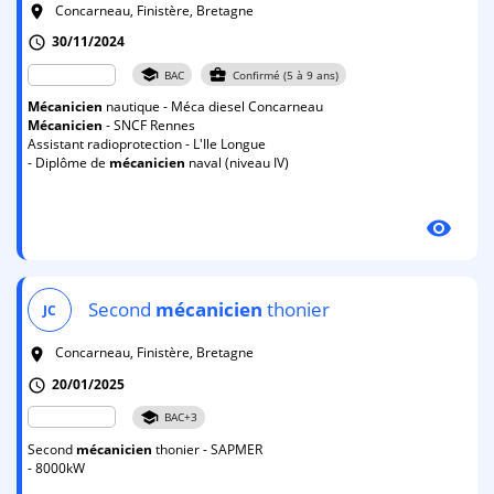
Concarneau, Finistère, Bretagne
room
30/11/2024
schedule
school
business_center
BAC
Confirmé (5 à 9 ans)
Mécanicien
nautique - Méca diesel Concarneau
Mécanicien
- SNCF Rennes
Assistant radioprotection - L'Ile Longue
- Diplôme de
mécanicien
naval (niveau IV)
visibility
Second
mécanicien
thonier
JC
Concarneau, Finistère, Bretagne
room
20/01/2025
schedule
school
BAC+3
Second
mécanicien
thonier - SAPMER
- 8000kW