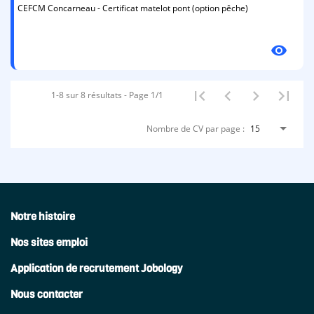
CEFCM Concarneau - Certificat matelot pont (option pêche)
visibility
1-8 sur 8 résultats - Page 1/1
Nombre de CV par page :
15
Notre histoire
Nos sites emploi
Application de recrutement Jobology
Nous contacter