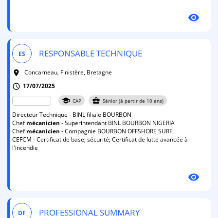
visibility
RESPONSABLE TECHNIQUE
ES
Concarneau, Finistère, Bretagne
room
17/07/2025
schedule
school
business_center
CAP
Sénior (à partir de 10 ans)
Directeur Technique - BINL filiale BOURBON
Chef
mécanicien
- Superintendant BINL BOURBON NIGERIA
Chef
mécanicien
- Compagnie BOURBON OFFSHORE SURF
CEFCM - Certificat de base; sécurité; Certificat de lutte avancée à
l'incendie
visibility
PROFESSIONAL SUMMARY
DF