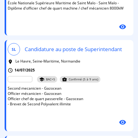
École Nationale Supérieure Maritime de Saint Malo - Saint Malo -
Diplôme d'officier chef de quart machine / chef mécanicien 8000kW
visibility
Candidature au poste de Superintendant
SL
Le Havre, Seine-Maritime, Normandie
room
14/07/2025
schedule
school
business_center
BAC+5
Confirmé (5 à 9 ans)
Second mecanicien - Gazocean
Officier mécanicien - Gazocean
Officier chef de quart passerelle - Gazocean
- Brevet de Second Polyvalent illimite
visibility