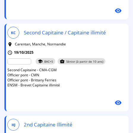
visibility
Second Capitaine / Capitaine illimité
KC
Carentan, Manche, Normandie
room
19/10/2025
schedule
school
business_center
BAC+5
Sénior (à partir de 10 ans)
Second Capitaine - CMA-CGM
Officier pont - CMN
Officier pont - Brittany Ferries
ENSM - Brevet Capitaine illimité
visibility
2nd Capitaine Illimité
HJ