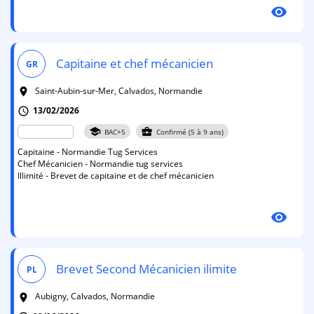
visibility
Capitaine et chef mécanicien
GR
Saint-Aubin-sur-Mer, Calvados, Normandie
room
13/02/2026
schedule
school
business_center
BAC+5
Confirmé (5 à 9 ans)
Capitaine - Normandie Tug Services
Chef Mécanicien - Normandie tug services
Illimité - Brevet de capitaine et de chef mécanicien
visibility
Brevet Second Mécanicien ilimite
PL
Aubigny, Calvados, Normandie
room