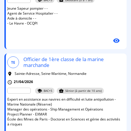
Jeune Sapeur pompier - -
Agent de Service Hospitalier - -
Aide à domicile - -
- Le Havre - OCQPI
visibility
Officier de 1ère classe de la marine
TE
marchande
Sainte-Adresse, Seine-Maritime, Normandie
room
21/04/2026
schedule
school
business_center
BAC+5
Sénior (à partir de 10 ans)
Expert en assistance aux navires en difficulté et lutte antipollution -
Marine Nationale (Réserve)
Manager des opérations - Ship Management et Opérations
Project Planner - EXMAR
École des Mines de Paris - Doctorat en Sciences et génie des activités
à risques