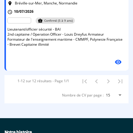
Bréville-sur-Mer, Manche, Normandie
room
10/07/2026
schedule
business_center
Confirmé (5 à 9 ans)
Lieutenant/officier sécurité - BAI
2nd capitaine / Operation Officer - Louis Dreyfus Armateur
Formateur de l'enseignement maritime - CMMPF, Polynesie Française
- Brevet Capitaine illimité
visibility
1-12 sur 12 résultats - Page 1/1
Nombre de CV par page :
15
Notre histoire