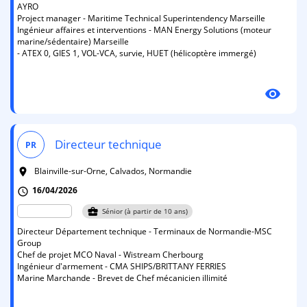
AYRO
Project manager - Maritime Technical Superintendency Marseille
Ingénieur affaires et interventions - MAN Energy Solutions (moteur
marine/sédentaire) Marseille
- ATEX 0, GIES 1, VOL-VCA, survie, HUET (hélicoptère immergé)
visibility
Directeur technique
PR
Blainville-sur-Orne, Calvados, Normandie
room
16/04/2026
schedule
business_center
Sénior (à partir de 10 ans)
Directeur Département technique - Terminaux de Normandie-MSC
Group
Chef de projet MCO Naval - Wistream Cherbourg
Ingénieur d'armement - CMA SHIPS/BRITTANY FERRIES
Marine Marchande - Brevet de Chef mécanicien illimité