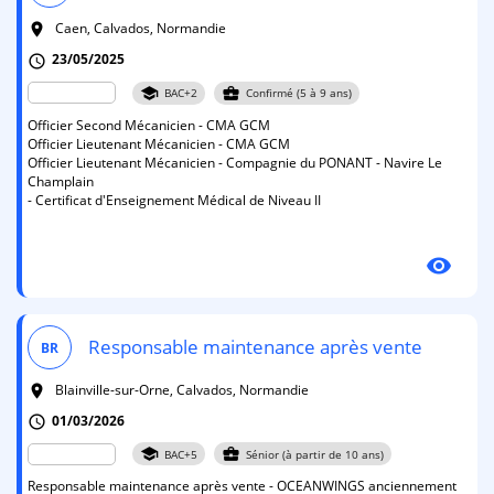
Caen, Calvados, Normandie
room
23/05/2025
schedule
school
business_center
BAC+2
Confirmé (5 à 9 ans)
Officier Second Mécanicien - CMA GCM
Officier Lieutenant Mécanicien - CMA GCM
Officier Lieutenant Mécanicien - Compagnie du PONANT - Navire Le
Champlain
- Certificat d'Enseignement Médical de Niveau II
visibility
Responsable maintenance après vente
BR
Blainville-sur-Orne, Calvados, Normandie
room
01/03/2026
schedule
school
business_center
BAC+5
Sénior (à partir de 10 ans)
Responsable maintenance après vente - OCEANWINGS anciennement