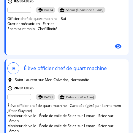
02/06/2026
schedule
school
business_center
BAC+4
Sénior (à partir de 10 ans)
Officier chef de quart machine - Bai
Ouvrier mécanicien - Ferries
Ensm saint malo - Chef Illimité
visibility
Élève officier chef de quart machine
JA
Saint-Laurent-sur-Mer, Calvados, Normandie
room
20/01/2026
schedule
school
business_center
BAC+5
Débutant (0 à 1 an)
Élève officier chef de quart machine - Canopée (géré par l'armement
Jifmar Guyane)
Moniteur de voile - École de voile de Sciez-sur-Léman - Sciez-sur-
Léman
Moniteur de voile - École de voile de Sciez-sur-Léman - Sciez-sur-
Léman