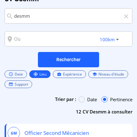
search
close
room
100km
Rechercher
Date
Lieu
Expérience
Niveau d'étude
schedule
my_location
business_center
school
Support
web
Trier par :
Date
Pertinence
12 CV Desmm à consulter
Officier Second Mécanicien
GM