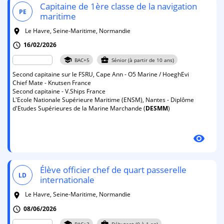
Capitaine de 1ère classe de la navigation
PE
maritime
Le Havre, Seine-Maritime, Normandie
room
16/02/2026
schedule
school
business_center
BAC+5
Sénior (à partir de 10 ans)
Second capitaine sur le FSRU, Cape Ann - O5 Marine / HoeghEvi
Chief Mate - Knutsen France
Second capitaine - V.Ships France
L'Ecole Nationale Supérieure Maritime (ENSM), Nantes - Diplôme
d'Etudes Supérieures de la Marine Marchande (
DESMM
)
visibility
Élève officier chef de quart passerelle
LD
internationale
Le Havre, Seine-Maritime, Normandie
room
08/06/2026
schedule
school
business_center
BAC+3
Débutant (0 à 1 an)