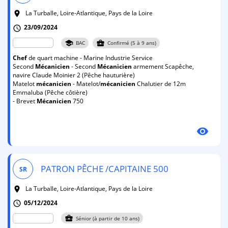
La Turballe, Loire-Atlantique, Pays de la Loire
room
23/09/2024
schedule
school
business_center
BAC
Confirmé (5 à 9 ans)
Chef
de quart machine - Marine Industrie Service
Second
Mécanicien
- Second
Mécanicien
armement Scapêche,
navire Claude Moinier 2 (Pêche hauturière)
Matelot
mécanicien
- Matelot/
mécanicien
Chalutier de 12m
Emmaluba (Pêche côtière)
- Brevet
Mécanicien
750
visibility
PATRON PÊCHE /CAPITAINE 500
SR
La Turballe, Loire-Atlantique, Pays de la Loire
room
05/12/2024
schedule
business_center
Sénior (à partir de 10 ans)