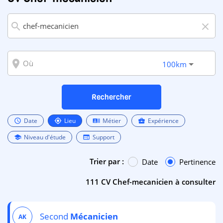
search
close
room
100km
Rechercher
Date
Lieu
Métier
Expérience
schedule
my_location
recent_actors
business_center
Niveau d'étude
Support
school
web
Trier par :
Date
Pertinence
111 CV Chef-mecanicien à consulter
Second
Mécanicien
AK