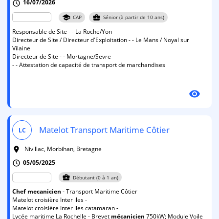
16/07/2026
schedule
school
business_center
CAP
Sénior (à partir de 10 ans)
Responsable de Site - - La Roche/Yon
Directeur de Site / Directeur d'Exploitation - - Le Mans / Noyal sur
Vilaine
Directeur de Site - - Mortagne/Sevre
- - Attestation de capacité de transport de marchandises
visibility
Matelot Transport Maritime Côtier
LC
Nivillac, Morbihan, Bretagne
room
05/05/2025
schedule
business_center
Débutant (0 à 1 an)
Chef
mecanicien
- Transport Maritime Côtier
Matelot croisière Inter iles -
Matelot croisière Inter iles catamaran -
Lycée maritime La Rochelle - Brevet
mécanicien
750kW; Module Voile