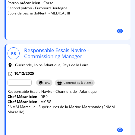
Patron
mécanicien
- Corse
Second patron - Euronord Boulogne
École de pêche (loRIent) - MEDICAL III
visibility
Responsable Essais Navire -
RR
Commissioning Manager
Guérande, Loire-Atlantique, Pays de la Loire
room
10/12/2025
schedule
school
business_center
BAC
Confirmé (5 à 9 ans)
Responsable Essais Navire - Chantiers de l'Atlantique
Chef
Mécanicien
- DB9
Chef
Mécanicien
- MY 5G
ENMM Marseille - Supérieures de la Marine Marchande (ENMM
Marseille)
visibility