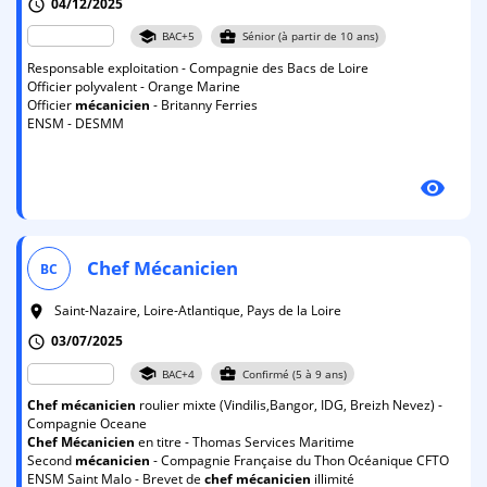
04/12/2025
schedule
school
business_center
BAC+5
Sénior (à partir de 10 ans)
Responsable exploitation - Compagnie des Bacs de Loire
Officier polyvalent - Orange Marine
Officier
mécanicien
- Britanny Ferries
ENSM - DESMM
visibility
Chef
Mécanicien
BC
Saint-Nazaire, Loire-Atlantique, Pays de la Loire
room
03/07/2025
schedule
school
business_center
BAC+4
Confirmé (5 à 9 ans)
Chef
mécanicien
roulier mixte (Vindilis,Bangor, IDG, Breizh Nevez) -
Compagnie Oceane
Chef
Mécanicien
en titre - Thomas Services Maritime
Second
mécanicien
- Compagnie Française du Thon Océanique CFTO
ENSM Saint Malo - Brevet de
chef
mécanicien
illimité