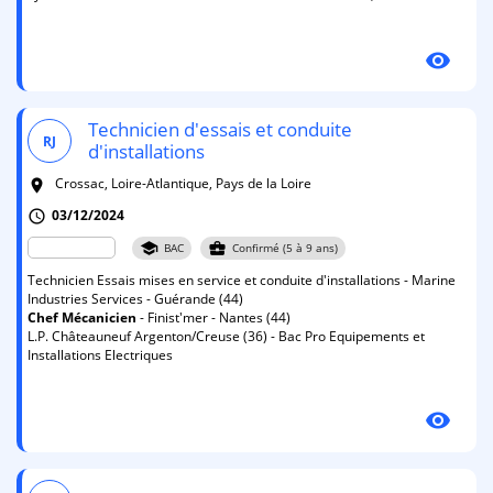
visibility
Technicien d'essais et conduite
RJ
d'installations
Crossac, Loire-Atlantique, Pays de la Loire
room
03/12/2024
schedule
school
business_center
BAC
Confirmé (5 à 9 ans)
Technicien Essais mises en service et conduite d'installations - Marine
Industries Services - Guérande (44)
Chef
Mécanicien
- Finist'mer - Nantes (44)
L.P. Châteauneuf Argenton/Creuse (36) - Bac Pro Equipements et
Installations Electriques
visibility