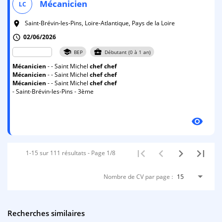
Mécanicien
LC
Saint-Brévin-les-Pins, Loire-Atlantique, Pays de la Loire
room
02/06/2026
schedule
school
business_center
BEP
Débutant (0 à 1 an)
Mécanicien
- - Saint Michel
chef
chef
Mécanicien
- - Saint Michel
chef
chef
Mécanicien
- - Saint Michel
chef
chef
- Saint-Brévin-les-Pins - 3ème
visibility
1-15 sur 111 résultats - Page 1/8
Nombre de CV par page :
15
Recherches similaires