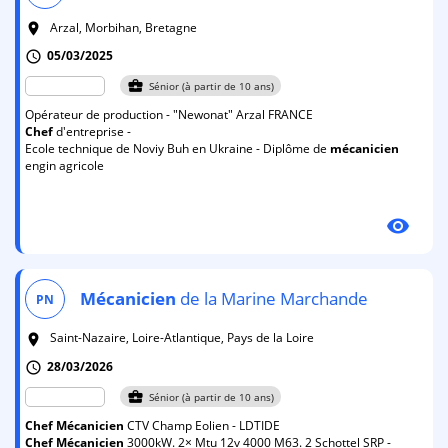
Arzal, Morbihan, Bretagne
room
05/03/2025
schedule
business_center
Sénior (à partir de 10 ans)
Opérateur de production - "Newonat" Arzal FRANCE
Chef
d'entreprise -
Ecole technique de Noviy Buh en Ukraine - Diplôme de
mécanicien
engin agricole
visibility
Mécanicien
de la Marine Marchande
PN
Saint-Nazaire, Loire-Atlantique, Pays de la Loire
room
28/03/2026
schedule
business_center
Sénior (à partir de 10 ans)
Chef
Mécanicien
CTV Champ Eolien - LDTIDE
Chef
Mécanicien
3000kW. 2× Mtu 12v 4000 M63. 2 Schottel SRP -