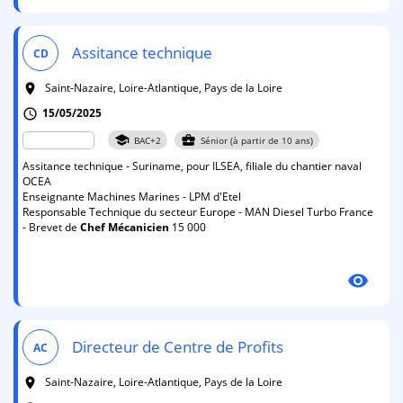
Assitance technique
CD
Saint-Nazaire, Loire-Atlantique, Pays de la Loire
room
15/05/2025
schedule
school
business_center
BAC+2
Sénior (à partir de 10 ans)
Assitance technique - Suriname, pour ILSEA, filiale du chantier naval
OCEA
Enseignante Machines Marines - LPM d'Etel
Responsable Technique du secteur Europe - MAN Diesel Turbo France
- Brevet de
Chef
Mécanicien
15 000
visibility
Directeur de Centre de Profits
AC
Saint-Nazaire, Loire-Atlantique, Pays de la Loire
room