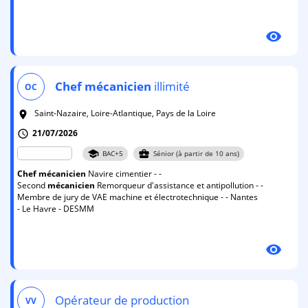
visibility
Chef
mécanicien
illimité
OC
Saint-Nazaire, Loire-Atlantique, Pays de la Loire
room
21/07/2026
schedule
school
business_center
BAC+5
Sénior (à partir de 10 ans)
Chef
mécanicien
Navire cimentier - -
Second
mécanicien
Remorqueur d'assistance et antipollution - -
Membre de jury de VAE machine et électrotechnique - - Nantes
- Le Havre - DESMM
visibility
Opérateur de production
VV