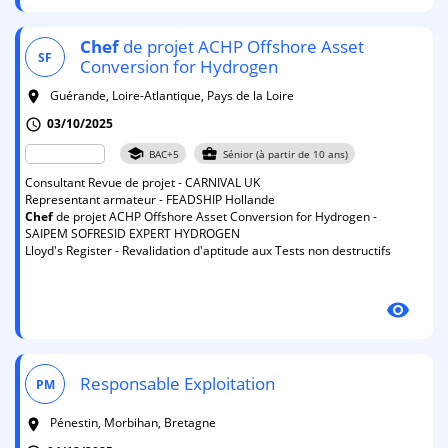
Chef
de projet ACHP Offshore Asset
SF
Conversion for Hydrogen
Guérande, Loire-Atlantique, Pays de la Loire
room
03/10/2025
schedule
school
business_center
BAC+5
Sénior (à partir de 10 ans)
Consultant Revue de projet - CARNIVAL UK
Representant armateur - FEADSHIP Hollande
Chef
de projet ACHP Offshore Asset Conversion for Hydrogen -
SAIPEM SOFRESID EXPERT HYDROGEN
Lloyd's Register - Revalidation d'aptitude aux Tests non destructifs
visibility
Responsable Exploitation
PM
Pénestin, Morbihan, Bretagne
room