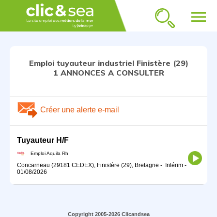
menu
Emploi tuyauteur industriel Finistère (29)
1 ANNONCES A CONSULTER
Créer une alerte e-mail
Tuyauteur H/F
Emploi Aquila Rh
Concarneau (29181 CEDEX), Finistère (29), Bretagne
-
Intérim
-
01/08/2026
Copyright 2005-2026 Clicandsea